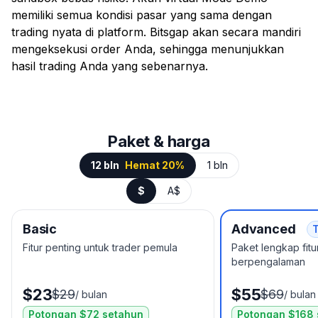
memiliki semua kondisi pasar yang sama dengan
trading nyata di platform. Bitsgap akan secara mandiri
mengeksekusi order Anda, sehingga menunjukkan
hasil trading Anda yang sebenarnya.
Paket & harga
12 bln
Hemat 20%
1 bln
$
A$
Basic
Advanced
Fitur penting untuk trader pemula
Paket lengkap fitu
berpengalaman
$23
$55
$29
$69
/
bulan
/
bulan
Potongan $72 setahun
Potongan $168 