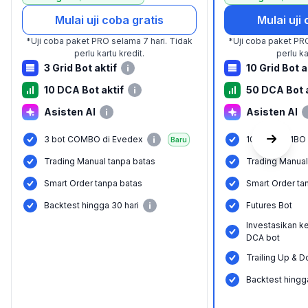
Mulai uji coba gratis
Mulai uji
*
Uji coba paket PRO selama 7 hari.
Tidak
*
Uji coba paket PRO
perlu kartu kredit.
perlu ka
3 Grid Bot aktif
10 Grid Bot a
10 DCA Bot aktif
50 DCA Bot a
Asisten AI
Asisten AI
3 bot COMBO di Evedex
10 bot COMBO 
Baru
Trading Manual tanpa batas
Trading Manual
Smart Order tanpa batas
Smart Order ta
Backtest hingga 30 hari
Futures Bot
Investasikan ke
DCA bot
Trailing Up & 
Backtest hingga