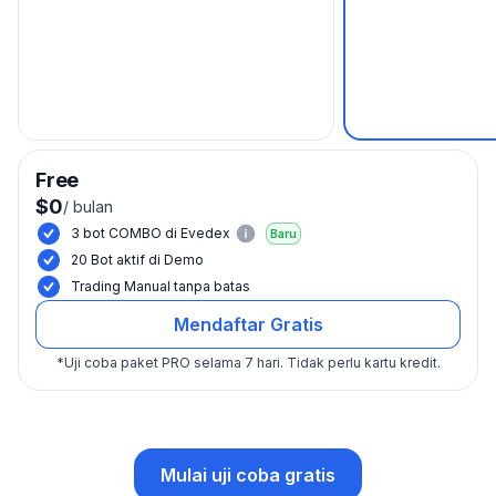
Free
$0
/
bulan
3 bot COMBO di Evedex
Baru
20 Bot aktif di Demo
Trading Manual tanpa batas
Mendaftar Gratis
*
Uji coba paket PRO selama 7 hari.
Tidak perlu kartu kredit.
Mulai uji coba gratis