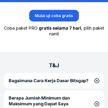
Mulai uji coba gratis
Coba paket PRO
gratis selama 7 hari
, pilih paket
nanti
T&J
Bagaimana Cara Kerja Dasar Bitsgap?
Bitsgap memungkinkan Anda untuk menghubungkan
Berapa Jumlah Minimum dan
exchange kripto dan menggunakan trading bot otomatis
Maksimum yang Dapat Saya
dari satu terminal. Misalnya, Cardano Trading Bot akan