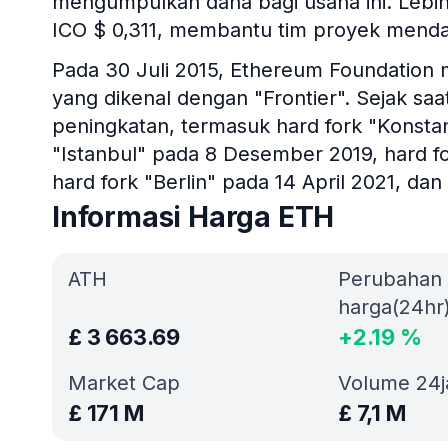
mengumpulkan dana bagi usaha ini. Lebih 
ICO $ 0,311, membantu tim proyek mendap
Pada 30 Juli 2015, Ethereum Foundation me
yang dikenal dengan "Frontier". Sejak saat
peningkatan, termasuk hard fork "Konstan
"Istanbul" pada 8 Desember 2019, hard fo
hard fork "Berlin" pada 14 April 2021, da
Informasi Harga ETH
ATH
Perubahan
harga(24hr
£
3 663.69
+
2.19
%
Market Cap
Volume 24
£
171 M
£
7,1 M