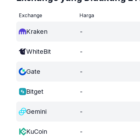
Exchange
Harga
Kraken
-
WhiteBit
-
Gate
-
Bitget
-
Gemini
-
KuCoin
-