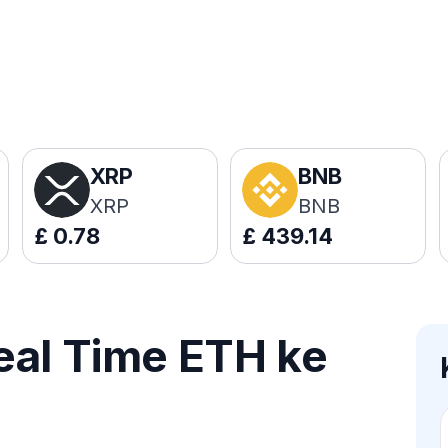
XRP
BNB
XRP
BNB
£
0.78
£
439.14
eal Time ETH ke