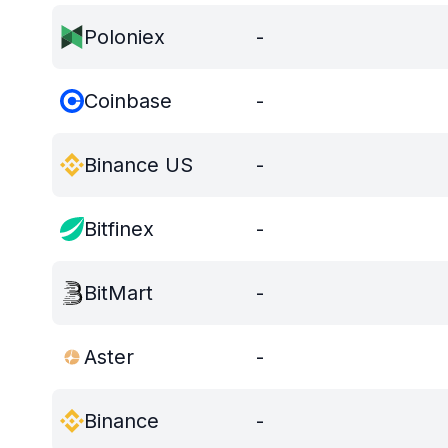
Poloniex
-
Coinbase
-
Binance US
-
Bitfinex
-
BitMart
-
Aster
-
Binance
-