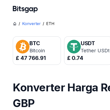
/
Konverter
/
ETH
BTC
USDT
Bitcoin
Tether USDt
£
47 766.91
£
0.74
Konverter Harga R
GBP