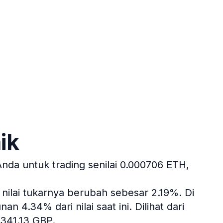
ik
da untuk trading senilai 0.000706 ETH,
 nilai tukarnya berubah sebesar 2.19%.
Di
n 4.34% dari nilai saat ini.
Dilihat dari
341.13 GBP.