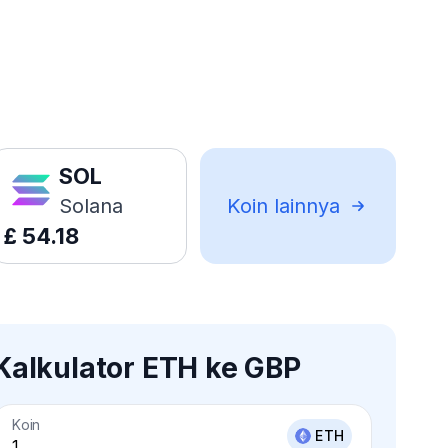
SOL
Solana
Koin lainnya
£
54.18
Kalkulator ETH ke GBP
Koin
ETH