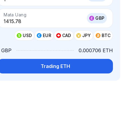
Mata Uang
GBP
USD
EUR
CAD
JPY
BTC
1 GBP
0.000706 ETH
Trading ETH