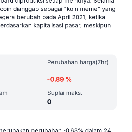
 baru diproduksi setiap menitnya. Selama
ecoin dianggap sebagai "koin meme" yang
segera berubah pada April 2021, ketika
erdasarkan kapitalisasi pasar, meskipun
Perubahan harga(7hr)
)
-0.89
%
jam
Suplai maks.
0
g merupakan perubahan -0.63% dalam 24