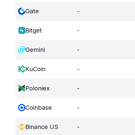
Gate
-
Bitget
-
Gemini
-
KuCoin
-
Poloniex
-
Coinbase
-
Binance US
-