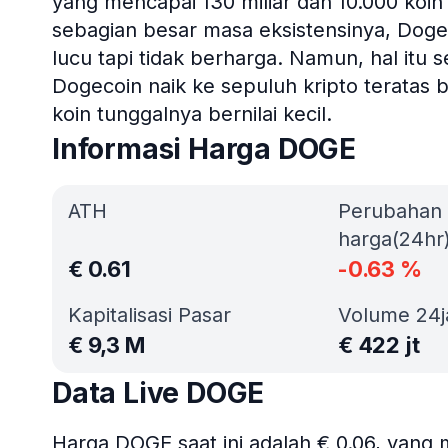
yang mencapai 130 miliar dan 10.000 koin
sebagian besar masa eksistensinya, Dog
lucu tapi tidak berharga. Namun, hal itu 
Dogecoin naik ke sepuluh kripto teratas b
koin tunggalnya bernilai kecil.
Informasi Harga DOGE
ATH
Perubahan
harga(24hr
€
0.61
-0.63
%
Kapitalisasi Pasar
Volume 24
€
9,3 M
€
422 jt
Data Live DOGE
Harga DOGE saat ini adalah € 0.06, yan