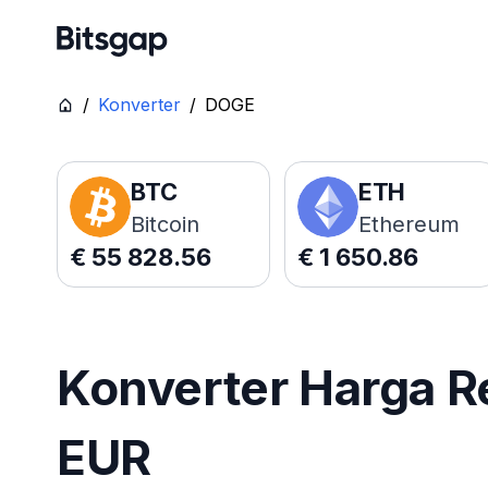
/
Konverter
/
DOGE
BTC
ETH
Bitcoin
Ethereum
€
55 828.56
€
1 650.86
Konverter Harga R
EUR