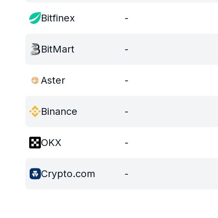
Bitfinex
-
BitMart
-
Aster
-
Binance
-
OKX
-
Crypto.com
-