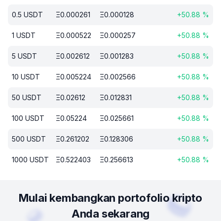
0.5
USDT
Ξ
0.000261
Ξ
0.000128
+
50.88
%
1
USDT
Ξ
0.000522
Ξ
0.000257
+
50.88
%
5
USDT
Ξ
0.002612
Ξ
0.001283
+
50.88
%
10
USDT
Ξ
0.005224
Ξ
0.002566
+
50.88
%
50
USDT
Ξ
0.02612
Ξ
0.012831
+
50.88
%
100
USDT
Ξ
0.05224
Ξ
0.025661
+
50.88
%
500
USDT
Ξ
0.261202
Ξ
0.128306
+
50.88
%
1000
USDT
Ξ
0.522403
Ξ
0.256613
+
50.88
%
Mulai kembangkan portofolio kripto
Anda sekarang