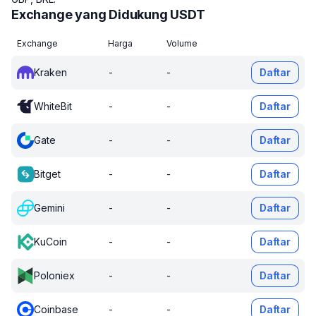
Exchange yang Didukung USDT
Exchange
Harga
Volume
Kraken
-
-
Daftar
WhiteBit
-
-
Daftar
Gate
-
-
Daftar
Bitget
-
-
Daftar
Gemini
-
-
Daftar
KuCoin
-
-
Daftar
Poloniex
-
-
Daftar
Coinbase
-
-
Daftar