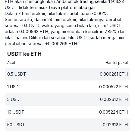
ETH akan memungkinkan Anda untuk trading senilai 1 914.23
USDT, tidak termasuk biaya platform atau gas.
Dalam 7 hari terakhir, nilai tukar sudah turun -0.00%.
Sementara itu, dalam 24 jam terakhir, nilai tukarnya berubah
sebesar 0.01%.
Di waktu yang sama bulan lalu, nilai 1 USDT
adalah 0.000563 ETH, yang merupakan kenaikan 7.85% dari
nilai saat ini.
Dilihat dari setahun lalu, USDT sudah mengalami
perubahan sebesar +0.000266 ETH.
USDT ke ETH
Aset
Hari ini pukul
0.5
USDT
0.000261
ETH
1
USDT
0.000522
ETH
5
USDT
0.002612
ETH
10
USDT
0.005224
ETH
50
USDT
0.02612
ETH