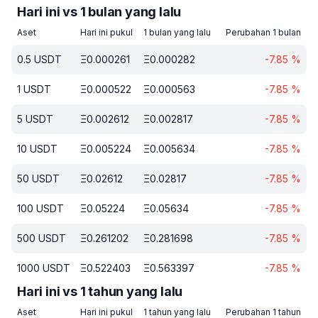
Hari ini vs 1 bulan yang lalu
Aset
Hari ini pukul
1 bulan yang lalu
Perubahan 1 bulan
0.5
USDT
Ξ
0.000261
Ξ
0.000282
-7.85
%
1
USDT
Ξ
0.000522
Ξ
0.000563
-7.85
%
5
USDT
Ξ
0.002612
Ξ
0.002817
-7.85
%
10
USDT
Ξ
0.005224
Ξ
0.005634
-7.85
%
50
USDT
Ξ
0.02612
Ξ
0.02817
-7.85
%
100
USDT
Ξ
0.05224
Ξ
0.05634
-7.85
%
500
USDT
Ξ
0.261202
Ξ
0.281698
-7.85
%
1000
USDT
Ξ
0.522403
Ξ
0.563397
-7.85
%
Hari ini vs 1 tahun yang lalu
Aset
Hari ini pukul
1 tahun yang lalu
Perubahan 1 tahun