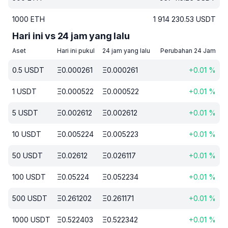
1000
ETH
1 914 230.53
USDT
Hari ini vs 24 jam yang lalu
Aset
Hari ini pukul
24 jam yang lalu
Perubahan 24 Jam
0.5
USDT
Ξ
0.000261
Ξ
0.000261
+
0.01
%
1
USDT
Ξ
0.000522
Ξ
0.000522
+
0.01
%
5
USDT
Ξ
0.002612
Ξ
0.002612
+
0.01
%
10
USDT
Ξ
0.005224
Ξ
0.005223
+
0.01
%
50
USDT
Ξ
0.02612
Ξ
0.026117
+
0.01
%
100
USDT
Ξ
0.05224
Ξ
0.052234
+
0.01
%
500
USDT
Ξ
0.261202
Ξ
0.261171
+
0.01
%
1000
USDT
Ξ
0.522403
Ξ
0.522342
+
0.01
%