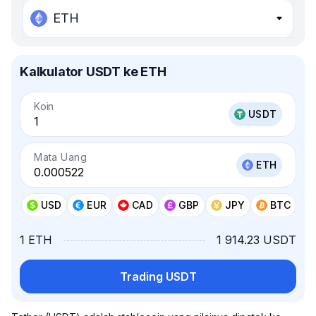
ETH
Kalkulator USDT ke ETH
Koin
USDT
Mata Uang
ETH
USD
EUR
CAD
GBP
JPY
BTC
1 ETH
1 914.23 USDT
Trading USDT