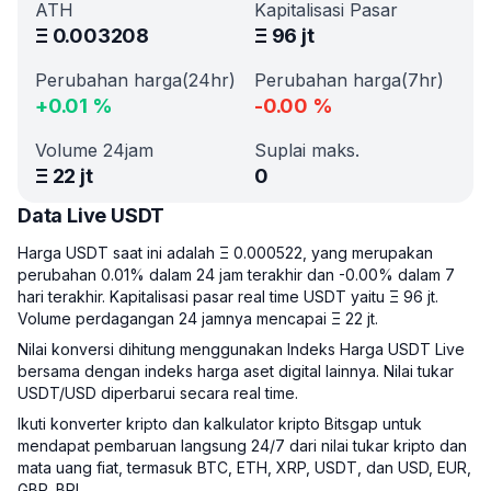
ATH
Kapitalisasi Pasar
Ξ
0.003208
Ξ
96 jt
Perubahan harga(24hr)
Perubahan harga(7hr)
+
0.01
%
-0.00
%
Volume 24jam
Suplai maks.
Ξ
22 jt
0
Data Live USDT
Harga USDT saat ini adalah Ξ 0.000522, yang merupakan
perubahan 0.01% dalam 24 jam terakhir dan -0.00% dalam 7
hari terakhir. Kapitalisasi pasar real time USDT yaitu Ξ 96 jt.
Volume perdagangan 24 jamnya mencapai Ξ 22 jt.
Nilai konversi dihitung menggunakan Indeks Harga USDT Live
bersama dengan indeks harga aset digital lainnya. Nilai tukar
USDT/USD diperbarui secara real time.
Ikuti konverter kripto dan kalkulator kripto Bitsgap untuk
mendapat pembaruan langsung 24/7 dari nilai tukar kripto dan
mata uang fiat, termasuk BTC, ETH, XRP, USDT, dan USD, EUR,
GBP, BRL.