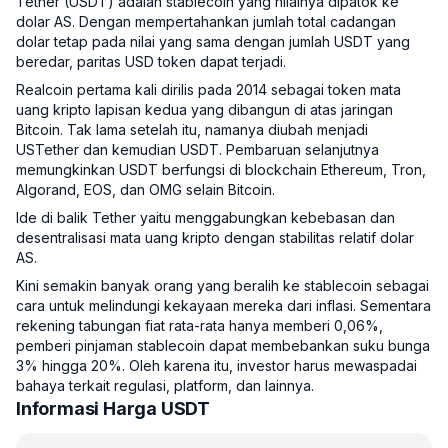
Tether (USDT) adalah stablecoin yang nilainya dipatok ke
dolar AS. Dengan mempertahankan jumlah total cadangan
dolar tetap pada nilai yang sama dengan jumlah USDT yang
beredar, paritas USD token dapat terjadi.
Realcoin pertama kali dirilis pada 2014 sebagai token mata
uang kripto lapisan kedua yang dibangun di atas jaringan
Bitcoin. Tak lama setelah itu, namanya diubah menjadi
USTether dan kemudian USDT. Pembaruan selanjutnya
memungkinkan USDT berfungsi di blockchain Ethereum, Tron,
Algorand, EOS, dan OMG selain Bitcoin.
Ide di balik Tether yaitu menggabungkan kebebasan dan
desentralisasi mata uang kripto dengan stabilitas relatif dolar
AS.
Kini semakin banyak orang yang beralih ke stablecoin sebagai
cara untuk melindungi kekayaan mereka dari inflasi. Sementara
rekening tabungan fiat rata-rata hanya memberi 0,06%,
pemberi pinjaman stablecoin dapat membebankan suku bunga
3% hingga 20%. Oleh karena itu, investor harus mewaspadai
bahaya terkait regulasi, platform, dan lainnya.
Informasi Harga USDT