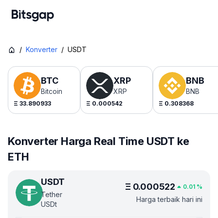
/
Konverter
/
USDT
BTC
XRP
BNB
Bitcoin
XRP
BNB
Ξ
33.890933
Ξ
0.000542
Ξ
0.308368
Konverter Harga Real Time USDT ke
ETH
USDT
Ξ
0.000522
0.01
%
Tether
Harga terbaik hari ini
USDt