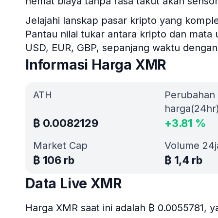
hemat biaya tanpa rasa takut akan sensor
Jelajahi lanskap pasar kripto yang komple
Pantau nilai tukar antara kripto dan mata
USD, EUR, GBP, sepanjang waktu dengan k
Informasi Harga XMR
ATH
Perubahan
harga(24hr
₿
0.0082129
+
3.81
%
Market Cap
Volume 24
₿
106 rb
₿
1,4 rb
Data Live XMR
Harga XMR saat ini adalah ₿ 0.0055781,