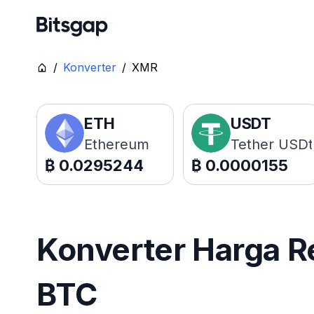
/
Konverter
/
XMR
ETH
USDT
Ethereum
Tether USDt
₿
0.0295244
₿
0.0000155
Konverter Harga R
BTC