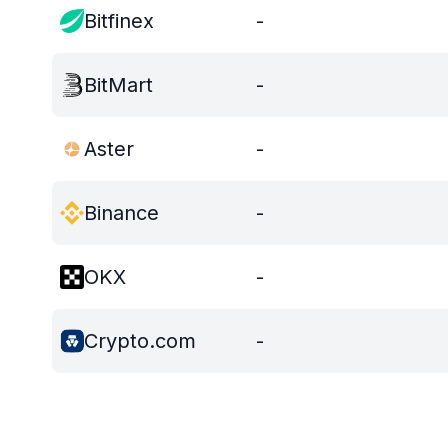
Bitfinex
-
BitMart
-
Aster
-
Binance
-
OKX
-
Crypto.com
-