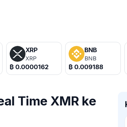
XRP
BNB
XRP
BNB
₿
0.0000162
₿
0.009188
eal Time XMR ke