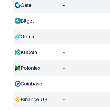
Gate
-
Bitget
-
Gemini
-
KuCoin
-
Poloniex
-
Coinbase
-
Binance US
-