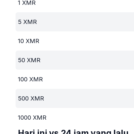
1
XMR
5
XMR
10
XMR
50
XMR
100
XMR
500
XMR
1000
XMR
Hari ini vs 24 jam yang lalu