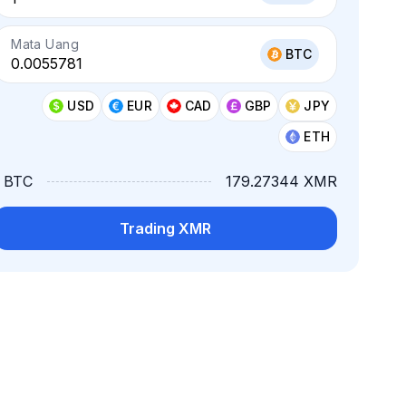
Mata Uang
BTC
USD
EUR
CAD
GBP
JPY
ETH
1 BTC
179.27344 XMR
Trading XMR