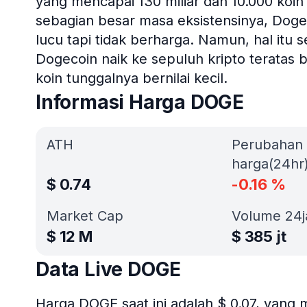
yang mencapai 130 miliar dan 10.000 koin
sebagian besar masa eksistensinya, Dog
lucu tapi tidak berharga. Namun, hal itu 
Dogecoin naik ke sepuluh kripto teratas b
koin tunggalnya bernilai kecil.
Informasi Harga DOGE
ATH
Perubahan
harga(24hr
$
0.74
-0.16
%
Market Cap
Volume 24
$
12 M
$
385 jt
Data Live DOGE
Harga DOGE saat ini adalah $ 0.07, yan