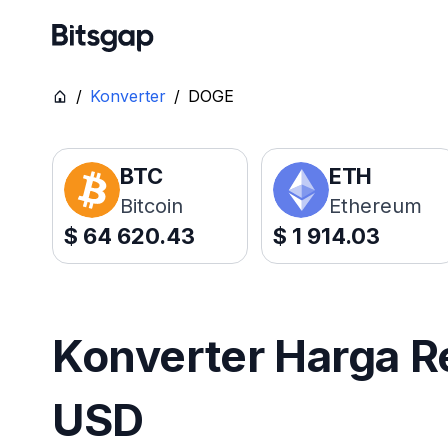
/
Konverter
/
DOGE
BTC
ETH
Bitcoin
Ethereum
$
64 620.43
$
1 914.03
Konverter Harga R
USD