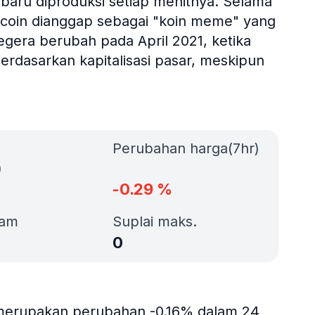
 baru diproduksi setiap menitnya. Selama
ecoin dianggap sebagai "koin meme" yang
segera berubah pada April 2021, ketika
erdasarkan kapitalisasi pasar, meskipun
Perubahan harga(7hr)
)
-0.29
%
jam
Suplai maks.
0
g merupakan perubahan -0.16% dalam 24