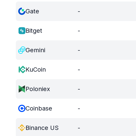
Gate
-
Bitget
-
Gemini
-
KuCoin
-
Poloniex
-
Coinbase
-
Binance US
-