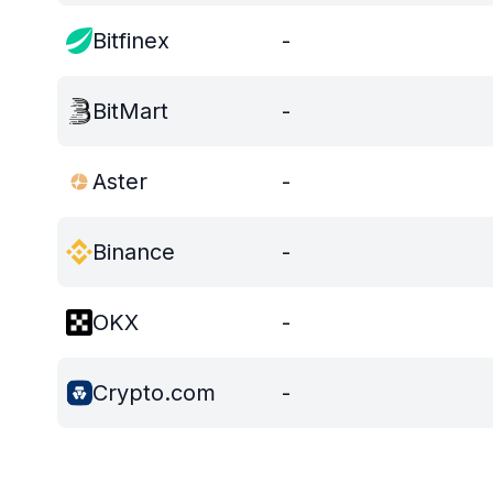
Bitfinex
-
BitMart
-
Aster
-
Binance
-
OKX
-
Crypto.com
-