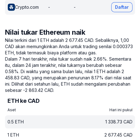
Crypto.com
-
-
Daftar
Nilai tukar Ethereum naik
Nilai terkini dari 1 ETH adalah 2 677.45 CAD.
Sebaliknya, 1,00
CAD akan memungkinkan Anda untuk trading senilai 0.000373
ETH, tidak termasuk biaya platform atau gas.
Dalam 7 hari terakhir, nilai tukar sudah naik 2.66%.
Sementara
itu, dalam 24 jam terakhir, nilai tukarnya berubah sebesar
0.58%.
Di waktu yang sama bulan lalu, nilai 1 ETH adalah 2
458.83 CAD, yang merupakan penurunan 8.17% dari nilai saat
ini.
Dilihat dari setahun lalu, ETH sudah mengalami perubahan
sebesar -2 863.42 CAD.
ETH ke CAD
Aset
Hari ini pukul
0.5
ETH
1 338.73
CAD
1
ETH
2 677.45
CAD