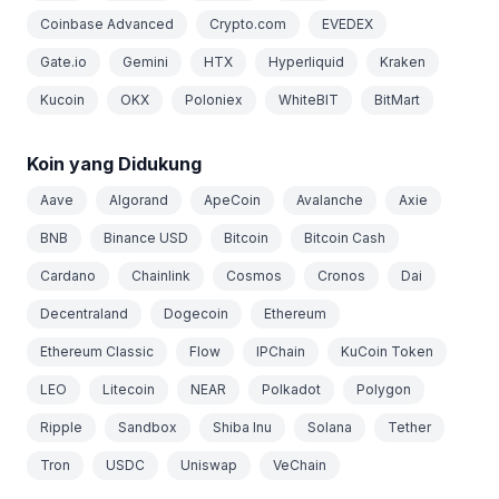
Coinbase Advanced
Crypto.com
EVEDEX
Gate.io
Gemini
HTX
Hyperliquid
Kraken
Kucoin
OKX
Poloniex
WhiteBIT
BitMart
Koin yang Didukung
Aave
Algorand
ApeCoin
Avalanche
Axie
BNB
Binance USD
Bitcoin
Bitcoin Cash
Cardano
Chainlink
Cosmos
Cronos
Dai
Decentraland
Dogecoin
Ethereum
Ethereum Classic
Flow
IPChain
KuCoin Token
LEO
Litecoin
NEAR
Polkadot
Polygon
Ripple
Sandbox
Shiba Inu
Solana
Tether
Tron
USDC
Uniswap
VeChain