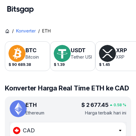
/
Konverter
/
ETH
BTC
USDT
XRP
Bitcoin
Tether USDt
XRP
$
90 689.38
$
1.39
$
1.45
Konverter Harga Real Time ETH ke CAD
ETH
$
2 677.45
0.58
%
Ethereum
Harga terbaik hari ini
CAD