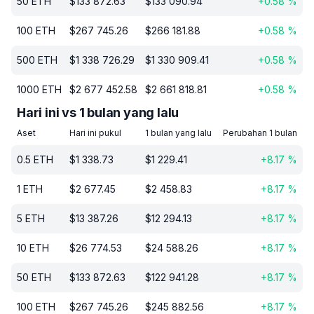
50
ETH
$
133 872.63
$
133 090.94
+
0.58
%
100
ETH
$
267 745.26
$
266 181.88
+
0.58
%
500
ETH
$
1 338 726.29
$
1 330 909.41
+
0.58
%
1000
ETH
$
2 677 452.58
$
2 661 818.81
+
0.58
%
Hari ini vs 1 bulan yang lalu
Aset
Hari ini pukul
1 bulan yang lalu
Perubahan 1 bulan
0.5
ETH
$
1 338.73
$
1 229.41
+
8.17
%
1
ETH
$
2 677.45
$
2 458.83
+
8.17
%
5
ETH
$
13 387.26
$
12 294.13
+
8.17
%
10
ETH
$
26 774.53
$
24 588.26
+
8.17
%
50
ETH
$
133 872.63
$
122 941.28
+
8.17
%
100
ETH
$
267 745.26
$
245 882.56
+
8.17
%