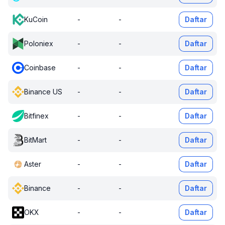
KuCoin
-
-
Daftar
Poloniex
-
-
Daftar
Coinbase
-
-
Daftar
Binance US
-
-
Daftar
Bitfinex
-
-
Daftar
BitMart
-
-
Daftar
Aster
-
-
Daftar
Binance
-
-
Daftar
OKX
-
-
Daftar