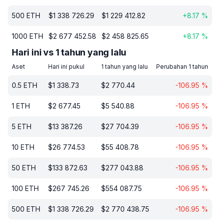
500
ETH
$
1 338 726.29
$
1 229 412.82
+
8.17
%
1000
ETH
$
2 677 452.58
$
2 458 825.65
+
8.17
%
Hari ini vs 1 tahun yang lalu
Aset
Hari ini pukul
1 tahun yang lalu
Perubahan 1 tahun
0.5
ETH
$
1 338.73
$
2 770.44
-106.95
%
1
ETH
$
2 677.45
$
5 540.88
-106.95
%
5
ETH
$
13 387.26
$
27 704.39
-106.95
%
10
ETH
$
26 774.53
$
55 408.78
-106.95
%
50
ETH
$
133 872.63
$
277 043.88
-106.95
%
100
ETH
$
267 745.26
$
554 087.75
-106.95
%
500
ETH
$
1 338 726.29
$
2 770 438.75
-106.95
%