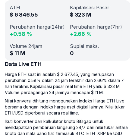
ATH
Kapitalisasi Pasar
$
6 846.55
$
323 M
Perubahan harga(24hr)
Perubahan harga(7hr)
+
0.58
%
+
2.66
%
Volume 24jam
Suplai maks.
$
11 M
0
Data Live ETH
Harga ETH saat ini adalah $ 2 677.45, yang merupakan
perubahan 0.58% dalam 24 jam terakhir dan 2.66% dalam 7
hari terakhir. Kapitalisasi pasar real time ETH yaitu $ 323 M.
Volume perdagangan 24 jamnya mencapai $ 11 M.
Nilai konversi dihitung menggunakan Indeks Harga ETH Live
bersama dengan indeks harga aset digital lainnya. Nilai tukar
ETH/USD diperbarui secara real time.
Ikuti konverter dan kalkulator kripto Bitsgap untuk
mendapatkan pembaruan langsung 24/7 dari nilai tukar antara
kripto dan mata uang fiat, termasuk BTC, ETH, XRP ke USD,