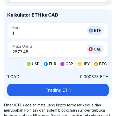
Kalkulator ETH ke CAD
Koin
ETH
Mata Uang
CAD
USD
EUR
GBP
JPY
BTC
1 CAD
0.000373 ETH
Trading ETH
Ether (ETH) adalah mata uang kripto terbesar kedua dan
merupakan koin asli dari sistem blockchain sumber terbuka
terdesentralisasi Ethereum. Selain memfasilitasi eksekusi smart