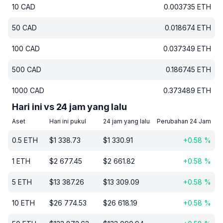
10
CAD
0.003735
ETH
50
CAD
0.018674
ETH
100
CAD
0.037349
ETH
500
CAD
0.186745
ETH
1000
CAD
0.373489
ETH
Hari ini vs 24 jam yang lalu
Aset
Hari ini pukul
24 jam yang lalu
Perubahan 24 Jam
0.5
ETH
$
1 338.73
$
1 330.91
+
0.58
%
1
ETH
$
2 677.45
$
2 661.82
+
0.58
%
5
ETH
$
13 387.26
$
13 309.09
+
0.58
%
10
ETH
$
26 774.53
$
26 618.19
+
0.58
%