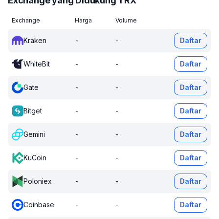
Exchange yang Didukung TRX
Exchange
Harga
Volume
Kraken
-
-
Daftar
WhiteBit
-
-
Daftar
Gate
-
-
Daftar
Bitget
-
-
Daftar
Gemini
-
-
Daftar
KuCoin
-
-
Daftar
Poloniex
-
-
Daftar
Coinbase
-
-
Daftar