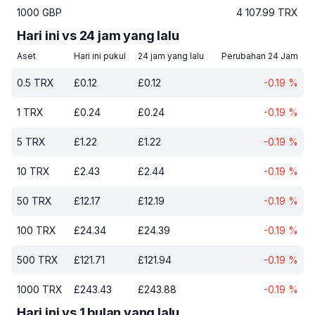
1000
GBP
4 107.99
TRX
Hari ini vs 24 jam yang lalu
Aset
Hari ini pukul
24 jam yang lalu
Perubahan 24 Jam
0.5
TRX
£
0.12
£
0.12
-0.19
%
1
TRX
£
0.24
£
0.24
-0.19
%
5
TRX
£
1.22
£
1.22
-0.19
%
10
TRX
£
2.43
£
2.44
-0.19
%
50
TRX
£
12.17
£
12.19
-0.19
%
100
TRX
£
24.34
£
24.39
-0.19
%
500
TRX
£
121.71
£
121.94
-0.19
%
1000
TRX
£
243.43
£
243.88
-0.19
%
Hari ini vs 1 bulan yang lalu