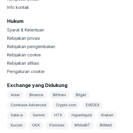
Info kontak
Hukum
Syarat & Ketentuan
Kebijakan privasi
Kebijakan pengembalian
Kebijakan cookie
Kebijakan afiliasi
Pengaturan cookie
Exchange yang Didukung
Aster
Binance
Bitfinex
Bitget
Coinbase Advanced
Crypto.com
EVEDEX
Gate.io
Gemini
HTX
Hyperliquid
Kraken
Kucoin
OKX
Poloniex
WhiteBIT
BitMart