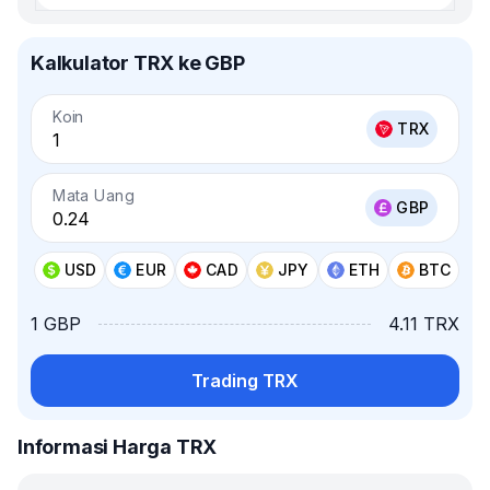
Kalkulator TRX ke GBP
Koin
TRX
Mata Uang
GBP
USD
EUR
CAD
JPY
ETH
BTC
1 GBP
4.11 TRX
Trading TRX
Informasi Harga TRX