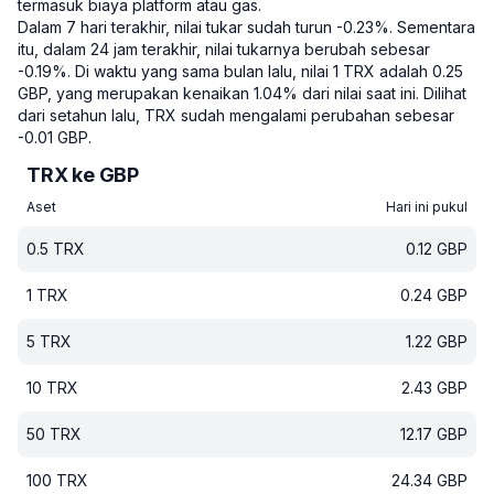
termasuk biaya platform atau gas.
Dalam 7 hari terakhir, nilai tukar sudah turun -0.23%.
Sementara
itu, dalam 24 jam terakhir, nilai tukarnya berubah sebesar
-0.19%.
Di waktu yang sama bulan lalu, nilai 1 TRX adalah 0.25
GBP, yang merupakan kenaikan 1.04% dari nilai saat ini.
Dilihat
dari setahun lalu, TRX sudah mengalami perubahan sebesar
-0.01 GBP.
TRX ke GBP
Aset
Hari ini pukul
0.5
TRX
0.12
GBP
1
TRX
0.24
GBP
5
TRX
1.22
GBP
10
TRX
2.43
GBP
50
TRX
12.17
GBP
100
TRX
24.34
GBP