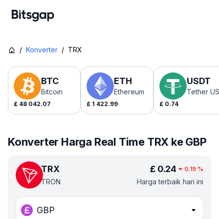
/
Konverter
/
TRX
BTC
ETH
USDT
Bitcoin
Ethereum
Tether U
£
48 042.07
£
1 422.99
£
0.74
Konverter Harga Real Time TRX ke GBP
TRX
£
0.24
0.19
%
TRON
Harga terbaik hari ini
GBP