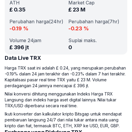
ATH
Market Cap
£
0.35
£
23 M
Perubahan harga(24hr)
Perubahan harga(7hr)
-0.19
%
-0.23
%
Volume 24jam
Suplai maks.
£
396 jt
0
Data Live TRX
Harga TRX saat ini adalah £ 0.24, yang merupakan perubahan
-0.19% dalam 24 jam terakhir dan -0.23% dalam 7 hari terakhir.
Kapitalisasi pasar real time TRX yaitu £ 23 M. Volume
perdagangan 24 jamnya mencapai £ 396 jt.
Nilai konversi dihitung menggunakan Indeks Harga TRX
Langsung dan indeks harga aset digital lainnya. Nilai tukar
TRX/USD diperbarui secara real time.
Ikuti konverter dan kalkulator kripto Bitsgap untuk mendapat
pembaruan langsung 24/7 dari nilai tukar antara mata uang
kripto dan fiat, termasuk BTC, ETH, XRP ke USD, EUR, GBP.