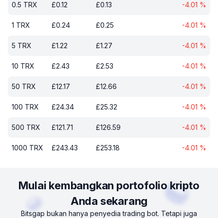
0.5
TRX
£
0.12
£
0.13
-4.01
%
1
TRX
£
0.24
£
0.25
-4.01
%
5
TRX
£
1.22
£
1.27
-4.01
%
10
TRX
£
2.43
£
2.53
-4.01
%
50
TRX
£
12.17
£
12.66
-4.01
%
100
TRX
£
24.34
£
25.32
-4.01
%
500
TRX
£
121.71
£
126.59
-4.01
%
1000
TRX
£
243.43
£
253.18
-4.01
%
Mulai kembangkan portofolio kripto
Anda sekarang
Bitsgap bukan hanya penyedia trading bot. Tetapi juga