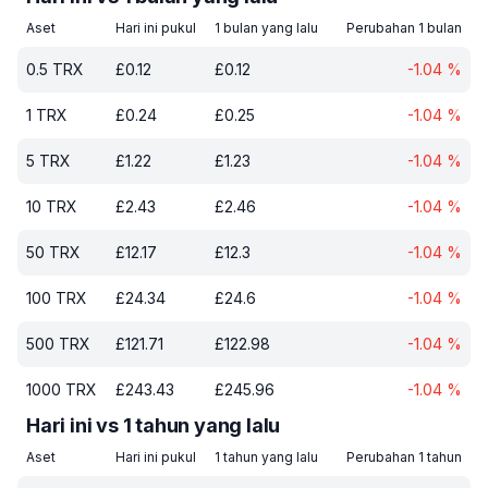
Aset
Hari ini pukul
1 bulan yang lalu
Perubahan 1 bulan
0.5
TRX
£
0.12
£
0.12
-1.04
%
1
TRX
£
0.24
£
0.25
-1.04
%
5
TRX
£
1.22
£
1.23
-1.04
%
10
TRX
£
2.43
£
2.46
-1.04
%
50
TRX
£
12.17
£
12.3
-1.04
%
100
TRX
£
24.34
£
24.6
-1.04
%
500
TRX
£
121.71
£
122.98
-1.04
%
1000
TRX
£
243.43
£
245.96
-1.04
%
Hari ini vs 1 tahun yang lalu
Aset
Hari ini pukul
1 tahun yang lalu
Perubahan 1 tahun