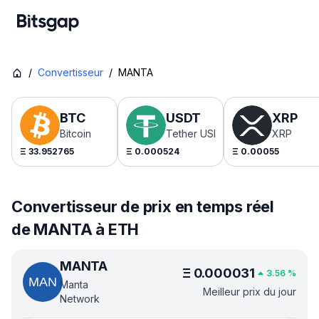
/
Convertisseur
/
MANTA
BTC
USDT
XRP
Bitcoin
Tether USDt
XRP
Ξ
33.952765
Ξ
0.000524
Ξ
0.00055
Convertisseur de prix en temps réel
de MANTA à ETH
MANTA
Ξ
0.000031
3.56
%
Manta
Meilleur prix du jour
Network