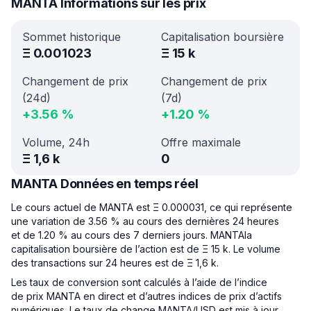
MANTA Informations sur les prix
Sommet historique
Capitalisation boursière
Ξ
0.001023
Ξ
15 k
Changement de prix
Changement de prix
(24d)
(7d)
+
3.56
%
+
1.20
%
Volume, 24h
Offre maximale
Ξ
1,6 k
0
MANTA Données en temps réel
Le cours actuel de MANTA est Ξ 0.000031, ce qui représente
une variation de 3.56 % au cours des dernières 24 heures
et de 1.20 % au cours des 7 derniers jours. MANTAla
capitalisation boursière de l’action est de Ξ 15 k. Le volume
des transactions sur 24 heures est de Ξ 1,6 k.
Les taux de conversion sont calculés à l’aide de l’indice
de prix MANTA en direct et d’autres indices de prix d’actifs
numériques. Le taux de change MANTA/USD est mis à jour