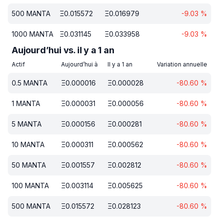
500
MANTA
Ξ
0.015572
Ξ
0.016979
-9.03
%
1000
MANTA
Ξ
0.031145
Ξ
0.033958
-9.03
%
Aujourd’hui vs. il y a 1 an
Actif
Aujourd’hui à
Il y a 1 an
Variation annuelle
0.5
MANTA
Ξ
0.000016
Ξ
0.000028
-80.60
%
1
MANTA
Ξ
0.000031
Ξ
0.000056
-80.60
%
5
MANTA
Ξ
0.000156
Ξ
0.000281
-80.60
%
10
MANTA
Ξ
0.000311
Ξ
0.000562
-80.60
%
50
MANTA
Ξ
0.001557
Ξ
0.002812
-80.60
%
100
MANTA
Ξ
0.003114
Ξ
0.005625
-80.60
%
500
MANTA
Ξ
0.015572
Ξ
0.028123
-80.60
%