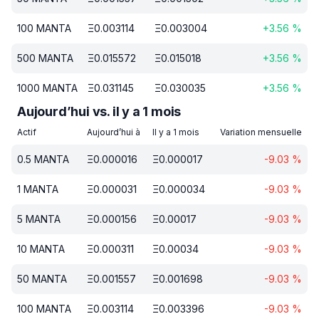
100
MANTA
Ξ
0.003114
Ξ
0.003004
+
3.56
%
500
MANTA
Ξ
0.015572
Ξ
0.015018
+
3.56
%
1000
MANTA
Ξ
0.031145
Ξ
0.030035
+
3.56
%
Aujourd’hui vs. il y a 1 mois
Actif
Aujourd’hui à
Il y a 1 mois
Variation mensuelle
0.5
MANTA
Ξ
0.000016
Ξ
0.000017
-9.03
%
1
MANTA
Ξ
0.000031
Ξ
0.000034
-9.03
%
5
MANTA
Ξ
0.000156
Ξ
0.00017
-9.03
%
10
MANTA
Ξ
0.000311
Ξ
0.00034
-9.03
%
50
MANTA
Ξ
0.001557
Ξ
0.001698
-9.03
%
100
MANTA
Ξ
0.003114
Ξ
0.003396
-9.03
%