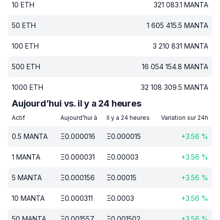
10
ETH
321 083.1
MANTA
50
ETH
1 605 415.5
MANTA
100
ETH
3 210 831
MANTA
500
ETH
16 054 154.8
MANTA
1000
ETH
32 108 309.5
MANTA
Aujourd’hui vs. il y a 24 heures
Actif
Aujourd’hui à
Il y a 24 heures
Variation sur 24h
0.5
MANTA
Ξ
0.000016
Ξ
0.000015
+
3.56
%
1
MANTA
Ξ
0.000031
Ξ
0.00003
+
3.56
%
5
MANTA
Ξ
0.000156
Ξ
0.00015
+
3.56
%
10
MANTA
Ξ
0.000311
Ξ
0.0003
+
3.56
%
50
MANTA
Ξ
0.001557
Ξ
0.001502
+
3.56
%