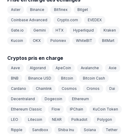
Aster
Binance
Bitfinex
Bitget
Coinbase Advanced
Crypto.com
EVEDEX
Gate.io
Gemini
HTX
Hyperliquid
Kraken
Kucoin
OKX
Poloniex
WhiteBIT
BitMart
Cryptos pris en charge
Aave
Algorand
ApeCoin
Avalanche
Axie
BNB
Binance USD
Bitcoin
Bitcoin Cash
Cardano
Chainlink
Cosmos
Cronos
Dai
Decentraland
Dogecoin
Ethereum
Ethereum Classic
Flow
IPChain
KuCoin Token
LEO
Litecoin
NEAR
Polkadot
Polygon
Ripple
Sandbox
Shiba Inu
Solana
Tether