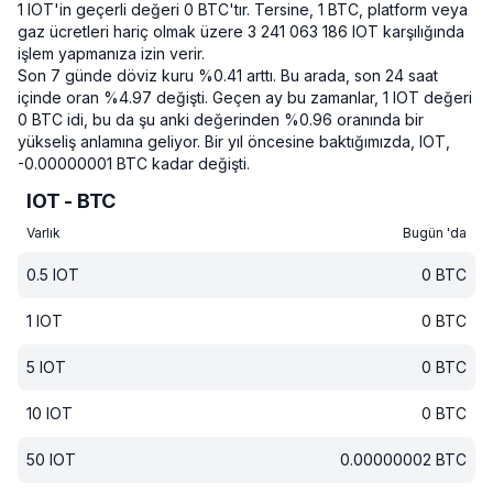
1 IOT'in geçerli değeri 0 BTC'tır.
Tersine, 1 BTC, platform veya
gaz ücretleri hariç olmak üzere 3 241 063 186 IOT karşılığında
işlem yapmanıza izin verir.
Son 7 günde döviz kuru %0.41 arttı.
Bu arada, son 24 saat
içinde oran %4.97 değişti.
Geçen ay bu zamanlar, 1 IOT değeri
0 BTC idi, bu da şu anki değerinden %0.96 oranında bir
yükseliş anlamına geliyor.
Bir yıl öncesine baktığımızda, IOT,
-0.00000001 BTC kadar değişti.
IOT - BTC
Varlık
Bugün 'da
0.5
IOT
0
BTC
1
IOT
0
BTC
5
IOT
0
BTC
10
IOT
0
BTC
50
IOT
0.00000002
BTC