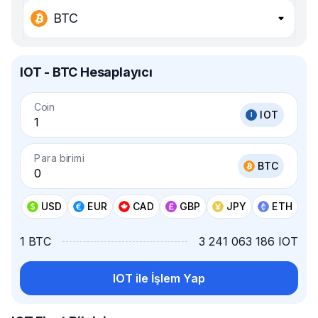
BTC
IOT - BTC Hesaplayıcı
Coin
IOT
Para birimi
BTC
USD
EUR
CAD
GBP
JPY
ETH
1 BTC
3 241 063 186 IOT
IOT ile İşlem Yap