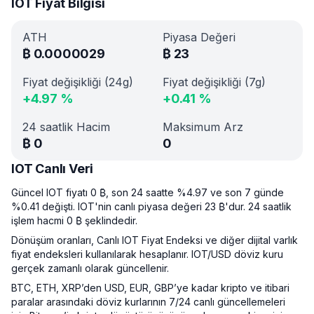
IOT Fiyat Bilgisi
ATH
Piyasa Değeri
₿
0.0000029
₿
23
Fiyat değişikliği (24g)
Fiyat değişikliği (7g)
+
4.97
%
+
0.41
%
24 saatlik Hacim
Maksimum Arz
₿
0
0
IOT Canlı Veri
Güncel IOT fiyatı 0 ₿, son 24 saatte %4.97 ve son 7 günde
%0.41 değişti. IOT'nin canlı piyasa değeri 23 ₿'dur. 24 saatlik
işlem hacmi 0 ₿ şeklindedir.
Dönüşüm oranları, Canlı IOT Fiyat Endeksi ve diğer dijital varlık
fiyat endeksleri kullanılarak hesaplanır. IOT/USD döviz kuru
gerçek zamanlı olarak güncellenir.
BTC, ETH, XRP’den USD, EUR, GBP’ye kadar kripto ve itibari
paralar arasındaki döviz kurlarının 7/24 canlı güncellemeleri