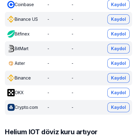
Coinbase
-
-
Kaydol
Binance US
-
-
Kaydol
Bitfinex
-
-
Kaydol
BitMart
-
-
Kaydol
Aster
-
-
Kaydol
Binance
-
-
Kaydol
OKX
-
-
Kaydol
Crypto.com
-
-
Kaydol
Helium IOT döviz kuru artıyor