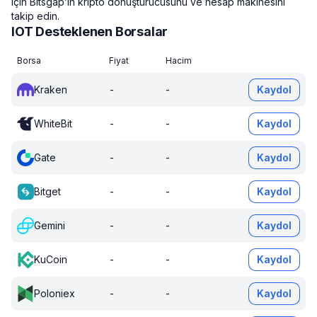
için Bitsgap’in kripto dönüştürücüsünü ve hesap makinesini
takip edin.
IOT Desteklenen Borsalar
Borsa
Fiyat
Hacim
Kraken
-
-
Kaydol
WhiteBit
-
-
Kaydol
Gate
-
-
Kaydol
Bitget
-
-
Kaydol
Gemini
-
-
Kaydol
KuCoin
-
-
Kaydol
Poloniex
-
-
Kaydol