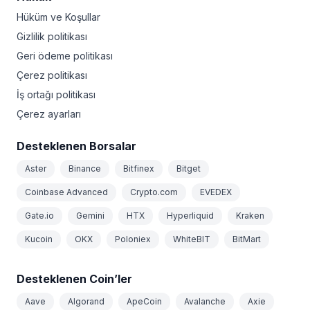
Hüküm ve Koşullar
Gizlilik politikası
Geri ödeme politikası
Çerez politikası
İş ortağı politikası
Çerez ayarları
Desteklenen Borsalar
Aster
Binance
Bitfinex
Bitget
Coinbase Advanced
Crypto.com
EVEDEX
Gate.io
Gemini
HTX
Hyperliquid
Kraken
Kucoin
OKX
Poloniex
WhiteBIT
BitMart
Desteklenen Coin’ler
Aave
Algorand
ApeCoin
Avalanche
Axie