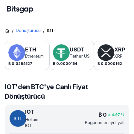
/
Dönüştürücü
/
IOT
ETH
USDT
XRP
Ethereum
Tether USDt
XRP
₿
0.0294527
₿
0.0000154
₿
0.0000162
IOT'den BTC'ye Canlı Fiyat
Dönüştürücü
IOT
₿
0
4.97
%
Helium
Bugünün en iyi fiyatı
IOT