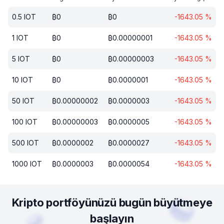
0.5
IOT
₿
0
₿
0
-1643.05
%
1
IOT
₿
0
₿
0.00000001
-1643.05
%
5
IOT
₿
0
₿
0.00000003
-1643.05
%
10
IOT
₿
0
₿
0.0000001
-1643.05
%
50
IOT
₿
0.00000002
₿
0.0000003
-1643.05
%
100
IOT
₿
0.00000003
₿
0.0000005
-1643.05
%
500
IOT
₿
0.0000002
₿
0.0000027
-1643.05
%
1000
IOT
₿
0.0000003
₿
0.0000054
-1643.05
%
Kripto portföyünüzü bugün büyütmeye
başlayın