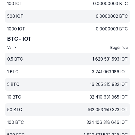
100
IOT
0.00000003
BTC
500
IOT
0.0000002
BTC
1000
IOT
0.0000003
BTC
BTC - IOT
Varlık
Bugün 'da
0.5
BTC
1 620 531 593
IOT
1
BTC
3 241 063 186
IOT
5
BTC
16 205 315 932
IOT
10
BTC
32 410 631 865
IOT
50
BTC
162 053 159 323
IOT
100
BTC
324 106 318 646
IOT
500
BTC
1 620 531 593 228
IOT