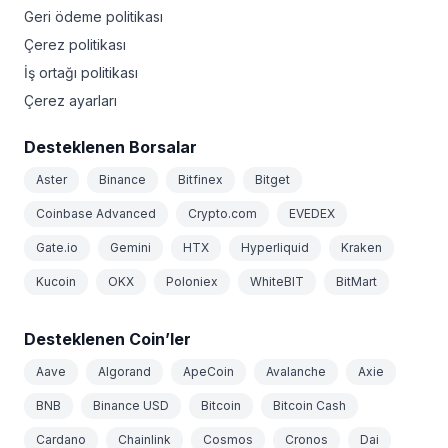
Geri ödeme politikası
Çerez politikası
İş ortağı politikası
Çerez ayarları
Desteklenen Borsalar
Aster
Binance
Bitfinex
Bitget
Coinbase Advanced
Crypto.com
EVEDEX
Gate.io
Gemini
HTX
Hyperliquid
Kraken
Kucoin
OKX
Poloniex
WhiteBIT
BitMart
Desteklenen Coin’ler
Aave
Algorand
ApeCoin
Avalanche
Axie
BNB
Binance USD
Bitcoin
Bitcoin Cash
Cardano
Chainlink
Cosmos
Cronos
Dai