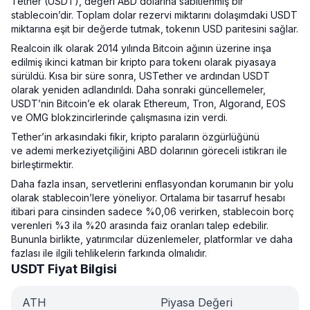
Tether (USDT), değeri ABD dolarına sabitlenmiş bir
stablecoin’dir. Toplam dolar rezervi miktarını dolaşımdaki USDT
miktarına eşit bir değerde tutmak, tokenın USD paritesini sağlar.
Realcoin ilk olarak 2014 yılında Bitcoin ağının üzerine inşa
edilmiş ikinci katman bir kripto para tokenı olarak piyasaya
sürüldü. Kısa bir süre sonra, USTether ve ardından USDT
olarak yeniden adlandırıldı. Daha sonraki güncellemeler,
USDT’nin Bitcoin’e ek olarak Ethereum, Tron, Algorand, EOS
ve OMG blokzincirlerinde çalışmasına izin verdi.
Tether’in arkasındaki fikir, kripto paraların özgürlüğünü
ve ademi merkeziyetçiliğini ABD dolarının göreceli istikrarı ile
birleştirmektir.
Daha fazla insan, servetlerini enflasyondan korumanın bir yolu
olarak stablecoin’lere yöneliyor. Ortalama bir tasarruf hesabı
itibari para cinsinden sadece %0,06 verirken, stablecoin borç
verenleri %3 ila %20 arasında faiz oranları talep edebilir.
Bununla birlikte, yatırımcılar düzenlemeler, platformlar ve daha
fazlası ile ilgili tehlikelerin farkında olmalıdır.
USDT Fiyat Bilgisi
ATH
Piyasa Değeri