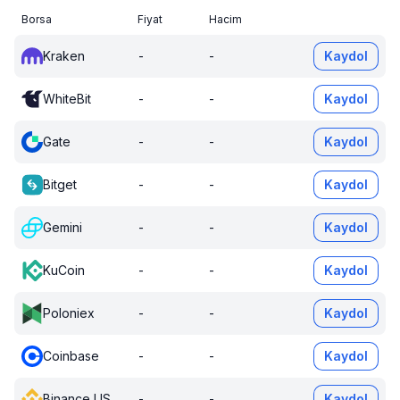
Borsa
Fiyat
Hacim
Kraken
-
-
Kaydol
WhiteBit
-
-
Kaydol
Gate
-
-
Kaydol
Bitget
-
-
Kaydol
Gemini
-
-
Kaydol
KuCoin
-
-
Kaydol
Poloniex
-
-
Kaydol
Coinbase
-
-
Kaydol
Binance US
-
-
Kaydol