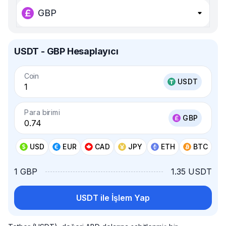
GBP
USDT - GBP Hesaplayıcı
Coin
USDT
Para birimi
GBP
USD
EUR
CAD
JPY
ETH
BTC
1 GBP
1.35 USDT
USDT ile İşlem Yap