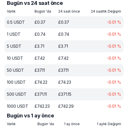
Bugün vs 24 saat önce
Varlık
Bugün 'da
24 saat önce
24 saatlik Değişim
0.5
USDT
£
0.37
£
0.37
-0.01
%
1
USDT
£
0.74
£
0.74
-0.01
%
5
USDT
£
3.71
£
3.71
-0.01
%
10
USDT
£
7.42
£
7.42
-0.01
%
50
USDT
£
37.11
£
37.11
-0.01
%
100
USDT
£
74.22
£
74.23
-0.01
%
500
USDT
£
371.11
£
371.15
-0.01
%
1000
USDT
£
742.23
£
742.29
-0.01
%
Bugün vs 1 ay önce
Varlık
Bugün 'da
1 ay önce
1 aylık Değişim