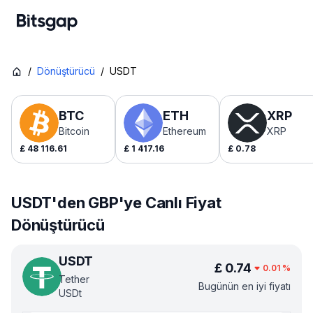
/
Dönüştürücü
/
USDT
BTC
ETH
XRP
Bitcoin
Ethereum
XRP
£
48 116.61
£
1 417.16
£
0.78
USDT'den GBP'ye Canlı Fiyat
Dönüştürücü
USDT
£
0.74
0.01
%
Tether
Bugünün en iyi fiyatı
USDt