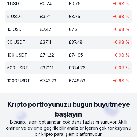
1
USDT
£
0.74
£
0.75
-0.98
%
5
USDT
£
3.71
£
3.75
-0.98
%
10
USDT
£
7.42
£
7.5
-0.98
%
50
USDT
£
37.11
£
37.48
-0.98
%
100
USDT
£
74.22
£
74.95
-0.98
%
500
USDT
£
371.11
£
374.76
-0.98
%
1000
USDT
£
742.23
£
749.53
-0.98
%
Kripto portföyünüzü bugün büyütmeye
başlayın
Bitsgap, işlem botlarından çok daha fazlasını sunuyor. Akıllı
emirler ve eyleme geçirilebilir analizler içeren çok fonksiyonlu
bir kripto para işlem platformudur.