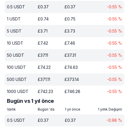
0.5
USDT
£
0.37
£
0.37
-0.55
%
1
USDT
£
0.74
£
0.75
-0.55
%
5
USDT
£
3.71
£
3.73
-0.55
%
10
USDT
£
7.42
£
7.46
-0.55
%
50
USDT
£
37.11
£
37.31
-0.55
%
100
USDT
£
74.22
£
74.63
-0.55
%
500
USDT
£
371.11
£
373.14
-0.55
%
1000
USDT
£
742.23
£
746.28
-0.55
%
Bugün vs 1 yıl önce
Varlık
Bugün 'da
1 yıl önce
1 yıllık Değişim
0.5
USDT
£
0.37
£
0.37
-0.98
%