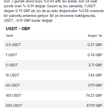
Son 7 günde döviz kuru %0.04 arttı.
Bu arada, son 24 saat
içinde oran %-0.01 değişti.
Geçen ay bu zamanlar, 1 USDT
değeri 0.75 GBP idi, bu da şu anki değerinden %0.55 oranında
bir yükseliş anlamına geliyor.
Bir yıl öncesine baktığımızda,
USDT, -0.01 GBP kadar değişti.
USDT - GBP
Varlık
Bugün 'da
0.5
USDT
0.37
GBP
1
USDT
0.74
GBP
5
USDT
3.71
GBP
10
USDT
7.42
GBP
50
USDT
37.11
GBP
100
USDT
74.22
GBP
500
USDT
371.11
GBP