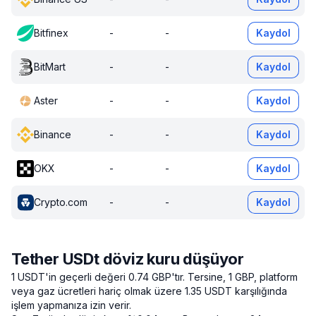
Bitfinex
-
-
Kaydol
BitMart
-
-
Kaydol
Aster
-
-
Kaydol
Binance
-
-
Kaydol
OKX
-
-
Kaydol
Crypto.com
-
-
Kaydol
Tether USDt döviz kuru düşüyor
1 USDT'in geçerli değeri 0.74 GBP'tır.
Tersine, 1 GBP, platform
veya gaz ücretleri hariç olmak üzere 1.35 USDT karşılığında
işlem yapmanıza izin verir.