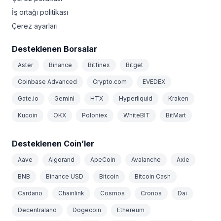
İş ortağı politikası
Çerez ayarları
Desteklenen Borsalar
Aster
Binance
Bitfinex
Bitget
Coinbase Advanced
Crypto.com
EVEDEX
Gate.io
Gemini
HTX
Hyperliquid
Kraken
Kucoin
OKX
Poloniex
WhiteBIT
BitMart
Desteklenen Coin’ler
Aave
Algorand
ApeCoin
Avalanche
Axie
BNB
Binance USD
Bitcoin
Bitcoin Cash
Cardano
Chainlink
Cosmos
Cronos
Dai
Decentraland
Dogecoin
Ethereum