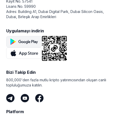
göstermiştir. Borsa, bugün en yeni şifreleme
Kayıt No. 57541
ADA olur. Tam tersini örnek verecek olursak, her biri
teknolojilerini benimseyerek, güçlü iç kontroller
Lisans No. 59990
0,40 USDT’den 15 ADA satmak istiyorsanız alım satım
uygulayarak ve yenilikçi ürünler sunarak istikrar, likidite
Adres: Building A1, Dubai Digital Park, Dubai Silicon Oasis,
ücretleriniz 15*0,40*%0,1=0,006 USDT olur.
ve güvenilirlik konusundaki itibarını güçlendirmeye
Dubai, Birleşik Arap Emirlikleri
devam etmektedir.
Uygulamayı indirin
Bizi Takip Edin
800,000'den fazla mutlu kripto yatırımcısından oluşan canlı
topluluğumuza katılın.
Platform