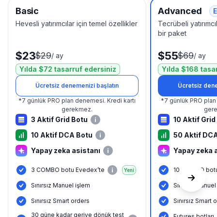
Basic
Advanced
E
Hevesli yatırımcılar için temel özellikler
Tecrübeli yatırımcıl
bir paket
$23
$55
$29
$69
/
ay
/
ay
Yılda $72 tasarruf edersiniz
Yılda $168 tasa
Ücretsiz denemenizi başlatın
Ücretsiz dene
*
7 günlük PRO plan denemesi.
Kredi kartı
*
7 günlük PRO plan
gerekmez.
ger
3 Aktif Grid Botu
10 Aktif Grid
10 Aktif DCA Botu
50 Aktif DC
Yapay zeka asistanı
Yapay zeka 
3 COMBO botu Evedex’te
10 COMBO botu
Yeni
Sınırsız Manuel işlem
Sınırsız Manuel
Sınırsız Smart orders
Sınırsız Smart 
30 güne kadar geriye dönük test
Futures botları