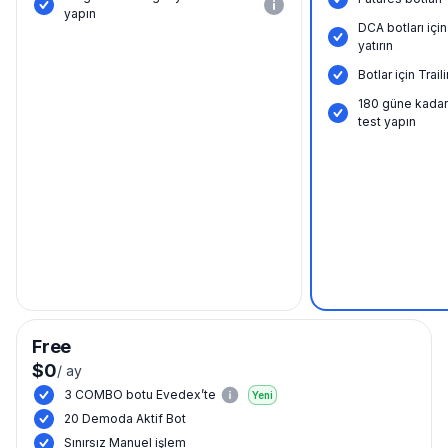
yapın
DCA botları içi
yatırın
Botlar için Tra
180 güne kadar
test yapın
Free
$0
/
ay
3 COMBO botu Evedex’te
Yeni
20 Demoda Aktif Bot
Sınırsız Manuel işlem