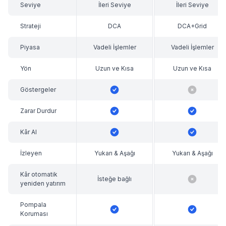
Seviye
İleri Seviye
İleri Seviye
Strateji
DCA
DCA+Grid
Piyasa
Vadeli İşlemler
Vadeli İşlemler
Yön
Uzun ve Kısa
Uzun ve Kısa
Göstergeler
Zarar Durdur
Kâr Al
İzleyen
Yukarı & Aşağı
Yukarı & Aşağı
Kâr otomatik
İsteğe bağlı
yeniden yatırım
Pompala
Koruması