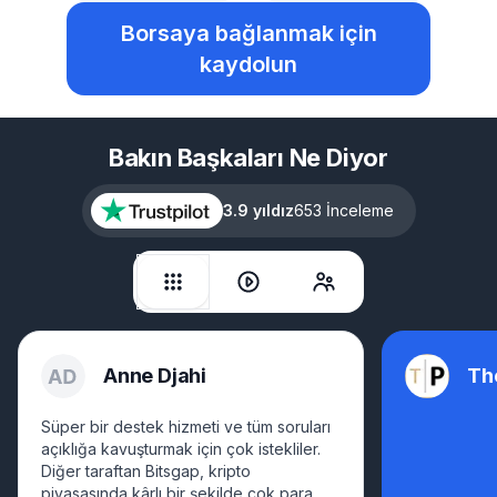
Borsaya bağlanmak için
kaydolun
Bakın Başkaları Ne Diyor
3.9 yıldız
653 İnceleme
Anne Djahi
Th
Süper bir destek hizmeti ve tüm soruları
açıklığa kavuşturmak için çok istekliler.
Diğer taraftan Bitsgap, kripto
piyasasında kârlı bir şekilde çok para