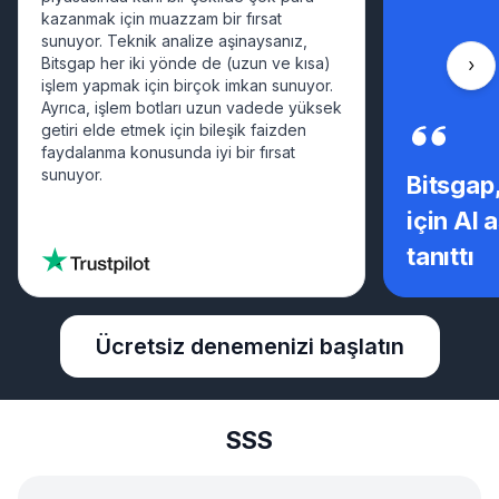
kazanmak için muazzam bir fırsat
sunuyor. Teknik analize aşinaysanız,
Bitsgap her iki yönde de (uzun ve kısa)
Sağ
işlem yapmak için birçok imkan sunuyor.
Ayrıca, işlem botları uzun vadede yüksek
getiri elde etmek için bileşik faizden
faydalanma konusunda iyi bir fırsat
sunuyor.
Bitsgap,
için AI 
tanıttı
Ücretsiz denemenizi başlatın
SSS