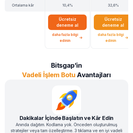
Ortalama kâr
10,4%
32,6%
Ücretsiz
Ücretsiz
deneme al
deneme al
daha fazla bilgi
daha fazla bilgi
DCA Futures İşlem Botu hakkında
COMBO İşlem Botu 
edinin
edinin
Bitsgap’in
Vadeli İşlem Botu
Avantajları
Dakikalar İçinde Başlatın ve Kâr Edin
Anında dağıtım. Kodlama yok. Önceden oluşturulmuş
stratejiler veya tam özelleştirme. 3 tıklama ve en iyi vadeli