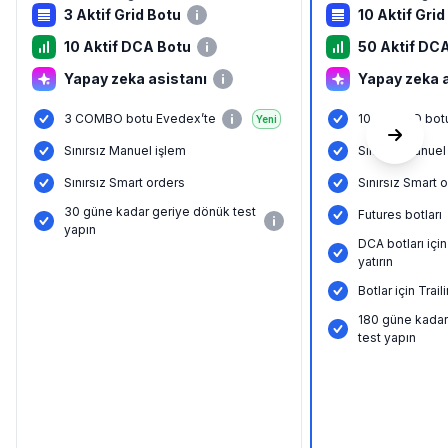
3 Aktif Grid Botu
10 Aktif Grid
10 Aktif DCA Botu
50 Aktif DC
Yapay zeka asistanı
Yapay zeka 
3 COMBO botu Evedex’te
10 COMBO botu
Yeni
Sınırsız Manuel işlem
Sınırsız Manuel
Sınırsız Smart orders
Sınırsız Smart 
30 güne kadar geriye dönük test
Futures botları
yapın
DCA botları içi
yatırın
Botlar için Tra
180 güne kadar
test yapın