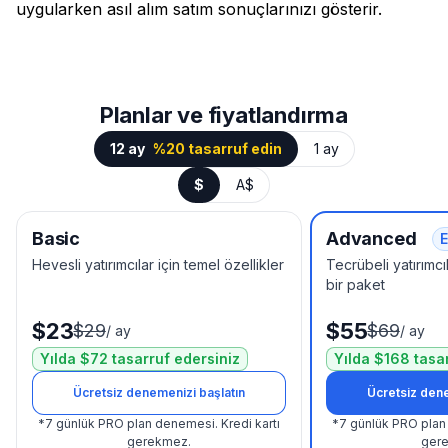
uygularken asıl alım satım sonuçlarınızı gösterir.
Planlar ve fiyatlandırma
12 ay
%20 tasarruf edin
1 ay
$
A$
Basic
Advanced
E
Hevesli yatırımcılar için temel özellikler
Tecrübeli yatırımcıl
bir paket
$23
$55
$29
$69
/
ay
/
ay
Yılda $72 tasarruf edersiniz
Yılda $168 tasa
Ücretsiz denemenizi başlatın
Ücretsiz dene
*
7 günlük PRO plan denemesi.
Kredi kartı
*
7 günlük PRO plan
gerekmez.
ger