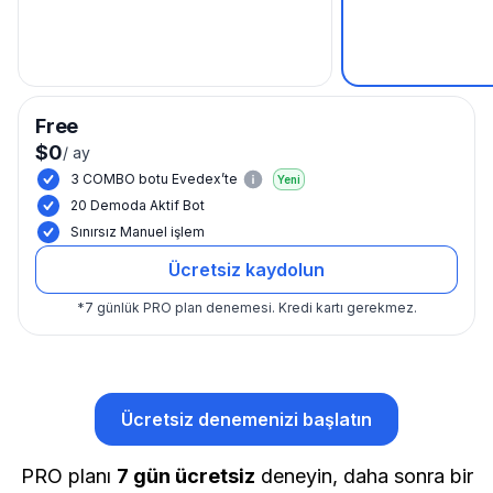
Free
$0
/
ay
3 COMBO botu Evedex’te
Yeni
20 Demoda Aktif Bot
Sınırsız Manuel işlem
Ücretsiz kaydolun
*
7 günlük PRO plan denemesi.
Kredi kartı gerekmez.
Ücretsiz denemenizi başlatın
PRO planı
7 gün ücretsiz
deneyin, daha sonra bir