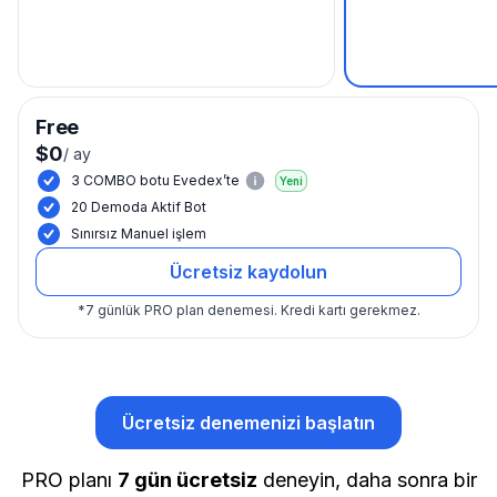
Free
$0
/
ay
3 COMBO botu Evedex’te
Yeni
20 Demoda Aktif Bot
Sınırsız Manuel işlem
Ücretsiz kaydolun
*
7 günlük PRO plan denemesi.
Kredi kartı gerekmez.
Ücretsiz denemenizi başlatın
PRO planı
7 gün ücretsiz
deneyin, daha sonra bir