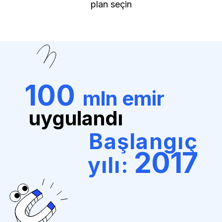
plan seçin
100
mln emir
uygulandı
Başlangıç
2017
yılı: