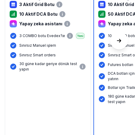
3 Aktif Grid Botu
10 Aktif Grid
10 Aktif DCA Botu
50 Aktif DC
Yapay zeka asistanı
Yapay zeka 
3 COMBO botu Evedex’te
10 COMBO botu
Yeni
Sınırsız Manuel işlem
Sınırsız Manuel
Sınırsız Smart orders
Sınırsız Smart 
30 güne kadar geriye dönük test
Futures botları
yapın
DCA botları içi
yatırın
Botlar için Tra
180 güne kadar
test yapın