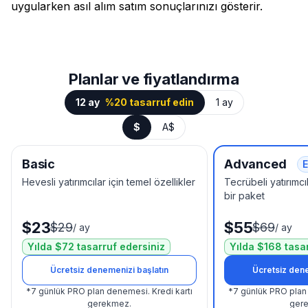
uygularken asıl alım satım sonuçlarınızı gösterir.
Planlar ve fiyatlandırma
12 ay
%20 tasarruf edin
1 ay
$
A$
Basic
Advanced
E
Hevesli yatırımcılar için temel özellikler
Tecrübeli yatırımcıl
bir paket
$23
$55
$29
$69
/
ay
/
ay
Yılda $72 tasarruf edersiniz
Yılda $168 tasa
Ücretsiz denemenizi başlatın
Ücretsiz dene
*
7 günlük PRO plan denemesi.
Kredi kartı
*
7 günlük PRO plan
gerekmez.
ger