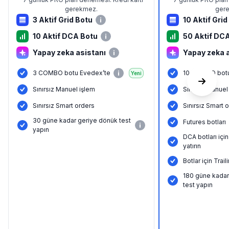
gerekmez.
ger
3 Aktif Grid Botu
10 Aktif Grid
10 Aktif DCA Botu
50 Aktif DC
Yapay zeka asistanı
Yapay zeka 
3 COMBO botu Evedex’te
10 COMBO botu
Yeni
Sınırsız Manuel işlem
Sınırsız Manuel
Sınırsız Smart orders
Sınırsız Smart 
30 güne kadar geriye dönük test
Futures botları
yapın
DCA botları içi
yatırın
Botlar için Tra
180 güne kadar
test yapın