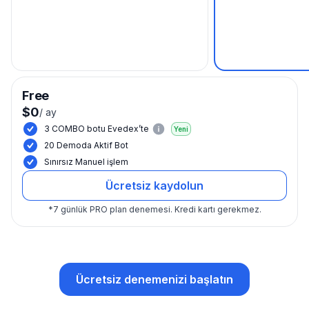
Free
$0
/
ay
3 COMBO botu Evedex’te
Yeni
20 Demoda Aktif Bot
Sınırsız Manuel işlem
Ücretsiz kaydolun
*
7 günlük PRO plan denemesi.
Kredi kartı gerekmez.
Ücretsiz denemenizi başlatın