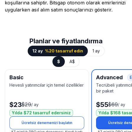
koşullarına sahiptir. Bitsgap otonom olarak emirlerinizi
uygularken asıl alım satım sonuçlarınızı gösterir.
Planlar ve fiyatlandırma
12 ay
%20 tasarruf edin
1 ay
$
A$
Basic
Advanced
E
Hevesli yatırımcılar için temel özellikler
Tecrübeli yatırımcıl
bir paket
$23
$55
$29
$69
/
ay
/
ay
Yılda $72 tasarruf edersiniz
Yılda $168 tasa
Ücretsiz denemenizi başlatın
Ücretsiz dene
*
7 günlük PRO plan denemesi.
Kredi kartı
*
7 günlük PRO plan