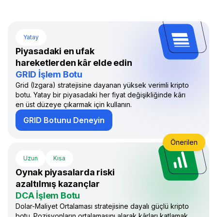
Yatay
Piyasadaki en ufak
hareketlerden kâr elde edin
GRID İşlem Botu
Grid (Izgara) stratejisine dayanan yüksek verimli kripto
botu. Yatay bir piyasadaki her fiyat değişikliğinde kârı
en üst düzeye çıkarmak için kullanın.
GRID Botunu Deneyin
Önerilen
Uzun
Kısa
Oynak piyasalarda riski
azaltılmış kazançlar
DCA İşlem Botu
Dolar-Maliyet Ortalaması stratejisine dayalı güçlü kripto
botu. Pozisyonların ortalamasını alarak kârları katlamak