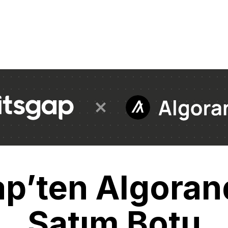
ap’ten Algoran
Satım Botu