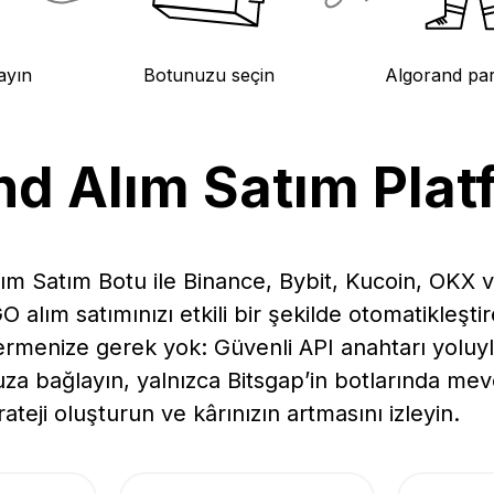
ayın
Botunuzu seçin
Algorand pari
d Alım Satım Plat
lım Satım Botu ile Binance, Bybit, Kucoin, OKX 
alım satımınızı etkili bir şekilde otomatikleştireb
rmenize gerek yok: Güvenli API anahtarı yoluyl
za bağlayın, yalnızca Bitsgap’in botlarında mev
strateji oluşturun ve kârınızın artmasını izleyin.