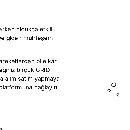
lerken oldukça etkili
riye giden muhteşem
areketlerden bile kâr
ceğiniz birçok GRID
la alım satım yapmaya
 platformuna bağlayın.
n