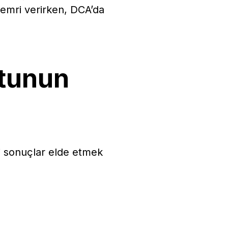
t emri verirken, DCA’da
otunun
yi sonuçlar elde etmek