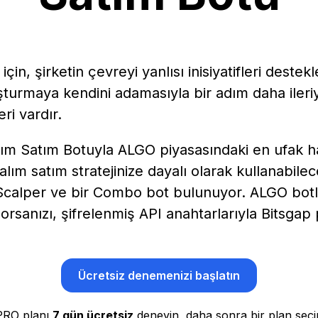
çin, şirketin çevreyi yanlısı inisiyatifleri destek
uşturmaya kendini adamasıyla bir adım daha ile
ri vardır.
lım Satım Botuyla ALGO piyasasındaki en ufak h
 alım satım stratejinize dayalı olarak kullanabile
r Scalper ve bir Combo bot bulunuyor. ALGO bot
orsanızı, şifrelenmiş API anahtarlarıyla Bitsgap
Ücretsiz denemenizi başlatın
PRO planı
7 gün ücretsiz
deneyin, daha sonra bir plan seçi