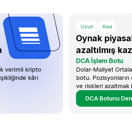
Uzun
Kısa
Oynak piyasal
n
azaltılmış ka
DCA İşlem Botu
k verimli kripto
Dolar-Maliyet Ortala
şikliğinde kârı
botu. Pozisyonların 
ve riskleri azaltmak 
DCA Botunu Den