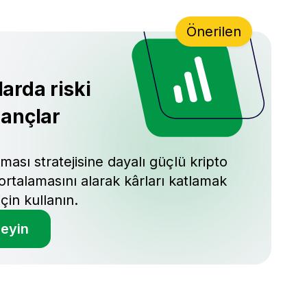
Önerilen
arda riski
zançlar
ması stratejisine dayalı güçlü kripto
ortalamasını alarak kârları katlamak
için kullanın.
eyin