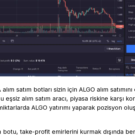
lım satım botları sizin için ALGO alım satımını o
 eşsiz alım satım aracı, piyasa riskine karşı ko
n miktarlarda ALGO yatırımı yaparak pozisyon ol
botu, take-profit emirlerini kurmak dışında benz