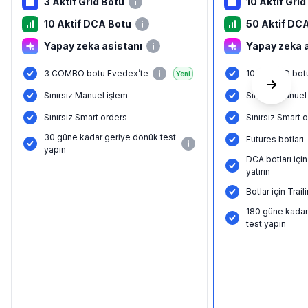
3 Aktif Grid Botu
10 Aktif Grid
10 Aktif DCA Botu
50 Aktif DC
Yapay zeka asistanı
Yapay zeka 
3 COMBO botu Evedex’te
10 COMBO botu
Yeni
Sınırsız Manuel işlem
Sınırsız Manuel
Sınırsız Smart orders
Sınırsız Smart 
30 güne kadar geriye dönük test
Futures botları
yapın
DCA botları içi
yatırın
Botlar için Tra
180 güne kadar
test yapın