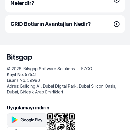
Nelerdir?
Önce platformun nasıl çalıştığını kısaca anlamak için
makaleleri
okuyun.
BNB’nin yüksek teknolojisi, hızı ve olağanüstü talebi
GRID Botların Avantajları Nedir?
Ücretsiz bir
hesap
oluşturun ve mevcut özellikleri
yardımcı olur, ancak fiyatı doğrudan Binance’in
ve araçları keşfedin.
büyümesine dayalıdır. Binance 2021'de 20 milyon $'lık
gelirle, ki yıldan yıla %263'lük bir artışa tekabül ediyor,
En az bir kripto borsası hesabını hızlı ve kolay bir
BNB GRID Alım Satım Botu, para birimi paritelerini almak
güvenli, güvenilir ve kullanıcı dostu bir kripto para birimi
şekilde
bağlayın.
.
veya satmak için bir dizi kurala göre çalışır. Örneğin bot,
borsası platformudur. Arkasında bu kadar heybetli bir
para birimini belirli bir fiyat noktasına ulaştığında alabilir
varlıkla, Binance Coin (BNB) başlatıldığından bu yana
Mevcut
botları
inceleyin ve alım satım tarzınıza
veya başka bir fiyat noktasının altına düştüğünde
fiyat bakımından istikrarlı bir şekilde artıyor.
uyan botları bulmak için farklı ayarlarla denemeler
satabilir. GRID alım satım botlarını kullanarak sürekli
yapın.
© 2026. Bitsgap Software Solutions — FZCO
piyasaları izlemek zorunda kalmadan piyasa
Kayıt No. 57541
volatilitesinden kâr elde edebilirsiniz.
Lisans No. 59990
Adres: Building A1, Dubai Digital Park, Dubai Silicon Oasis,
Dubai, Birleşik Arap Emirlikleri
Uygulamayı indirin