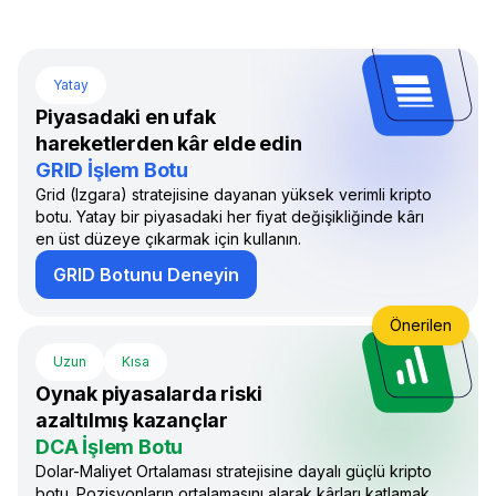
Yatay
Piyasadaki en ufak
hareketlerden kâr elde edin
GRID İşlem Botu
Grid (Izgara) stratejisine dayanan yüksek verimli kripto
botu. Yatay bir piyasadaki her fiyat değişikliğinde kârı
en üst düzeye çıkarmak için kullanın.
GRID Botunu Deneyin
Önerilen
Uzun
Kısa
Oynak piyasalarda riski
azaltılmış kazançlar
DCA İşlem Botu
Dolar-Maliyet Ortalaması stratejisine dayalı güçlü kripto
botu. Pozisyonların ortalamasını alarak kârları katlamak