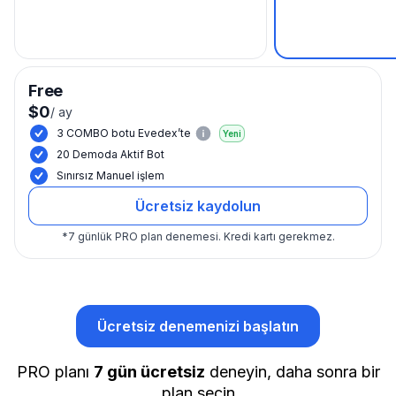
Free
$0
/
ay
3 COMBO botu Evedex’te
Yeni
20 Demoda Aktif Bot
Sınırsız Manuel işlem
Ücretsiz kaydolun
*
7 günlük PRO plan denemesi.
Kredi kartı gerekmez.
Ücretsiz denemenizi başlatın
PRO planı
7 gün ücretsiz
deneyin, daha sonra bir
plan seçin