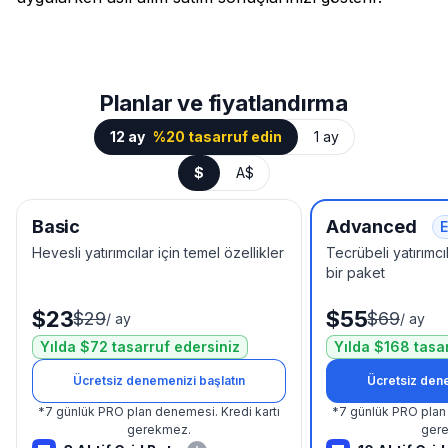
Planlar ve fiyatlandırma
12 ay
%20 tasarruf edin
1 ay
$
A$
Basic
Advanced
E
Hevesli yatırımcılar için temel özellikler
Tecrübeli yatırımcıl
bir paket
$23
$55
$29
$69
/
ay
/
ay
Yılda $72 tasarruf edersiniz
Yılda $168 tasa
Ücretsiz denemenizi başlatın
Ücretsiz dene
*
7 günlük PRO plan denemesi.
Kredi kartı
*
7 günlük PRO plan
gerekmez.
ger