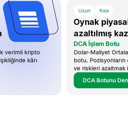
Uzun
Kısa
Oynak piyasal
n
azaltılmış ka
DCA İşlem Botu
k verimli kripto
Dolar-Maliyet Ortala
şikliğinde kârı
botu. Pozisyonların 
ve riskleri azaltmak 
DCA Botunu Den