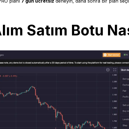
PRO planı
7 gün ücretsiz
deneyin, daha sonra bir plan seçi
lım Satım Botu Nas