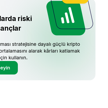
arda riski
zançlar
ması stratejisine dayalı güçlü kripto
ortalamasını alarak kârları katlamak
için kullanın.
eyin