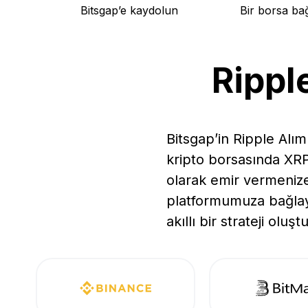
Bitsgap’e kaydolun
Bir borsa ba
Rippl
Bitsgap’in Ripple Alı
kripto borsasında XRP a
olarak emir vermenize
platformumuza bağlayı
akıllı bir strateji oluş