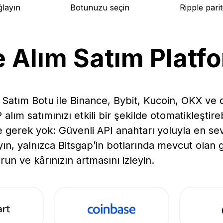
ğlayın
Botunuzu seçin
Ripple parit
e Alım Satım Platfo
m Satım Botu ile Binance, Bybit, Kucoin, OKX ve 
lım satımınızı etkili bir şekilde otomatikleştireb
 gerek yok: Güvenli API anahtarı yoluyla en sevd
n, yalnızca Bitsgap’in botlarında mevcut olan ge
turun ve kârınızın artmasını izleyin.