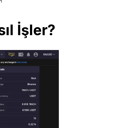
n
ıl İşler?