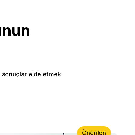
unun
yi sonuçlar elde etmek
Önerilen