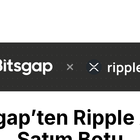
gap’ten Ripple
Satım Botu