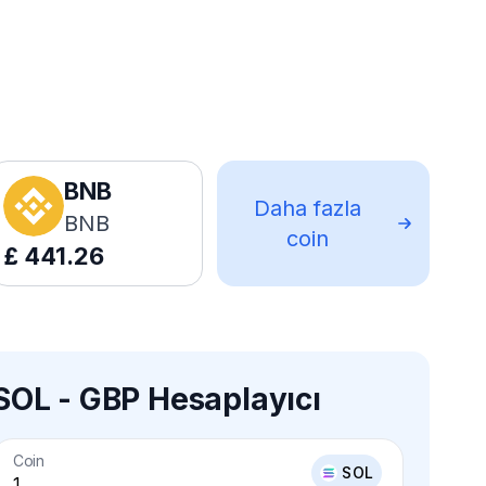
BNB
Daha fazla
BNB
coin
£
441.26
SOL - GBP Hesaplayıcı
Coin
SOL