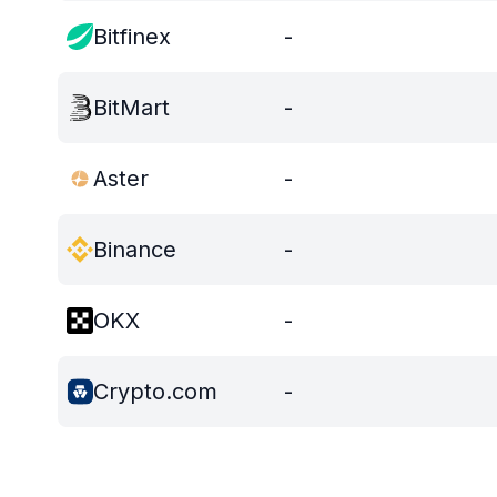
Bitfinex
-
BitMart
-
Aster
-
Binance
-
OKX
-
Crypto.com
-