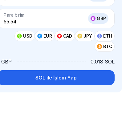
Para birimi
GBP
USD
EUR
CAD
JPY
ETH
BTC
1 GBP
0.018 SOL
SOL ile İşlem Yap