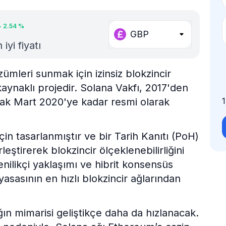
2.54
%
GBP
yi fiyatı
mleri sunmak için izinsiz blokzincir
kaynaklı projedir. Solana Vakfı, 2017'den
ncak Mart 2020'ye kadar resmi olarak
in tasarlanmıştır ve bir Tarih Kanıtı (PoH)
eştirerek blokzincir ölçeklenebilirliğini
nilikçi yaklaşımı ve hibrit konsensüs
yasasının en hızlı blokzincir ağlarından
ğın mimarisi geliştikçe daha da hızlanacak.