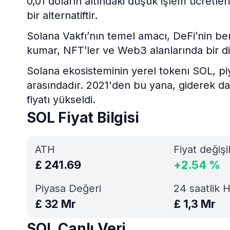
0,01 doların altındaki düşük işlem ücretle
bir alternatiftir.
Solana Vakfı’nın temel amacı, DeFi’nin be
kumar, NFT’ler ve Web3 alanlarında bir diz
Solana ekosisteminin yerel tokenı SOL, piy
arasındadır. 2021'den bu yana, giderek d
fiyatı yükseldi.
SOL Fiyat Bilgisi
ATH
Fiyat değişi
£
241.69
+
2.54
%
Piyasa Değeri
24 saatlik 
£
32 Mr
£
1,3 Mr
SOL Canlı Veri