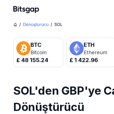
/
Dönüştürücü
/
SOL
BTC
ETH
Bitcoin
Ethereum
£
48 155.24
£
1 422.96
SOL'den GBP'ye Ca
Dönüştürücü