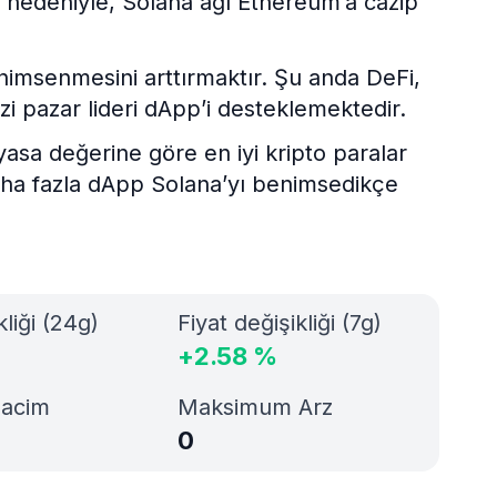
ri nedeniyle, Solana ağı Ethereum’a cazip
nimsenmesini arttırmaktır. Şu anda DeFi,
i pazar lideri dApp’i desteklemektedir.
asa değerine göre en iyi kripto paralar
aha fazla dApp Solana’yı benimsedikçe
kliği (24g)
Fiyat değişikliği (7g)
+
2.58
%
Hacim
Maksimum Arz
0