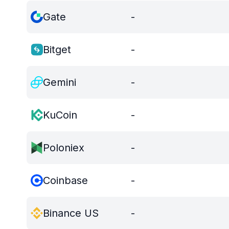
Gate
-
Bitget
-
Gemini
-
KuCoin
-
Poloniex
-
Coinbase
-
Binance US
-