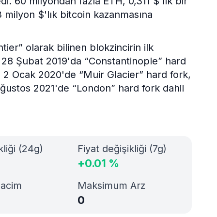
edi. 60 milyondan fazla ETH, 0,311 $'lık bir
,3 milyon $'lık bitcoin kazanmasına
r” olarak bilinen blokzincirin ilk
 28 Şubat 2019'da “Constantinople” hard
k, 2 Ocak 2020'de “Muir Glacier” hard fork,
Ağustos 2021'de “London” hard fork dahil
kliği (24g)
Fiyat değişikliği (7g)
+
0.01
%
Hacim
Maksimum Arz
0