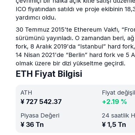
çevrimiçi bir halka açık kitle satışı düzenl
ICO fiyatından satıldı ve proje ekibinin 18
yardımcı oldu.
30 Temmuz 2015'te Ethereum Vakfı, “Frontie
sürümünü yayınladı. O zamandan beri, ağ
fork, 8 Aralık 2019'da “Istanbul” hard for
14 Nisan 2021'de “Berlin” hard fork ve 5 
olmak üzere bir dizi yükseltme geçirdi.
ETH Fiyat Bilgisi
ATH
Fiyat değişi
¥
727 542.37
+
2.19
%
Piyasa Değeri
24 saatlik 
¥
36 Tn
¥
1,5 Tn