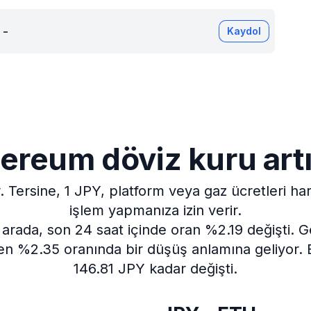
-
Kaydol
ereum döviz kuru art
.
Tersine, 1 JPY, platform veya gaz ücretleri h
işlem yapmanıza izin verir.
arada, son 24 saat içinde oran %2.19 değişti.
G
den %2.35 oranında bir düşüş anlamına geliyor.
146.81 JPY kadar değişti.