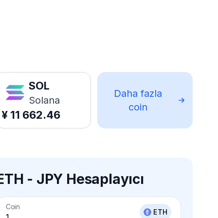
SOL
Daha fazla
Solana
coin
¥
11 662.46
ETH - JPY Hesaplayıcı
Coin
ETH