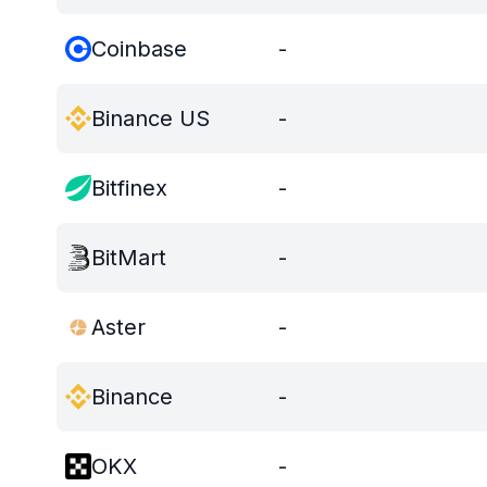
Coinbase
-
Binance US
-
Bitfinex
-
BitMart
-
Aster
-
Binance
-
OKX
-