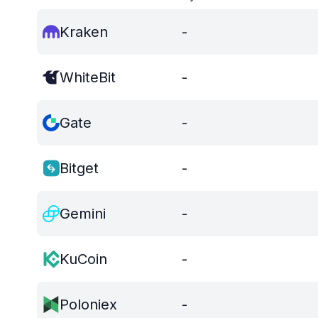
Kraken
-
WhiteBit
-
Gate
-
Bitget
-
Gemini
-
KuCoin
-
Poloniex
-