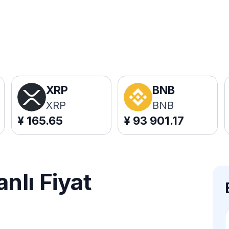
XRP
BNB
XRP
BNB
¥
165.65
¥
93 901.17
nlı Fiyat