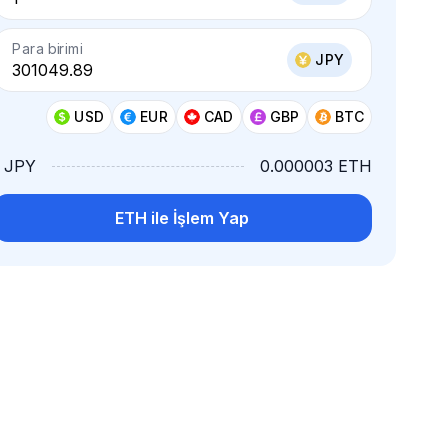
Para birimi
JPY
USD
EUR
CAD
GBP
BTC
1 JPY
0.000003 ETH
ETH ile İşlem Yap