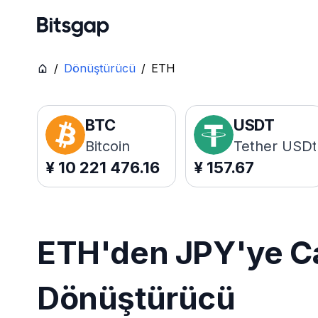
/
Dönüştürücü
/
ETH
BTC
USDT
Bitcoin
Tether USDt
¥
10 221 476.16
¥
157.67
ETH'den JPY'ye Ca
Dönüştürücü