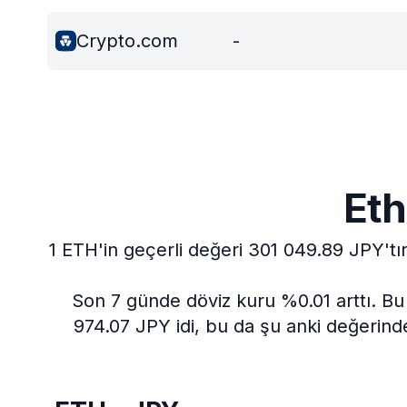
Crypto.com
-
Eth
1 ETH'in geçerli değeri 301 049.89 JPY'tır
Son 7 günde döviz kuru %0.01 arttı.
Bu 
974.07 JPY idi, bu da şu anki değerin