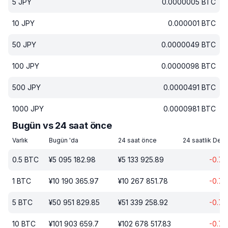
5
JPY
0.0000005
BTC
10
JPY
0.000001
BTC
50
JPY
0.0000049
BTC
100
JPY
0.0000098
BTC
500
JPY
0.0000491
BTC
1000
JPY
0.0000981
BTC
Bugün vs 24 saat önce
Varlık
Bugün 'da
24 saat önce
24 saatlik Deği
0.5
BTC
¥
5 095 182.98
¥
5 133 925.89
-0.76
1
BTC
¥
10 190 365.97
¥
10 267 851.78
-0.76
5
BTC
¥
50 951 829.85
¥
51 339 258.92
-0.76
10
BTC
¥
101 903 659.7
¥
102 678 517.83
-0.76