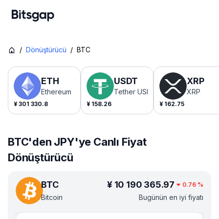
/
Dönüştürücü
/
BTC
ETH
USDT
XRP
Ethereum
Tether USDt
XRP
¥
301 330.8
¥
158.26
¥
162.75
BTC'den JPY'ye Canlı Fiyat
Dönüştürücü
BTC
¥
10 190 365.97
0.76
%
Bitcoin
Bugünün en iyi fiyatı