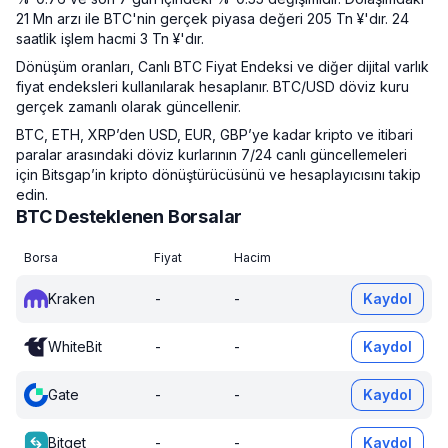
21 Mn arzı ile BTC'nin gerçek piyasa değeri 205 Tn ¥'dır. 24
saatlik işlem hacmi 3 Tn ¥'dır.
Dönüşüm oranları, Canlı BTC Fiyat Endeksi ve diğer dijital varlık
fiyat endeksleri kullanılarak hesaplanır. BTC/USD döviz kuru
gerçek zamanlı olarak güncellenir.
BTC, ETH, XRP’den USD, EUR, GBP’ye kadar kripto ve itibari
paralar arasındaki döviz kurlarının 7/24 canlı güncellemeleri
için Bitsgap’in kripto dönüştürücüsünü ve hesaplayıcısını takip
edin.
BTC Desteklenen Borsalar
Borsa
Fiyat
Hacim
Kraken
-
-
Kaydol
WhiteBit
-
-
Kaydol
Gate
-
-
Kaydol
Bitget
-
-
Kaydol