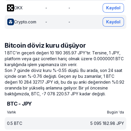
OKX
-
-
Kaydol
Crypto.com
-
-
Kaydol
Bitcoin döviz kuru düşüyor
1 BTC'in geçerli değeri 10 190 365.97 JPY'tır.
Tersine, 1 JPY,
platform veya gaz ücretleri hariç olmak üzere 0.0000001 BTC
karşılığında işlem yapmanıza izin verir.
Son 7 günde döviz kuru %-0.55 düştü.
Bu arada, son 24 saat
içinde oran %-0.76 değişti.
Geçen ay bu zamanlar, 1 BTC
değeri 10 284 327.17 JPY idi, bu da şu anki değerinden %0.92
oranında bir yükseliş anlamına geliyor.
Bir yıl öncesine
baktığımızda, BTC, -7 078 220.57 JPY kadar değişti.
BTC - JPY
Varlık
Bugün 'da
0.5
BTC
5 095 182.98
JPY