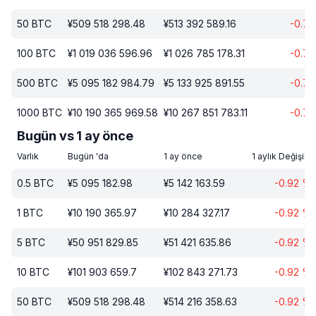
50
BTC
¥
509 518 298.48
¥
513 392 589.16
-0.76
100
BTC
¥
1 019 036 596.96
¥
1 026 785 178.31
-0.76
500
BTC
¥
5 095 182 984.79
¥
5 133 925 891.55
-0.76
1000
BTC
¥
10 190 365 969.58
¥
10 267 851 783.11
-0.76
Bugün vs 1 ay önce
Varlık
Bugün 'da
1 ay önce
1 aylık Değişim
0.5
BTC
¥
5 095 182.98
¥
5 142 163.59
-0.92
%
1
BTC
¥
10 190 365.97
¥
10 284 327.17
-0.92
%
5
BTC
¥
50 951 829.85
¥
51 421 635.86
-0.92
%
10
BTC
¥
101 903 659.7
¥
102 843 271.73
-0.92
%
50
BTC
¥
509 518 298.48
¥
514 216 358.63
-0.92
%