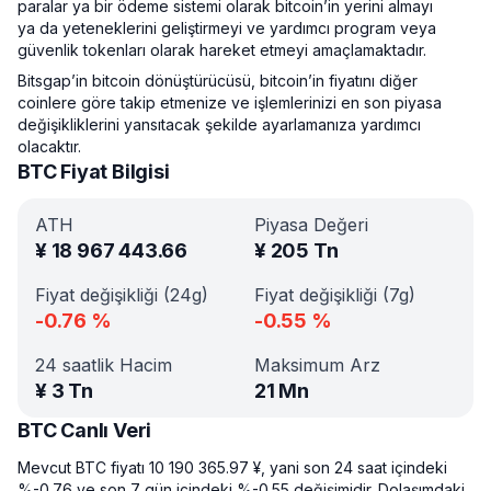
paralar ya bir ödeme sistemi olarak bitcoin’in yerini almayı
ya da yeteneklerini geliştirmeyi ve yardımcı program veya
güvenlik tokenları olarak hareket etmeyi amaçlamaktadır.
Bitsgap’in bitcoin dönüştürücüsü, bitcoin’in fiyatını diğer
coinlere göre takip etmenize ve işlemlerinizi en son piyasa
değişikliklerini yansıtacak şekilde ayarlamanıza yardımcı
olacaktır.
BTC Fiyat Bilgisi
ATH
Piyasa Değeri
¥
18 967 443.66
¥
205 Tn
Fiyat değişikliği (24g)
Fiyat değişikliği (7g)
-0.76
%
-0.55
%
24 saatlik Hacim
Maksimum Arz
¥
3 Tn
21 Mn
BTC Canlı Veri
Mevcut BTC fiyatı 10 190 365.97 ¥, yani son 24 saat içindeki
%-0.76 ve son 7 gün içindeki %-0.55 değişimidir. Dolaşımdaki