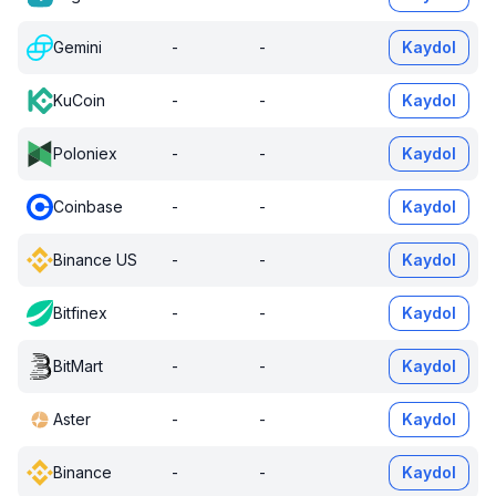
Gemini
-
-
Kaydol
KuCoin
-
-
Kaydol
Poloniex
-
-
Kaydol
Coinbase
-
-
Kaydol
Binance US
-
-
Kaydol
Bitfinex
-
-
Kaydol
BitMart
-
-
Kaydol
Aster
-
-
Kaydol
Binance
-
-
Kaydol