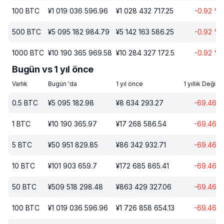
100
BTC
¥
1 019 036 596.96
¥
1 028 432 717.25
-0.92
%
500
BTC
¥
5 095 182 984.79
¥
5 142 163 586.25
-0.92
%
1000
BTC
¥
10 190 365 969.58
¥
10 284 327 172.5
-0.92
%
Bugün vs 1 yıl önce
Varlık
Bugün 'da
1 yıl önce
1 yıllık Değişi
0.5
BTC
¥
5 095 182.98
¥
8 634 293.27
-69.46
1
BTC
¥
10 190 365.97
¥
17 268 586.54
-69.46
5
BTC
¥
50 951 829.85
¥
86 342 932.71
-69.46
10
BTC
¥
101 903 659.7
¥
172 685 865.41
-69.46
50
BTC
¥
509 518 298.48
¥
863 429 327.06
-69.46
100
BTC
¥
1 019 036 596.96
¥
1 726 858 654.13
-69.46