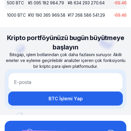
500
BTC
¥
5 095 182 984.79
¥
8 634 293 270.64
-69.46
1000
BTC
¥
10 190 365 969.58
¥
17 268 586 541.29
-69.46
Kripto portföyünüzü bugün büyütmeye
başlayın
Bitsgap, işlem botlarından çok daha fazlasını sunuyor. Akıllı
emirler ve eyleme geçirilebilir analizler içeren çok fonksiyonlu
bir kripto para işlem platformudur.
E-posta
BTC İşlemi Yap