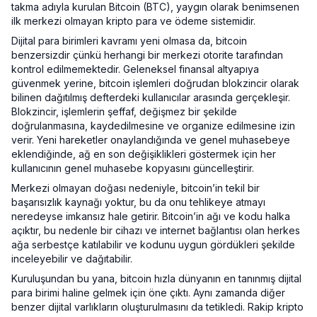
takma adıyla kurulan Bitcoin (BTC), yaygın olarak benimsenen
ilk merkezi olmayan kripto para ve ödeme sistemidir.
Dijital para birimleri kavramı yeni olmasa da, bitcoin
benzersizdir çünkü herhangi bir merkezi otorite tarafından
kontrol edilmemektedir. Geleneksel finansal altyapıya
güvenmek yerine, bitcoin işlemleri doğrudan blokzincir olarak
bilinen dağıtılmış defterdeki kullanıcılar arasında gerçekleşir.
Blokzincir, işlemlerin şeffaf, değişmez bir şekilde
doğrulanmasına, kaydedilmesine ve organize edilmesine izin
verir. Yeni hareketler onaylandığında ve genel muhasebeye
eklendiğinde, ağ en son değişiklikleri göstermek için her
kullanıcının genel muhasebe kopyasını güncelleştirir.
Merkezi olmayan doğası nedeniyle, bitcoin’in tekil bir
başarısızlık kaynağı yoktur, bu da onu tehlikeye atmayı
neredeyse imkansız hale getirir. Bitcoin’in ağı ve kodu halka
açıktır, bu nedenle bir cihazı ve internet bağlantısı olan herkes
ağa serbestçe katılabilir ve kodunu uygun gördükleri şekilde
inceleyebilir ve dağıtabilir.
Kuruluşundan bu yana, bitcoin hızla dünyanın en tanınmış dijital
para birimi haline gelmek için öne çıktı. Aynı zamanda diğer
benzer dijital varlıkların oluşturulmasını da tetikledi. Rakip kripto