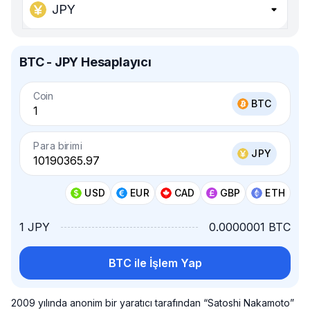
JPY
BTC - JPY Hesaplayıcı
Coin
BTC
Para birimi
JPY
USD
EUR
CAD
GBP
ETH
1 JPY
0.0000001 BTC
BTC ile İşlem Yap
2009 yılında anonim bir yaratıcı tarafından “Satoshi Nakamoto”