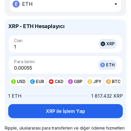
ETH
XRP - ETH Hesaplayıcı
Coin
XRP
Para birimi
ETH
USD
EUR
CAD
GBP
JPY
BTC
1 ETH
1 817.432 XRP
XRP ile İşlem Yap
Ripple, uluslararası para transferleri ve diğer ödeme hizmetleri