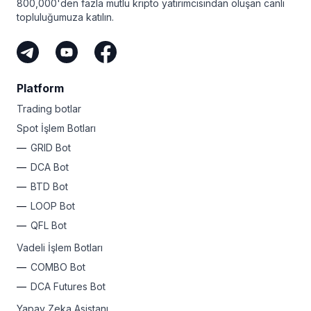
800,000'den fazla mutlu kripto yatırımcısından oluşan canlı
ölçüde değiştirebilir ve menkul kıymetler için yeni bir
topluluğumuza katılın.
kayıt kuralları çağı getirebilir.
Platform
Trading botlar
Spot İşlem Botları
GRID Bot
DCA Bot
BTD Bot
LOOP Bot
QFL Bot
Vadeli İşlem Botları
COMBO Bot
DCA Futures Bot
Yapay Zeka Asistanı