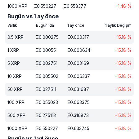
1000
XRP
Ξ
0.550227
Ξ
0.558377
-1.48
%
Bugün vs 1 ay önce
Varlık
Bugün 'da
1 ay önce
1 aylık Değişim
0.5
XRP
Ξ
0.000275
Ξ
0.000317
-15.18
%
1
XRP
Ξ
0.00055
Ξ
0.000634
-15.18
%
5
XRP
Ξ
0.002751
Ξ
0.003169
-15.18
%
10
XRP
Ξ
0.005502
Ξ
0.006337
-15.18
%
50
XRP
Ξ
0.027511
Ξ
0.031687
-15.18
%
100
XRP
Ξ
0.055023
Ξ
0.063375
-15.18
%
500
XRP
Ξ
0.275113
Ξ
0.316873
-15.18
%
1000
XRP
Ξ
0.550227
Ξ
0.633745
-15.18
%
Bugün vs 1 yıl önce