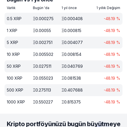
Varlık
Bugün 'da
1 yıl önce
1 yıllık Değişim
0.5
XRP
Ξ
0.000275
Ξ
0.000408
-48.19
%
1
XRP
Ξ
0.00055
Ξ
0.000815
-48.19
%
5
XRP
Ξ
0.002751
Ξ
0.004077
-48.19
%
10
XRP
Ξ
0.005502
Ξ
0.008154
-48.19
%
50
XRP
Ξ
0.027511
Ξ
0.040769
-48.19
%
100
XRP
Ξ
0.055023
Ξ
0.081538
-48.19
%
500
XRP
Ξ
0.275113
Ξ
0.407688
-48.19
%
1000
XRP
Ξ
0.550227
Ξ
0.815375
-48.19
%
Kripto portföyünüzü bugün büyütmeye