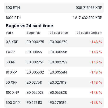
500
ETH
908 716.165
XRP
1000
ETH
1 817 432.329
XRP
Bugün vs 24 saat önce
Varlık
Bugün 'da
24 saat önce
24 saatlik Değişim
0.5
XRP
Ξ
0.000275
Ξ
0.000279
-1.48
%
1
XRP
Ξ
0.00055
Ξ
0.000558
-1.48
%
5
XRP
Ξ
0.002751
Ξ
0.002792
-1.48
%
10
XRP
Ξ
0.005502
Ξ
0.005584
-1.48
%
50
XRP
Ξ
0.027511
Ξ
0.027919
-1.48
%
100
XRP
Ξ
0.055023
Ξ
0.055838
-1.48
%
500
XRP
Ξ
0.275113
Ξ
0.279189
-1.48
%