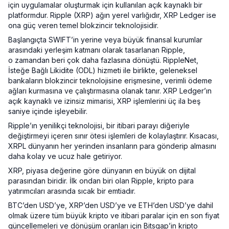
için uygulamalar oluşturmak için kullanılan açık kaynaklı bir
platformdur. Ripple (XRP) ağın yerel varlığıdır, XRP Ledger ise
ona güç veren temel blokzincir teknolojisidir.
Başlangıçta SWIFT’in yerine veya büyük finansal kurumlar
arasındaki yerleşim katmanı olarak tasarlanan Ripple,
o zamandan beri çok daha fazlasına dönüştü. RippleNet,
İsteğe Bağlı Likidite (ODL) hizmeti ile birlikte, geleneksel
bankaların blokzincir teknolojisine erişmesine, verimli ödeme
ağları kurmasına ve çalıştırmasına olanak tanır. XRP Ledger’ın
açık kaynaklı ve izinsiz mimarisi, XRP işlemlerini üç ila beş
saniye içinde işleyebilir.
Ripple’ın yenilikçi teknolojisi, bir itibari parayı diğeriyle
değiştirmeyi içeren sınır ötesi işlemleri de kolaylaştırır. Kısacası,
XRPL dünyanın her yerinden insanların para gönderip almasını
daha kolay ve ucuz hale getiriyor.
XRP, piyasa değerine göre dünyanın en büyük on dijital
parasından biridir. İlk ondan biri olan Ripple, kripto para
yatırımcıları arasında sıcak bir emtiadır.
BTC’den USD’ye, XRP’den USD’ye ve ETH’den USD’ye dahil
olmak üzere tüm büyük kripto ve itibari paralar için en son fiyat
güncellemeleri ve dönüşüm oranları için Bitsgap’in kripto