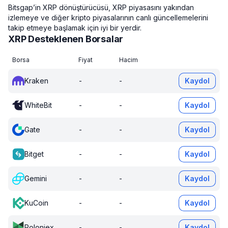
Bitsgap’in XRP dönüştürücüsü, XRP piyasasını yakından
izlemeye ve diğer kripto piyasalarının canlı güncellemelerini
takip etmeye başlamak için iyi bir yerdir.
XRP Desteklenen Borsalar
Borsa
Fiyat
Hacim
Kraken
-
-
Kaydol
WhiteBit
-
-
Kaydol
Gate
-
-
Kaydol
Bitget
-
-
Kaydol
Gemini
-
-
Kaydol
KuCoin
-
-
Kaydol
Poloniex
-
-
Kaydol