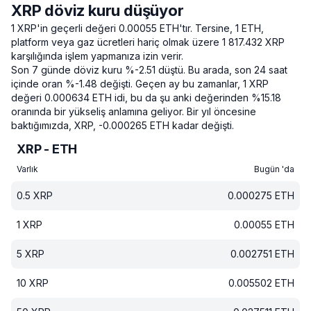
XRP döviz kuru düşüyor
1 XRP'in geçerli değeri 0.00055 ETH'tır.
Tersine, 1 ETH,
platform veya gaz ücretleri hariç olmak üzere 1 817.432 XRP
karşılığında işlem yapmanıza izin verir.
Son 7 günde döviz kuru %-2.51 düştü.
Bu arada, son 24 saat
içinde oran %-1.48 değişti.
Geçen ay bu zamanlar, 1 XRP
değeri 0.000634 ETH idi, bu da şu anki değerinden %15.18
oranında bir yükseliş anlamına geliyor.
Bir yıl öncesine
baktığımızda, XRP, -0.000265 ETH kadar değişti.
XRP - ETH
Varlık
Bugün 'da
0.5
XRP
0.000275
ETH
1
XRP
0.00055
ETH
5
XRP
0.002751
ETH
10
XRP
0.005502
ETH