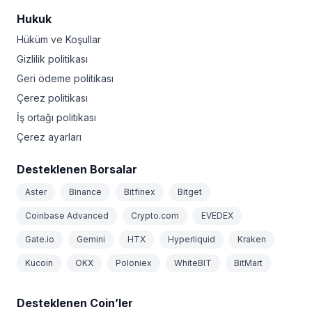
Hukuk
Hüküm ve Koşullar
Gizlilik politikası
Geri ödeme politikası
Çerez politikası
İş ortağı politikası
Çerez ayarları
Desteklenen Borsalar
Aster
Binance
Bitfinex
Bitget
Coinbase Advanced
Crypto.com
EVEDEX
Gate.io
Gemini
HTX
Hyperliquid
Kraken
Kucoin
OKX
Poloniex
WhiteBIT
BitMart
Desteklenen Coin’ler