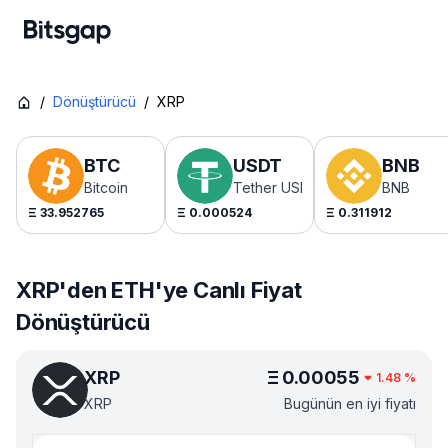
/
Dönüştürücü
/
XRP
BTC
USDT
BNB
Bitcoin
Tether USDt
BNB
Ξ
33.952765
Ξ
0.000524
Ξ
0.311912
XRP'den ETH'ye Canlı Fiyat
Dönüştürücü
XRP
Ξ
0.00055
1.48
%
XRP
Bugünün en iyi fiyatı