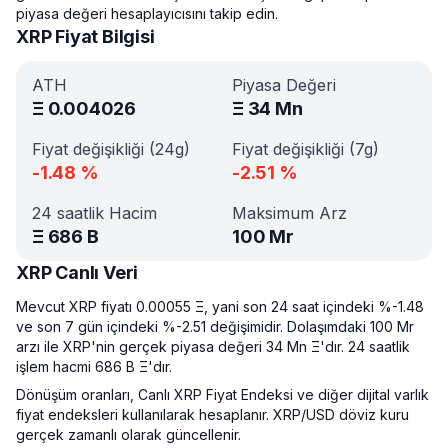
piyasa değeri hesaplayıcısını takip edin.
XRP Fiyat Bilgisi
ATH
Piyasa Değeri
Ξ
0.004026
Ξ
34 Mn
Fiyat değişikliği (24g)
Fiyat değişikliği (7g)
-1.48
%
-2.51
%
24 saatlik Hacim
Maksimum Arz
Ξ
686 B
100 Mr
XRP Canlı Veri
Mevcut XRP fiyatı 0.00055 Ξ, yani son 24 saat içindeki %-1.48
ve son 7 gün içindeki %-2.51 değişimidir. Dolaşımdaki 100 Mr
arzı ile XRP'nin gerçek piyasa değeri 34 Mn Ξ'dır. 24 saatlik
işlem hacmi 686 B Ξ'dır.
Dönüşüm oranları, Canlı XRP Fiyat Endeksi ve diğer dijital varlık
fiyat endeksleri kullanılarak hesaplanır. XRP/USD döviz kuru
gerçek zamanlı olarak güncellenir.