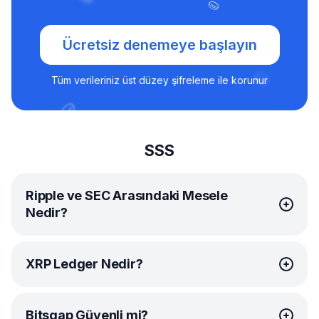
Ücretsiz denemeye başlayın
Tüm verileriniz üst düzey şifreleme ile korunur
SSS
Ripple ve SEC Arasındaki Mesele
Nedir?
XRP’nin arkasındaki şirket olan Ripple Labs, 2020'nin
XRP Ledger Nedir?
sonlarından bu yana ABD Menkul Kıymetler ve Borsa
Komisyonu (SEC) ile yasal bir savaş içinde. Söz konusu
olan XRP’nin bir menkul kıymet olup olmadığıdır.
2021 yılında piyasaya sürülen XRP Ledger (XRPL),
Bitsgap Güvenli mi?