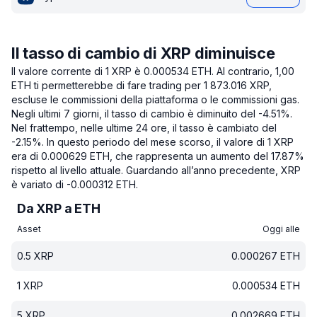
Il tasso di cambio di XRP diminuisce
Il valore corrente di 1 XRP è 0.000534 ETH.
Al contrario, 1,00
ETH ti permetterebbe di fare trading per 1 873.016 XRP,
escluse le commissioni della piattaforma o le commissioni gas.
Negli ultimi 7 giorni, il tasso di cambio è diminuito del -4.51%.
Nel frattempo, nelle ultime 24 ore, il tasso è cambiato del
-2.15%.
In questo periodo del mese scorso, il valore di 1 XRP
era di 0.000629 ETH, che rappresenta un aumento del 17.87%
rispetto al livello attuale.
Guardando all’anno precedente, XRP
è variato di -0.000312 ETH.
Da XRP a ETH
Asset
Oggi alle
0.5
XRP
0.000267
ETH
1
XRP
0.000534
ETH
5
XRP
0.002669
ETH