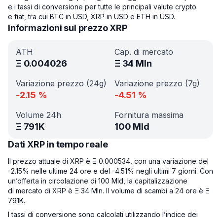
e i tassi di conversione per tutte le principali valute crypto
e fiat, tra cui BTC in USD, XRP in USD e ETH in USD.
Informazioni sul prezzo XRP
ATH
Cap. di mercato
Ξ
0.004026
Ξ
34 Mln
Variazione prezzo (24g)
Variazione prezzo (7g)
-2.15
%
-4.51
%
Volume 24h
Fornitura massima
Ξ
791K
100 Mld
Dati XRP in tempo reale
Il prezzo attuale di XRP è Ξ 0.000534, con una variazione del
-2.15% nelle ultime 24 ore e del -4.51% negli ultimi 7 giorni. Con
un’offerta in circolazione di 100 Mld, la capitalizzazione
di mercato di XRP è Ξ 34 Mln. Il volume di scambi a 24 ore è Ξ
791K.
I tassi di conversione sono calcolati utilizzando l’indice dei