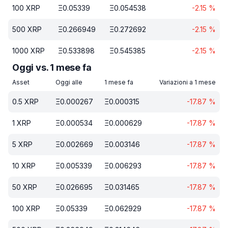
100
XRP
Ξ
0.05339
Ξ
0.054538
-2.15
%
500
XRP
Ξ
0.266949
Ξ
0.272692
-2.15
%
1000
XRP
Ξ
0.533898
Ξ
0.545385
-2.15
%
Oggi vs. 1 mese fa
Asset
Oggi alle
1 mese fa
Variazioni a 1 mese
0.5
XRP
Ξ
0.000267
Ξ
0.000315
-17.87
%
1
XRP
Ξ
0.000534
Ξ
0.000629
-17.87
%
5
XRP
Ξ
0.002669
Ξ
0.003146
-17.87
%
10
XRP
Ξ
0.005339
Ξ
0.006293
-17.87
%
50
XRP
Ξ
0.026695
Ξ
0.031465
-17.87
%
100
XRP
Ξ
0.05339
Ξ
0.062929
-17.87
%