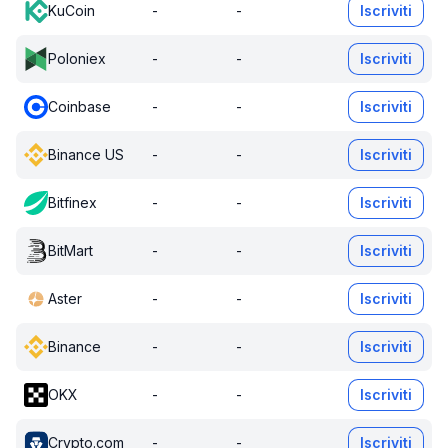
KuCoin
-
-
Iscriviti
Poloniex
-
-
Iscriviti
Coinbase
-
-
Iscriviti
Binance US
-
-
Iscriviti
Bitfinex
-
-
Iscriviti
BitMart
-
-
Iscriviti
Aster
-
-
Iscriviti
Binance
-
-
Iscriviti
OKX
-
-
Iscriviti
Crypto.com
-
-
Iscriviti