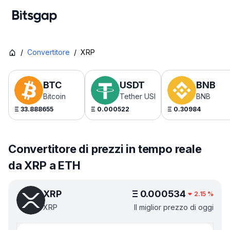
/
Convertitore
/
XRP
BTC
USDT
BNB
Bitcoin
Tether USDt
BNB
Ξ
33.888655
Ξ
0.000522
Ξ
0.30984
Convertitore di prezzi in tempo reale
da XRP a ETH
XRP
Ξ
0.000534
2.15
%
XRP
Il miglior prezzo di oggi