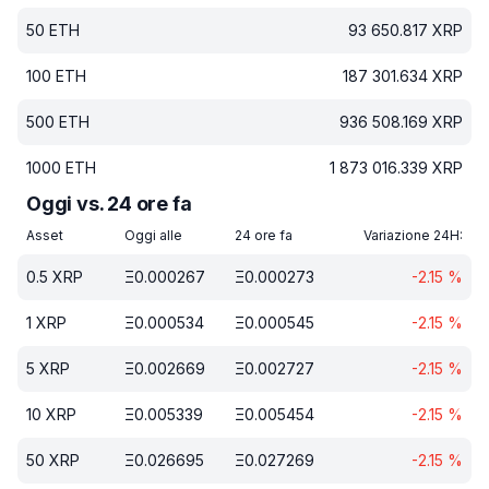
50
ETH
93 650.817
XRP
100
ETH
187 301.634
XRP
500
ETH
936 508.169
XRP
1000
ETH
1 873 016.339
XRP
Oggi vs. 24 ore fa
Asset
Oggi alle
24 ore fa
Variazione 24H:
0.5
XRP
Ξ
0.000267
Ξ
0.000273
-2.15
%
1
XRP
Ξ
0.000534
Ξ
0.000545
-2.15
%
5
XRP
Ξ
0.002669
Ξ
0.002727
-2.15
%
10
XRP
Ξ
0.005339
Ξ
0.005454
-2.15
%
50
XRP
Ξ
0.026695
Ξ
0.027269
-2.15
%