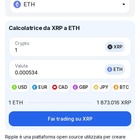
ETH
Calcolatrice da XRP a ETH
Crypto
XRP
Valuta
ETH
USD
EUR
CAD
GBP
JPY
BTC
1 ETH
1 873.016 XRP
Fai trading su XRP
Ripple è una piattaforma open source utilizzata per creare