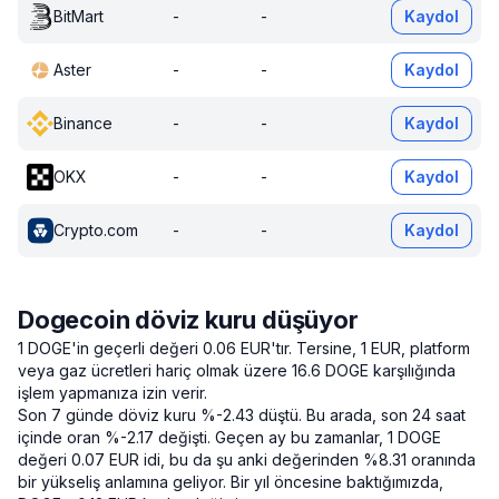
BitMart
-
-
Kaydol
Aster
-
-
Kaydol
Binance
-
-
Kaydol
OKX
-
-
Kaydol
Crypto.com
-
-
Kaydol
Dogecoin döviz kuru düşüyor
1 DOGE'in geçerli değeri 0.06 EUR'tır.
Tersine, 1 EUR, platform
veya gaz ücretleri hariç olmak üzere 16.6 DOGE karşılığında
işlem yapmanıza izin verir.
Son 7 günde döviz kuru %-2.43 düştü.
Bu arada, son 24 saat
içinde oran %-2.17 değişti.
Geçen ay bu zamanlar, 1 DOGE
değeri 0.07 EUR idi, bu da şu anki değerinden %8.31 oranında
bir yükseliş anlamına geliyor.
Bir yıl öncesine baktığımızda,