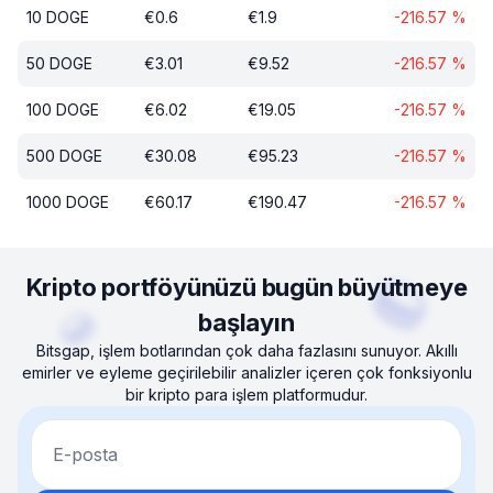
10
DOGE
€
0.6
€
1.9
-216.57
%
50
DOGE
€
3.01
€
9.52
-216.57
%
100
DOGE
€
6.02
€
19.05
-216.57
%
500
DOGE
€
30.08
€
95.23
-216.57
%
1000
DOGE
€
60.17
€
190.47
-216.57
%
Kripto portföyünüzü bugün büyütmeye
başlayın
Bitsgap, işlem botlarından çok daha fazlasını sunuyor. Akıllı
emirler ve eyleme geçirilebilir analizler içeren çok fonksiyonlu
bir kripto para işlem platformudur.
E-posta