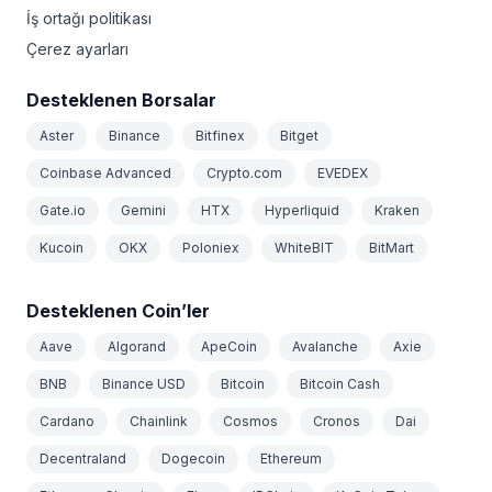
İş ortağı politikası
Çerez ayarları
Desteklenen Borsalar
Aster
Binance
Bitfinex
Bitget
Coinbase Advanced
Crypto.com
EVEDEX
Gate.io
Gemini
HTX
Hyperliquid
Kraken
Kucoin
OKX
Poloniex
WhiteBIT
BitMart
Desteklenen Coin’ler
Aave
Algorand
ApeCoin
Avalanche
Axie
BNB
Binance USD
Bitcoin
Bitcoin Cash
Cardano
Chainlink
Cosmos
Cronos
Dai
Decentraland
Dogecoin
Ethereum