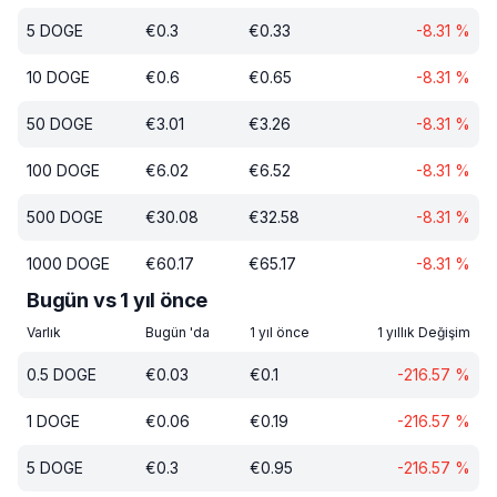
5
DOGE
€
0.3
€
0.33
-8.31
%
10
DOGE
€
0.6
€
0.65
-8.31
%
50
DOGE
€
3.01
€
3.26
-8.31
%
100
DOGE
€
6.02
€
6.52
-8.31
%
500
DOGE
€
30.08
€
32.58
-8.31
%
1000
DOGE
€
60.17
€
65.17
-8.31
%
Bugün vs 1 yıl önce
Varlık
Bugün 'da
1 yıl önce
1 yıllık Değişim
0.5
DOGE
€
0.03
€
0.1
-216.57
%
1
DOGE
€
0.06
€
0.19
-216.57
%
5
DOGE
€
0.3
€
0.95
-216.57
%