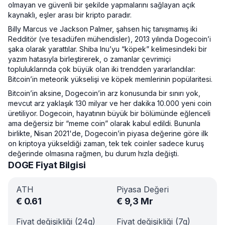
olmayan ve güvenli bir şekilde yapmalarını sağlayan açık
kaynaklı, eşler arası bir kripto paradır.
Billy Marcus ve Jackson Palmer, şahsen hiç tanışmamış iki
Redditör (ve tesadüfen mühendisler), 2013 yılında Dogecoin’i
şaka olarak yarattılar. Shiba Inu’yu “köpek” kelimesindeki bir
yazım hatasıyla birleştirerek, o zamanlar çevrimiçi
topluluklarında çok büyük olan iki trendden yararlandılar:
Bitcoin’in meteorik yükselişi ve köpek memlerinin popülaritesi.
Bitcoin’in aksine, Dogecoin’in arz konusunda bir sınırı yok,
mevcut arz yaklaşık 130 milyar ve her dakika 10.000 yeni coin
üretiliyor. Dogecoin, hayatının büyük bir bölümünde eğlenceli
ama değersiz bir “meme coin” olarak kabul edildi. Bununla
birlikte, Nisan 2021'de, Dogecoin’in piyasa değerine göre ilk
on kriptoya yükseldiği zaman, tek tek coinler sadece kuruş
değerinde olmasına rağmen, bu durum hızla değişti.
DOGE Fiyat Bilgisi
ATH
Piyasa Değeri
€
0.61
€
9,3 Mr
Fiyat değişikliği (24g)
Fiyat değişikliği (7g)