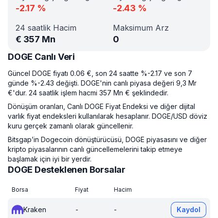
-2.17
%
-2.43
%
24 saatlik Hacim
Maksimum Arz
€
357 Mn
0
DOGE Canlı Veri
Güncel DOGE fiyatı 0.06 €, son 24 saatte %-2.17 ve son 7
günde %-2.43 değişti. DOGE'nin canlı piyasa değeri 9,3 Mr
€'dur. 24 saatlik işlem hacmi 357 Mn € şeklindedir.
Dönüşüm oranları, Canlı DOGE Fiyat Endeksi ve diğer dijital
varlık fiyat endeksleri kullanılarak hesaplanır. DOGE/USD döviz
kuru gerçek zamanlı olarak güncellenir.
Bitsgap’in Dogecoin dönüştürücüsü, DOGE piyasasını ve diğer
kripto piyasalarının canlı güncellemelerini takip etmeye
başlamak için iyi bir yerdir.
DOGE Desteklenen Borsalar
Borsa
Fiyat
Hacim
Kraken
-
-
Kaydol