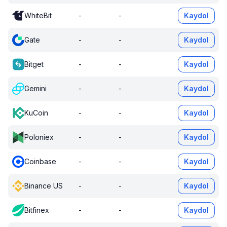
WhiteBit
-
-
Kaydol
Gate
-
-
Kaydol
Bitget
-
-
Kaydol
Gemini
-
-
Kaydol
KuCoin
-
-
Kaydol
Poloniex
-
-
Kaydol
Coinbase
-
-
Kaydol
Binance US
-
-
Kaydol
Bitfinex
-
-
Kaydol