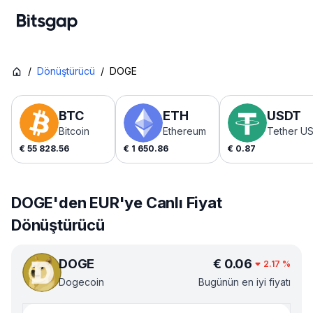
/
Dönüştürücü
/
DOGE
BTC
ETH
USDT
Bitcoin
Ethereum
Tether U
€
55 828.56
€
1 650.86
€
0.87
DOGE'den EUR'ye Canlı Fiyat
Dönüştürücü
DOGE
€
0.06
2.17
%
Dogecoin
Bugünün en iyi fiyatı