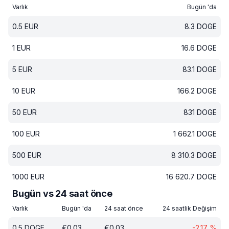
Varlık
Bugün 'da
0.5
EUR
8.3
DOGE
1
EUR
16.6
DOGE
5
EUR
83.1
DOGE
10
EUR
166.2
DOGE
50
EUR
831
DOGE
100
EUR
1 662.1
DOGE
500
EUR
8 310.3
DOGE
1000
EUR
16 620.7
DOGE
Bugün vs 24 saat önce
Varlık
Bugün 'da
24 saat önce
24 saatlik Değişim
0.5
DOGE
€
0.03
€
0.03
-2.17
%