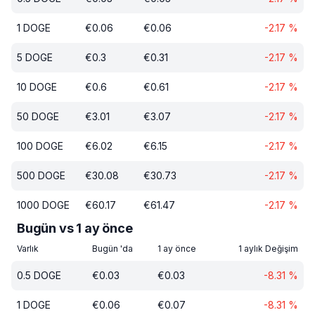
1
DOGE
€
0.06
€
0.06
-2.17
%
5
DOGE
€
0.3
€
0.31
-2.17
%
10
DOGE
€
0.6
€
0.61
-2.17
%
50
DOGE
€
3.01
€
3.07
-2.17
%
100
DOGE
€
6.02
€
6.15
-2.17
%
500
DOGE
€
30.08
€
30.73
-2.17
%
1000
DOGE
€
60.17
€
61.47
-2.17
%
Bugün vs 1 ay önce
Varlık
Bugün 'da
1 ay önce
1 aylık Değişim
0.5
DOGE
€
0.03
€
0.03
-8.31
%
1
DOGE
€
0.06
€
0.07
-8.31
%