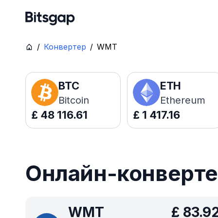
/
Конвертер
/
WMT
BTC
ETH
Bitcoin
Ethereum
£
48 116.61
£
1 417.16
Онлайн-конверте
WMT
£
83.9