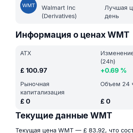
Walmart Inc
Лучшая ц
(Derivatives)
день
Информация о ценах WMT
АТХ
Изменени
(24h)
£
100.97
+
0.69
%
Рыночная
Объем 24 
капитализация
£
0
£
0
Текущие данные WMT
Текущая цена WMT — £ 83.92, что сос