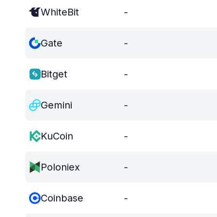
WhiteBit
-
Gate
-
Bitget
-
Gemini
-
KuCoin
-
Poloniex
-
Coinbase
-