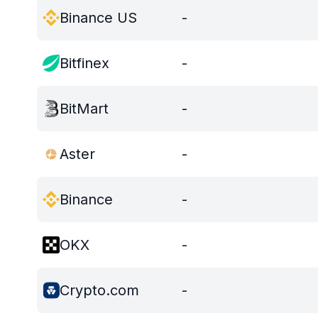
Binance US
-
Bitfinex
-
BitMart
-
Aster
-
Binance
-
OKX
-
Crypto.com
-