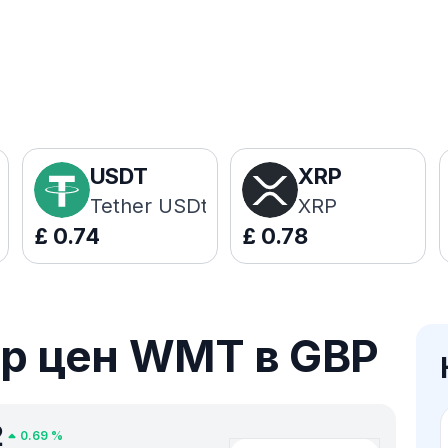
USDT
XRP
Tether USDt
XRP
£
0.74
£
0.78
р цен WMT в GBP
2
0.69
%