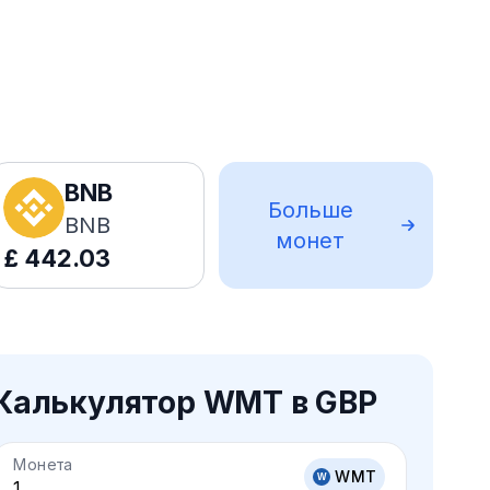
BNB
Больше
BNB
монет
£
442.03
Калькулятор WMT в GBP
Монета
WMT