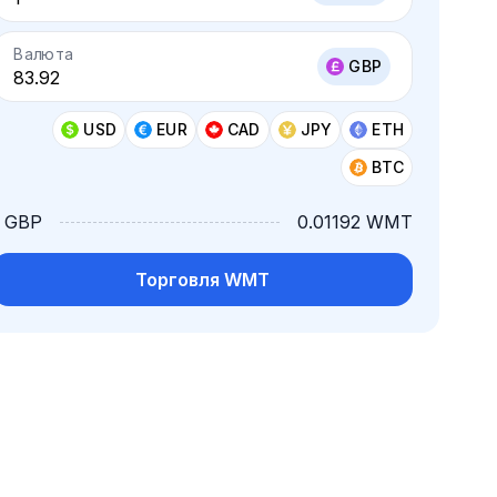
Валюта
GBP
USD
EUR
CAD
JPY
ETH
BTC
1 GBP
0.01192 WMT
Торговля WMT