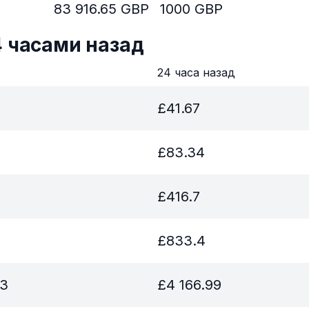
83 916.65
GBP
1000
GBP
4 часами назад
в
24 часа назад
£
41.67
£
83.34
£
416.7
£
833.4
83
£
4 166.99