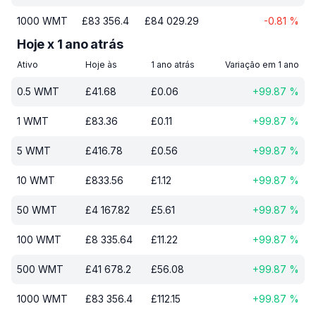
1000
WMT
£
83 356.4
£
84 029.29
-0.81
%
Hoje x 1 ano atrás
Ativo
Hoje às
1 ano atrás
Variação em 1 ano
0.5
WMT
£
41.68
£
0.06
+
99.87
%
1
WMT
£
83.36
£
0.11
+
99.87
%
5
WMT
£
416.78
£
0.56
+
99.87
%
10
WMT
£
833.56
£
1.12
+
99.87
%
50
WMT
£
4 167.82
£
5.61
+
99.87
%
100
WMT
£
8 335.64
£
11.22
+
99.87
%
500
WMT
£
41 678.2
£
56.08
+
99.87
%
1000
WMT
£
83 356.4
£
112.15
+
99.87
%