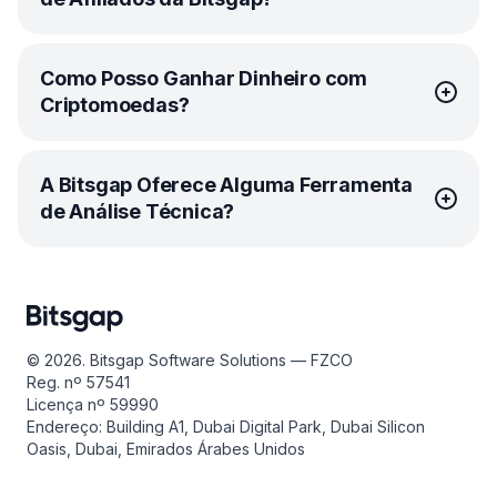
O
programa de afiliados
da Bitsgap é o seu ingresso
Como Posso Ganhar Dinheiro com
para ter um lucro extra em criptomoedas. É simples.
Criptomoedas?
Compartilhe seu link de afiliado exclusivo e receba 30%
sempre que alguém se cadastrar e se tornar um cliente
pagante da Bitsgap. Quanto mais pessoas indicar, mais
Qualquer pessoa pode ganhar dinheiro com
você ganha.
A Bitsgap Oferece Alguma Ferramenta
criptomoedas com o conhecimento e as ferramentas
de Análise Técnica?
Para começar, uma comissão de 30% é uma das
certas.
comissões para afiliados mais generosas que existem
Aqui estão algumas sugestões para lucrar com
por aí, o que supera os típicos 15-20% de outros
criptomoedas.
programas. Quanto mais indicações atrair, mais você
Claro! Na verdade, a Bitsgap forjou uma aliança imbatível
ganha a cada mês!
com o TradingView, para que você possa ter todas as
Especule! A volatilidade das criptomoedas significa um
ferramentas tecnológicas ao seu alcance. Essa parceria
grande potencial de ganhos. A negociação de curto
Também organizamos competições mensais de afiliados
estratégica combina a automação da negociação
prazo permite que você aproveite as oscilações de
onde você pode ganhar prêmios em dinheiro de bônus.
© 2026. Bitsgap Software Solutions — FZCO
inteligente de criptomoedas da Bitsgap com a análise
preço para obter lucro e compre/venda antes que o
Cada nova indicação aumenta a premiação, e os 25
Reg. nº 57541
gráfica e os
gráficos líderes do setor do TradingView
. O
mercado mude. Com prática, você pode dominar a
melhores afiliados compartilham os ganhos. É isso que
Licença nº 59990
resultado? Uma experiência de negociação perfeita que
negociação diária de criptomoedas
e obter retornos
chamamos de motivação extra, não acha?
Endereço: Building A1, Dubai Digital Park, Dubai Silicon
oferece tudo o que você precisa para negociar ativos
decentes em horas ou dias. A Bitsgap conecta você a
Oasis, Dubai, Emirados Árabes Unidos
Você nem precisa negociar para ganhar na Bitsgap.
digitais com velocidade, precisão e confiança.
17 exchanges
, para que você possa encontrar
Desde que você tenha um público e compartilhe seu
oportunidades empolgantes de negociação em
Ao clicar na guia [Negociação] no terminal, você
link exclusivo, você pode ganhar dinheiro como afiliado