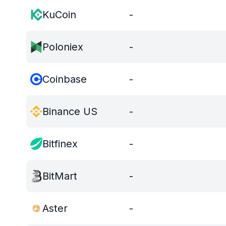
KuCoin
-
Poloniex
-
Coinbase
-
Binance US
-
Bitfinex
-
BitMart
-
Aster
-