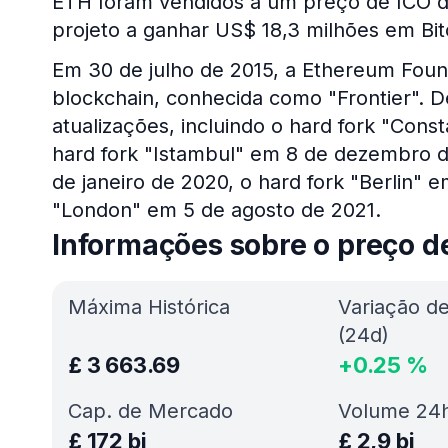
ETH foram vendidos a um preço de ICO d
projeto a ganhar US$ 18,3 milhões em Bit
Em 30 de julho de 2015, a Ethereum Foun
blockchain, conhecida como "Frontier". D
atualizações, incluindo o hard fork "Cons
hard fork "Istambul" em 8 de dezembro de
de janeiro de 2020, o hard fork "Berlin" e
"London" em 5 de agosto de 2021.
Informações sobre o preço d
Máxima Histórica
Variação d
(24d)
£
3 663.69
+
0.25
%
Cap. de Mercado
Volume 24
£
172 bi
£
2,9 bi