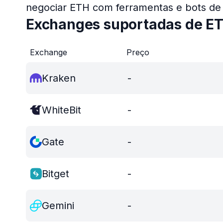
negociar ETH com ferramentas e bots de 
Exchanges suportadas de E
Exchange
Preço
Kraken
-
WhiteBit
-
Gate
-
Bitget
-
Gemini
-