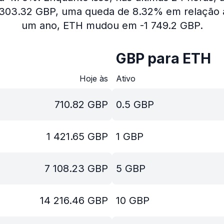
1 303.32 GBP, uma queda de 8.32% em relação a
um ano, ETH mudou em -1 749.2 GBP.
GBP para ETH
Hoje às
Ativo
710.82
GBP
0.5
GBP
1 421.65
GBP
1
GBP
7 108.23
GBP
5
GBP
14 216.46
GBP
10
GBP