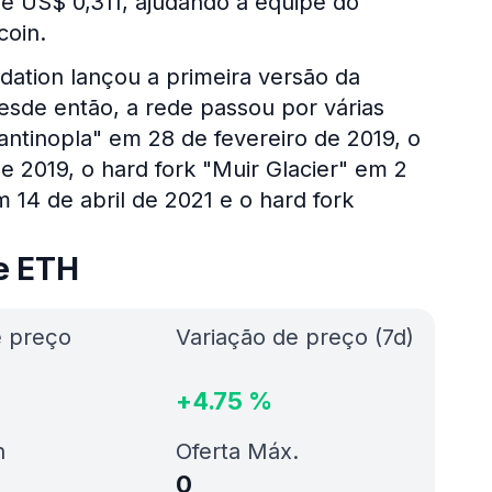
e US$ 0,311, ajudando a equipe do
coin.
dation lançou a primeira versão da
esde então, a rede passou por várias
tantinopla" em 28 de fevereiro de 2019, o
 2019, o hard fork "Muir Glacier" em 2
m 14 de abril de 2021 e o hard fork
e ETH
e preço
Variação de preço (7d)
+
4.75
%
h
Oferta Máx.
0