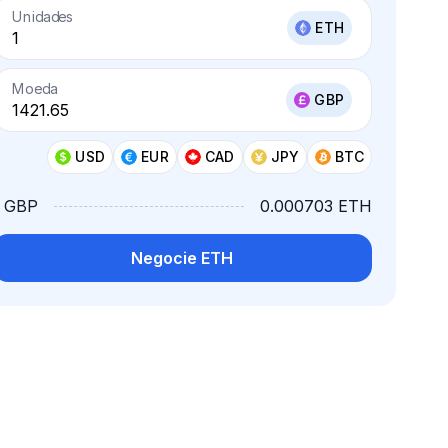
Unidades
ETH
Moeda
GBP
USD
EUR
CAD
JPY
BTC
1 GBP
0.000703 ETH
Negocie ETH