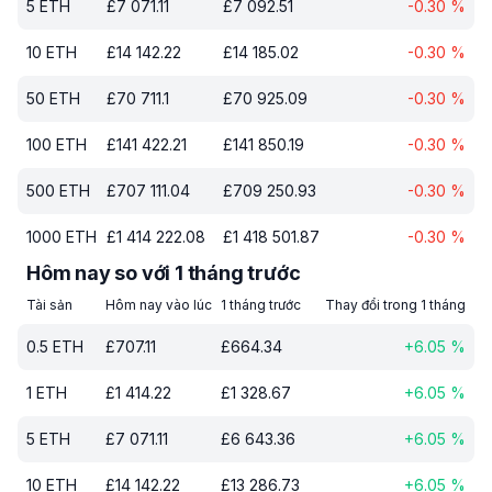
5
ETH
£
7 071.11
£
7 092.51
-0.30
%
10
ETH
£
14 142.22
£
14 185.02
-0.30
%
50
ETH
£
70 711.1
£
70 925.09
-0.30
%
100
ETH
£
141 422.21
£
141 850.19
-0.30
%
500
ETH
£
707 111.04
£
709 250.93
-0.30
%
1000
ETH
£
1 414 222.08
£
1 418 501.87
-0.30
%
Hôm nay so với 1 tháng trước
Tài sản
Hôm nay vào lúc
1 tháng trước
Thay đổi trong 1 tháng
0.5
ETH
£
707.11
£
664.34
+
6.05
%
1
ETH
£
1 414.22
£
1 328.67
+
6.05
%
5
ETH
£
7 071.11
£
6 643.36
+
6.05
%
10
ETH
£
14 142.22
£
13 286.73
+
6.05
%