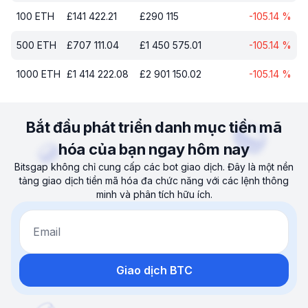
100
ETH
£
141 422.21
£
290 115
-105.14
%
500
ETH
£
707 111.04
£
1 450 575.01
-105.14
%
1000
ETH
£
1 414 222.08
£
2 901 150.02
-105.14
%
Bắt đầu phát triển danh mục tiền mã
hóa của bạn ngay hôm nay
Bitsgap không chỉ cung cấp các bot giao dịch. Đây là một nền
tảng giao dịch tiền mã hóa đa chức năng với các lệnh thông
minh và phân tích hữu ích.
Email
Giao dịch BTC