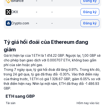
Binance
-
-
Đăng ký
OKX
-
-
Đăng ký
Crypto.com
-
-
Đăng ký
Tỷ giá hối đoái của Ethereum đang
giảm
Giá trị hiện tại của 1 ETH là 1 414.22 GBP.
Ngược lại, 1,00 GBP sẽ
cho phép bạn giao dịch với 0.000707 ETH, không bao gồm
phí của sàn hoặc phí gas.
Trong 7 ngày qua, tỷ giá hối đoái đã tăng 0.91%.
Trong khi đó,
trong 24 giờ qua, tỷ giá đã thay đổi -0.30%.
Vào thời điểm này
của tháng trước, 1 ETH có giá 1 328.67 GBP, giảm 6.05% so với
thời điểm hiện nay.
Nhìn lại một năm, ETH đã thay đổi -1 486.93
GBP.
ETH sang GBP
Tài sản
Hôm nay vào lúc