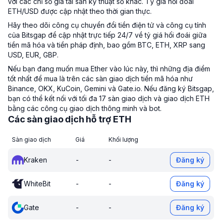
với các chỉ số giá tài sản kỹ thuật số khác. Tỷ giá hối đoái
ETH/USD được cập nhật theo thời gian thực.
Hãy theo dõi công cụ chuyển đổi tiền điện tử và công cụ tính
của Bitsgap để cập nhật trực tiếp 24/7 về tỷ giá hối đoái giữa
tiền mã hóa và tiền pháp định, bao gồm BTC, ETH, XRP sang
USD, EUR, GBP.
Nếu bạn đang muốn mua Ether vào lúc này, thì những địa điểm
tốt nhất để mua là trên các sàn giao dịch tiền mã hóa như
Binance, OKX, KuCoin, Gemini và Gate.io. Nếu đăng ký Bitsgap,
bạn có thể kết nối với tối đa 17 sàn giao dịch và giao dịch ETH
bằng các công cụ giao dịch thông minh và bot.
Các sàn giao dịch hỗ trợ ETH
Sàn giao dịch
Giá
Khối lượng
Kraken
-
-
Đăng ký
WhiteBit
-
-
Đăng ký
Gate
-
-
Đăng ký