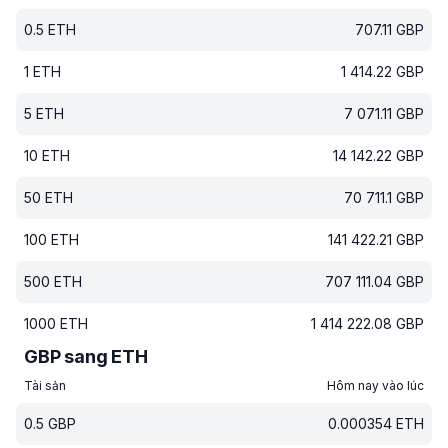
0.5
ETH
707.11
GBP
1
ETH
1 414.22
GBP
5
ETH
7 071.11
GBP
10
ETH
14 142.22
GBP
50
ETH
70 711.1
GBP
100
ETH
141 422.21
GBP
500
ETH
707 111.04
GBP
1000
ETH
1 414 222.08
GBP
GBP sang ETH
Tài sản
Hôm nay vào lúc
0.5
GBP
0.000354
ETH