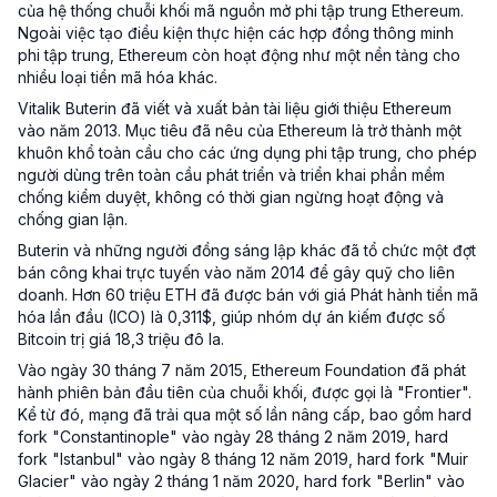
của hệ thống chuỗi khối mã nguồn mở phi tập trung Ethereum.
Ngoài việc tạo điều kiện thực hiện các hợp đồng thông minh
phi tập trung, Ethereum còn hoạt động như một nền tảng cho
nhiều loại tiền mã hóa khác.
Vitalik Buterin đã viết và xuất bản tài liệu giới thiệu Ethereum
vào năm 2013. Mục tiêu đã nêu của Ethereum là trở thành một
khuôn khổ toàn cầu cho các ứng dụng phi tập trung, cho phép
người dùng trên toàn cầu phát triển và triển khai phần mềm
chống kiểm duyệt, không có thời gian ngừng hoạt động và
chống gian lận.
Buterin và những người đồng sáng lập khác đã tổ chức một đợt
bán công khai trực tuyến vào năm 2014 để gây quỹ cho liên
doanh. Hơn 60 triệu ETH đã được bán với giá Phát hành tiền mã
hóa lần đầu (ICO) là 0,311$, giúp nhóm dự án kiếm được số
Bitcoin trị giá 18,3 triệu đô la.
Vào ngày 30 tháng 7 năm 2015, Ethereum Foundation đã phát
hành phiên bản đầu tiên của chuỗi khối, được gọi là "Frontier".
Kể từ đó, mạng đã trải qua một số lần nâng cấp, bao gồm hard
fork "Constantinople" vào ngày 28 tháng 2 năm 2019, hard
fork "Istanbul" vào ngày 8 tháng 12 năm 2019, hard fork "Muir
Glacier" vào ngày 2 tháng 1 năm 2020, hard fork "Berlin" vào