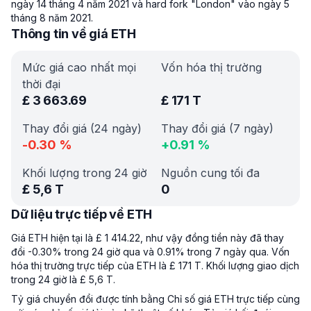
ngày 14 tháng 4 năm 2021 và hard fork "London" vào ngày 5
tháng 8 năm 2021.
Thông tin về giá ETH
Mức giá cao nhất mọi
Vốn hóa thị trường
thời đại
£
3 663.69
£
171 T
Thay đổi giá (24 ngày)
Thay đổi giá (7 ngày)
-0.30
%
+
0.91
%
Khối lượng trong 24 giờ
Nguồn cung tối đa
£
5,6 T
0
Dữ liệu trực tiếp về ETH
Giá ETH hiện tại là £ 1 414.22, như vậy đồng tiền này đã thay
đổi -0.30% trong 24 giờ qua và 0.91% trong 7 ngày qua. Vốn
hóa thị trường trực tiếp của ETH là £ 171 T. Khối lượng giao dịch
trong 24 giờ là £ 5,6 T.
Tỷ giá chuyển đổi được tính bằng Chỉ số giá ETH trực tiếp cùng