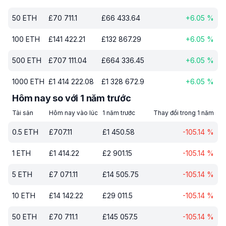
50
ETH
£
70 711.1
£
66 433.64
+
6.05
%
100
ETH
£
141 422.21
£
132 867.29
+
6.05
%
500
ETH
£
707 111.04
£
664 336.45
+
6.05
%
1000
ETH
£
1 414 222.08
£
1 328 672.9
+
6.05
%
Hôm nay so với 1 năm trước
Tài sản
Hôm nay vào lúc
1 năm trước
Thay đổi trong 1 năm
0.5
ETH
£
707.11
£
1 450.58
-105.14
%
1
ETH
£
1 414.22
£
2 901.15
-105.14
%
5
ETH
£
7 071.11
£
14 505.75
-105.14
%
10
ETH
£
14 142.22
£
29 011.5
-105.14
%
50
ETH
£
70 711.1
£
145 057.5
-105.14
%