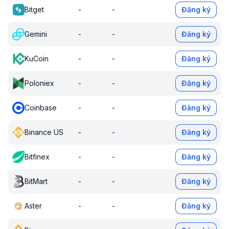
Bitget
-
-
Đăng ký
Gemini
-
-
Đăng ký
KuCoin
-
-
Đăng ký
Poloniex
-
-
Đăng ký
Coinbase
-
-
Đăng ký
Binance US
-
-
Đăng ký
Bitfinex
-
-
Đăng ký
BitMart
-
-
Đăng ký
Aster
-
-
Đăng ký