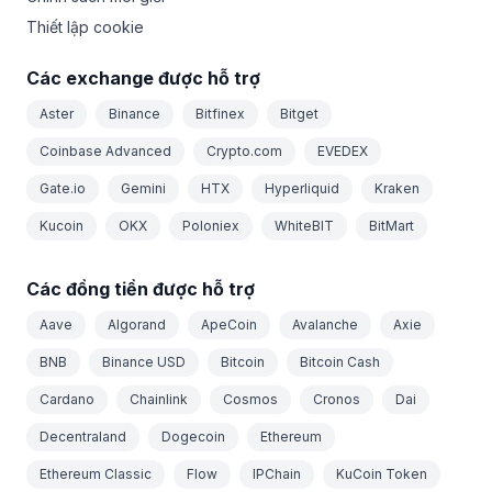
Thiết lập cookie
Các exchange được hỗ trợ
Aster
Binance
Bitfinex
Bitget
Coinbase Advanced
Crypto.com
EVEDEX
Gate.io
Gemini
HTX
Hyperliquid
Kraken
Kucoin
OKX
Poloniex
WhiteBIT
BitMart
Các đồng tiền được hỗ trợ
Aave
Algorand
ApeCoin
Avalanche
Axie
BNB
Binance USD
Bitcoin
Bitcoin Cash
Cardano
Chainlink
Cosmos
Cronos
Dai
Decentraland
Dogecoin
Ethereum
Ethereum Classic
Flow
IPChain
KuCoin Token