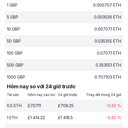
1
GBP
0.000707
ETH
5
GBP
0.003536
ETH
10
GBP
0.007071
ETH
50
GBP
0.035355
ETH
100
GBP
0.07071
ETH
500
GBP
0.353551
ETH
1000
GBP
0.707103
ETH
Hôm nay so với 24 giờ trước
Tài sản
Hôm nay vào lúc
24 giờ trước
Thay đổi trong 24 giờ
0.5
ETH
£
707.11
£
709.25
-0.30
%
1
ETH
£
1 414.22
£
1 418.5
-0.30
%