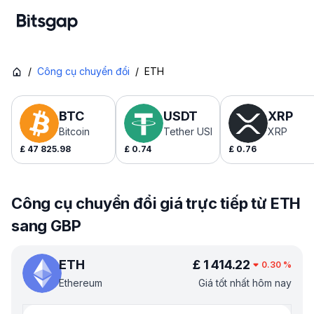
/
Công cụ chuyển đổi
/
ETH
BTC
USDT
XRP
Bitcoin
Tether USDt
XRP
£
47 825.98
£
0.74
£
0.76
Công cụ chuyển đổi giá trực tiếp từ ETH
sang GBP
ETH
£
1 414.22
0.30
%
Ethereum
Giá tốt nhất hôm nay