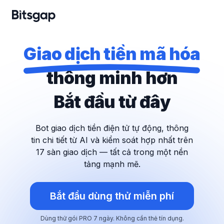
Giao dịch tiền mã hóa
thông minh hơn
Bắt đầu từ đây
Bot giao dịch tiền điện tử tự động, thông
tin chi tiết từ AI và kiểm soát hợp nhất trên
17 sàn giao dịch — tất cả trong một nền
tảng mạnh mẽ.
Bắt đầu dùng thử miễn phí
Dùng thử gói PRO 7 ngày.
Không cần thẻ tín dụng.