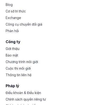
Blog
Cơ sở tri thức
Exchange
Công cụ chuyển đổi giá
Phản hồi
Công ty
Giới thiệu
Bảo mật
Chương trình môi giới
Cuộc thi môi giới
Thông tin liên hệ
Pháp lý
Điều khoản & Điều kiện
Chính sách quyền riêng tư