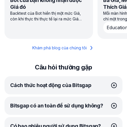
Bot của bạn không nhận được
Ba Giá, M
Giá đó
Thích Giá
Backtest của Bot hiển thị một mức Giá,
Giá Cuối
Mỗi màn hình
còn khi thực thi thực tế lại ra mức Giá
chỉ một tron
khác. Đây là những yếu tố nằm giữa hai
Cách tính gi
Education
mức Giá đó, lý do tại sao thanh khoản và
cùng trên Bi
kích thước Lệnh quyết định khoảng cách
và Hyperliqu
này, và cách để Stop việc nó âm thầm
râu trên biể
làm hao hụt lợi thế chiến lược.
bạn, và cách
Khám phá blog của chúng tôi
trước khi
Câu hỏi thường gặp
Cách thức hoạt động của Bitsgap
Bitsgap cung cấp tích hợp liền mạch với 17 sàn giao dịch
Bitsgap có an toàn để sử dụng không?
tiền điện tử thông qua kết nối API an toàn, cho phép bạn
quản lý và giao dịch tài sản kỹ thuật số của mình trên
nhiều nền tảng khác nhau chỉ bằng một giao diện duy
Có, Bitsgap an toàn khi sử dụng. Kể từ khi ra mắt vào
nhất. Nền tảng này có một bộ công cụ giao dịch tiền điện
Có bao nhiêu người sử dụng Bitsgap?