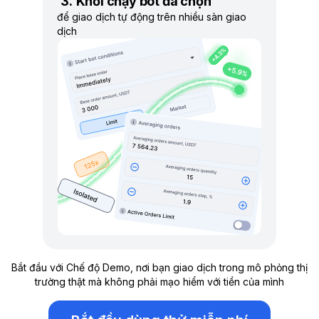
Khởi chạy bot đã chọn
để giao dịch tự động trên nhiều sàn giao
dịch
Bắt đầu với Chế độ Demo, nơi bạn giao dịch trong mô phỏng thị
trường thật mà không phải mạo hiểm với tiền của mình