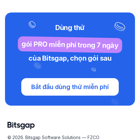
Dùng thử
gói PRO miễn phí trong 7 ngày
của Bitsgap, chọn gói sau
Bắt đầu dùng thử miễn phí
© 2026. Bitsgap Software Solutions — FZCO