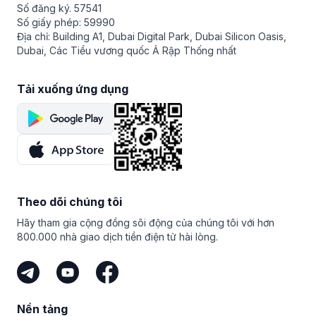
Số đăng ký. 57541
Số giấy phép: 59990
Địa chỉ: Building A1, Dubai Digital Park, Dubai Silicon Oasis,
Dubai, Các Tiểu vương quốc Ả Rập Thống nhất
Tải xuống ứng dụng
Theo dõi chúng tôi
Hãy tham gia cộng đồng sôi động của chúng tôi với hơn
800.000 nhà giao dịch tiền điện tử hài lòng.
Nền tảng