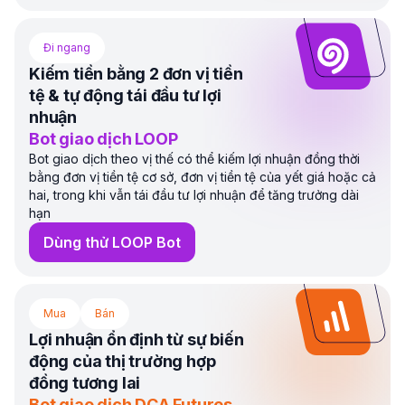
Đi ngang
Kiếm tiền bằng 2 đơn vị tiền
tệ & tự động tái đầu tư lợi
nhuận
Bot giao dịch LOOP
Bot giao dịch theo vị thế có thể kiếm lợi nhuận đồng thời
bằng đơn vị tiền tệ cơ sở, đơn vị tiền tệ của yết giá hoặc cả
hai, trong khi vẫn tái đầu tư lợi nhuận để tăng trưởng dài
hạn
Dùng thử LOOP Bot
Mua
Bán
Lợi nhuận ổn định từ sự biến
động của thị trường hợp
đồng tương lai
Bot giao dịch DCA Futures