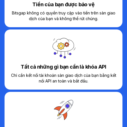
Tiền của bạn được bảo vệ
Bitsgap không có quyền truy cập vào tiền trên sàn giao
dịch của bạn và không thể rút chúng.
Tất cả những gì bạn cần là khóa API
Chỉ cần kết nối tài khoản sàn giao dịch của bạn bằng kết
nối API an toàn và bắt đầu.