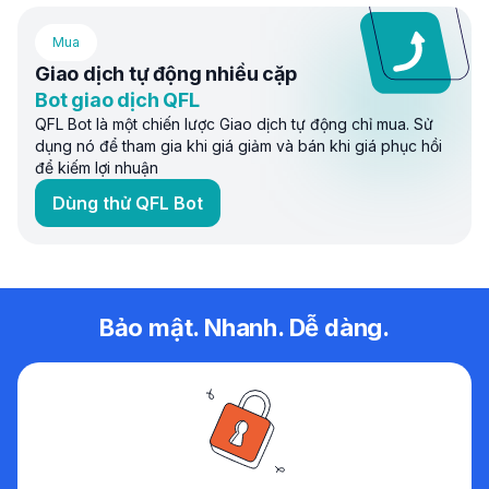
Mua
Giao dịch tự động nhiều cặp
Bot giao dịch QFL
QFL Bot là một chiến lược Giao dịch tự động chỉ mua. Sử
dụng nó để tham gia khi giá giảm và bán khi giá phục hồi
để kiếm lợi nhuận
Dùng thử QFL Bot
Bảo mật. Nhanh. Dễ dàng.