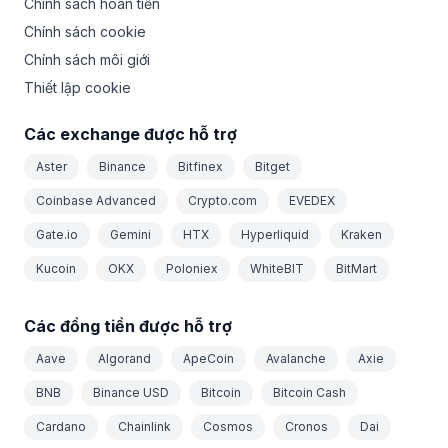
Chính sách hoàn tiền
Chính sách cookie
Chính sách môi giới
Thiết lập cookie
Các exchange được hỗ trợ
Aster
Binance
Bitfinex
Bitget
Coinbase Advanced
Crypto.com
EVEDEX
Gate.io
Gemini
HTX
Hyperliquid
Kraken
Kucoin
OKX
Poloniex
WhiteBIT
BitMart
Các đồng tiền được hỗ trợ
Aave
Algorand
ApeCoin
Avalanche
Axie
BNB
Binance USD
Bitcoin
Bitcoin Cash
Cardano
Chainlink
Cosmos
Cronos
Dai