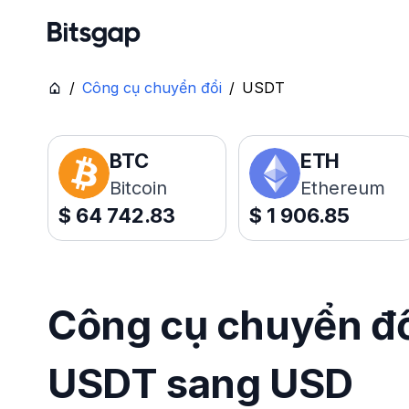
/
Công cụ chuyển đổi
/
USDT
BTC
ETH
Bitcoin
Ethereum
$
64 742.83
$
1 906.85
Công cụ chuyển đổi
USDT sang USD