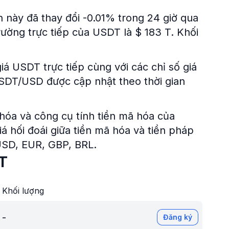
ền này đã thay đổi -0.01% trong 24 giờ qua
rường trực tiếp của USDT là $ 183 T. Khối
iá USDT trực tiếp cùng với các chỉ số giá
 USDT/USD được cập nhật theo thời gian
hóa và công cụ tính tiền mã hóa của
iá hối đoái giữa tiền mã hóa và tiền pháp
USD, EUR, GBP, BRL.
DT
Khối lượng
-
Đăng ký