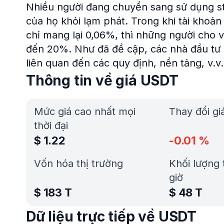
Nhiều người đang chuyển sang sử dụng st
của họ khỏi lạm phát. Trong khi tài khoản
chỉ mang lại 0,06%, thì những người cho v
đến 20%. Như đã đề cập, các nhà đầu tư
liên quan đến các quy định, nền tảng, v.v.
Thông tin về giá USDT
Mức giá cao nhất mọi
Thay đổi gi
thời đại
$
1.22
-0.01
%
Vốn hóa thị trường
Khối lượng 
giờ
$
183 T
$
48 T
Dữ liệu trực tiếp về USDT