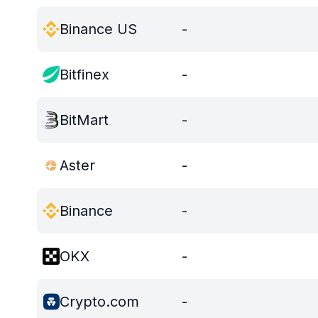
Binance US
-
Bitfinex
-
BitMart
-
Aster
-
Binance
-
OKX
-
Crypto.com
-