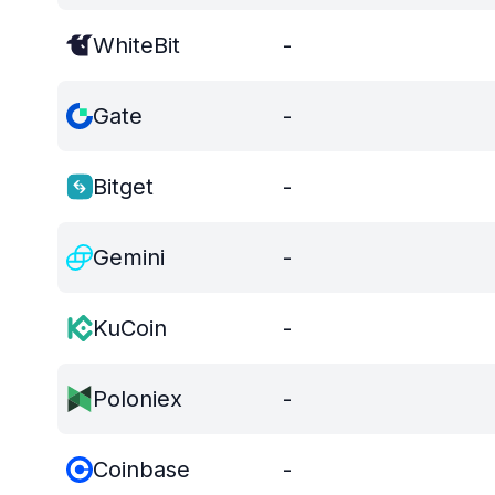
WhiteBit
-
Gate
-
Bitget
-
Gemini
-
KuCoin
-
Poloniex
-
Coinbase
-