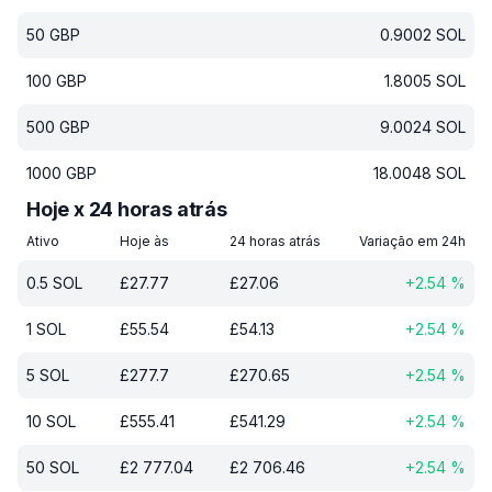
50
GBP
0.9002
SOL
100
GBP
1.8005
SOL
500
GBP
9.0024
SOL
1000
GBP
18.0048
SOL
Hoje x 24 horas atrás
Ativo
Hoje às
24 horas atrás
Variação em 24h
0.5
SOL
£
27.77
£
27.06
+
2.54
%
1
SOL
£
55.54
£
54.13
+
2.54
%
5
SOL
£
277.7
£
270.65
+
2.54
%
10
SOL
£
555.41
£
541.29
+
2.54
%
50
SOL
£
2 777.04
£
2 706.46
+
2.54
%