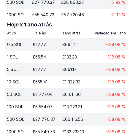
500
SOL
£
27 770.37
£
28 860.23
-3.92
%
1000
SOL
£
55 540.73
£
57 720.46
-3.92
%
Hoje x 1 ano atrás
Ativo
Hoje às
1 ano atrás
Variação em 1 ano
0.5
SOL
£
27.77
£
66.12
-138.08
%
1
SOL
£
55.54
£
132.23
-138.08
%
5
SOL
£
277.7
£
661.17
-138.08
%
10
SOL
£
555.41
£
1 322.33
-138.08
%
50
SOL
£
2 777.04
£
6 611.66
-138.08
%
100
SOL
£
5 554.07
£
13 223.31
-138.08
%
500
SOL
£
27 770.37
£
66 116.56
-138.08
%
1000
SOL
£
55 540.73
£
132 233.13
-138.08
%