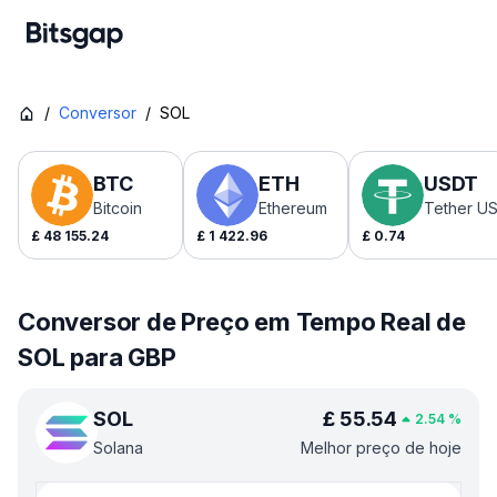
/
Conversor
/
SOL
BTC
ETH
USDT
Bitcoin
Ethereum
Tether U
£
48 155.24
£
1 422.96
£
0.74
Conversor de Preço em Tempo Real de
SOL para GBP
SOL
£
55.54
2.54
%
Solana
Melhor preço de hoje