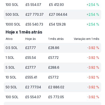
100
SOL
£
5 554.07
£
5 412.93
+
2.54
%
500
SOL
£
27 770.37
£
27 064.64
+
2.54
%
1000
SOL
£
55 540.73
£
54 129.28
+
2.54
%
Hoje x 1 mês atrás
Ativo
Hoje às
1 mês atrás
Variação em 1 mês
0.5
SOL
£
27.77
£
28.86
-3.92
%
1
SOL
£
55.54
£
57.72
-3.92
%
5
SOL
£
277.7
£
288.6
-3.92
%
10
SOL
£
555.41
£
577.2
-3.92
%
50
SOL
£
2 777.04
£
2 886.02
-3.92
%
100
SOL
£
5 554.07
£
5 772.05
-3.92
%