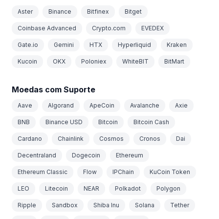
Aster
Binance
Bitfinex
Bitget
Coinbase Advanced
Crypto.com
EVEDEX
Gate.io
Gemini
HTX
Hyperliquid
Kraken
Kucoin
OKX
Poloniex
WhiteBIT
BitMart
Moedas com Suporte
Aave
Algorand
ApeCoin
Avalanche
Axie
BNB
Binance USD
Bitcoin
Bitcoin Cash
Cardano
Chainlink
Cosmos
Cronos
Dai
Decentraland
Dogecoin
Ethereum
Ethereum Classic
Flow
IPChain
KuCoin Token
LEO
Litecoin
NEAR
Polkadot
Polygon
Ripple
Sandbox
Shiba Inu
Solana
Tether