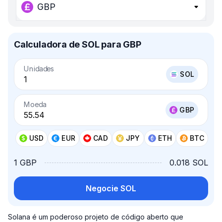
GBP
Calculadora de SOL para GBP
Unidades
SOL
Moeda
GBP
USD
EUR
CAD
JPY
ETH
BTC
1 GBP
0.018 SOL
Negocie SOL
Solana é um poderoso projeto de código aberto que