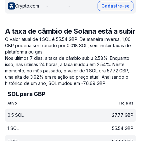
Crypto.com
-
-
Cadastre-se
A taxa de câmbio de Solana está a subir
O valor atual de 1 SOL é 55.54 GBP.
De maneira inversa, 1,00
GBP poderia ser trocado por 0.018 SOL, sem incluir taxas de
plataforma ou gás.
Nos últimos 7 dias, a taxa de câmbio subiu 2.58%.
Enquanto
isso, nas últimas 24 horas, a taxa mudou em 2.54%.
Neste
momento, no mês passado, o valor de 1 SOL era 57.72 GBP,
uma alta de 3.92% em relação ao preço atual.
Analisando o
histórico de um ano, SOL mudou em -76.69 GBP.
SOL para GBP
Ativo
Hoje às
0.5
SOL
27.77
GBP
1
SOL
55.54
GBP