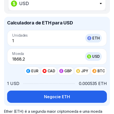
USD
Calculadora de ETH para USD
Unidades
ETH
Moeda
USD
EUR
CAD
GBP
JPY
BTC
1 USD
0.000535 ETH
Negocie ETH
Ether (ETH) é a segunda maior criptomoeda e uma moeda