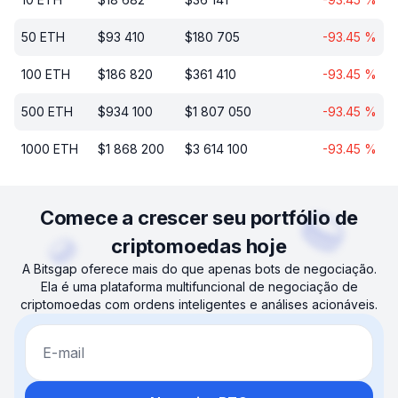
50
ETH
$
93 410
$
180 705
-93.45
%
100
ETH
$
186 820
$
361 410
-93.45
%
500
ETH
$
934 100
$
1 807 050
-93.45
%
1000
ETH
$
1 868 200
$
3 614 100
-93.45
%
Comece a crescer seu portfólio de
criptomoedas hoje
A Bitsgap oferece mais do que apenas bots de negociação.
Ela é uma plataforma multifuncional de negociação de
criptomoedas com ordens inteligentes e análises acionáveis.
E-mail