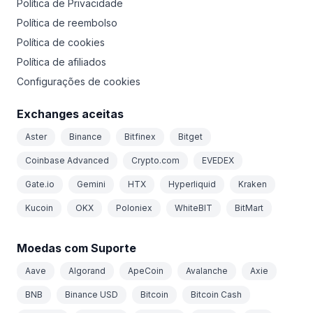
Política de Privacidade
Política de reembolso
Política de cookies
Política de afiliados
Configurações de cookies
Exchanges aceitas
Aster
Binance
Bitfinex
Bitget
Coinbase Advanced
Crypto.com
EVEDEX
Gate.io
Gemini
HTX
Hyperliquid
Kraken
Kucoin
OKX
Poloniex
WhiteBIT
BitMart
Moedas com Suporte
Aave
Algorand
ApeCoin
Avalanche
Axie
BNB
Binance USD
Bitcoin
Bitcoin Cash