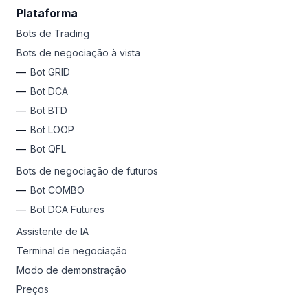
Volte para a calculadora de criptomoedas e o conversor
Plataforma
de ETH da Bitsgap para obter os preços mais recentes,
Bots de Trading
ver como o mercado está e ajustar sua estratégia com
Bots de negociação à vista
base em atualizações em tempo real.
Bot GRID
Bot DCA
Bot BTD
Bot LOOP
Bot QFL
Bots de negociação de futuros
Bot COMBO
Bot DCA Futures
Assistente de IA
Terminal de negociação
Modo de demonstração
Preços