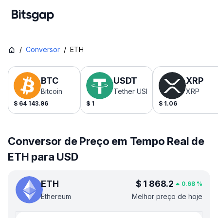
/
Conversor
/
ETH
BTC
USDT
XRP
Bitcoin
Tether USDt
XRP
$
64 143.96
$
1
$
1.06
Conversor de Preço em Tempo Real de
ETH para USD
ETH
$
1 868.2
0.68
%
Ethereum
Melhor preço de hoje