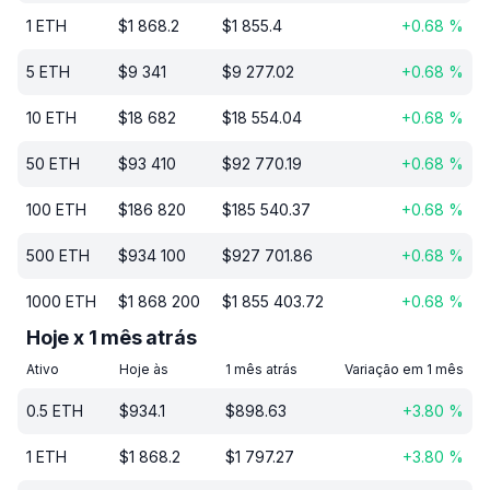
1
ETH
$
1 868.2
$
1 855.4
+
0.68
%
5
ETH
$
9 341
$
9 277.02
+
0.68
%
10
ETH
$
18 682
$
18 554.04
+
0.68
%
50
ETH
$
93 410
$
92 770.19
+
0.68
%
100
ETH
$
186 820
$
185 540.37
+
0.68
%
500
ETH
$
934 100
$
927 701.86
+
0.68
%
1000
ETH
$
1 868 200
$
1 855 403.72
+
0.68
%
Hoje x 1 mês atrás
Ativo
Hoje às
1 mês atrás
Variação em 1 mês
0.5
ETH
$
934.1
$
898.63
+
3.80
%
1
ETH
$
1 868.2
$
1 797.27
+
3.80
%