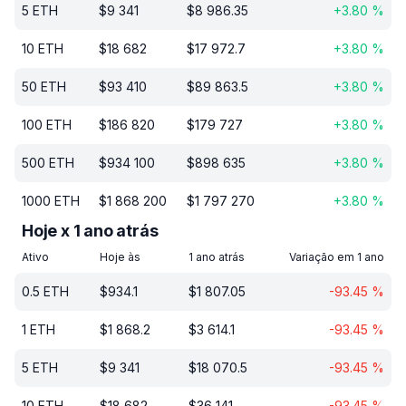
5
ETH
$
9 341
$
8 986.35
+
3.80
%
10
ETH
$
18 682
$
17 972.7
+
3.80
%
50
ETH
$
93 410
$
89 863.5
+
3.80
%
100
ETH
$
186 820
$
179 727
+
3.80
%
500
ETH
$
934 100
$
898 635
+
3.80
%
1000
ETH
$
1 868 200
$
1 797 270
+
3.80
%
Hoje x 1 ano atrás
Ativo
Hoje às
1 ano atrás
Variação em 1 ano
0.5
ETH
$
934.1
$
1 807.05
-93.45
%
1
ETH
$
1 868.2
$
3 614.1
-93.45
%
5
ETH
$
9 341
$
18 070.5
-93.45
%
10
ETH
$
18 682
$
36 141
-93.45
%