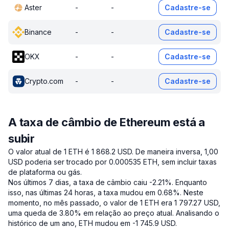
Aster
-
-
Cadastre-se
Binance
-
-
Cadastre-se
OKX
-
-
Cadastre-se
Crypto.com
-
-
Cadastre-se
A taxa de câmbio de Ethereum está a
subir
O valor atual de 1 ETH é 1 868.2 USD.
De maneira inversa, 1,00
USD poderia ser trocado por 0.000535 ETH, sem incluir taxas
de plataforma ou gás.
Nos últimos 7 dias, a taxa de câmbio caiu -2.21%.
Enquanto
isso, nas últimas 24 horas, a taxa mudou em 0.68%.
Neste
momento, no mês passado, o valor de 1 ETH era 1 797.27 USD,
uma queda de 3.80% em relação ao preço atual.
Analisando o
histórico de um ano, ETH mudou em -1 745.9 USD.