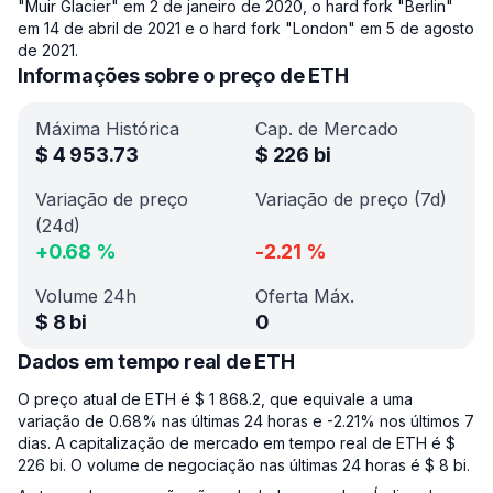
"Muir Glacier" em 2 de janeiro de 2020, o hard fork "Berlin"
em 14 de abril de 2021 e o hard fork "London" em 5 de agosto
de 2021.
Informações sobre o preço de ETH
Máxima Histórica
Cap. de Mercado
$
4 953.73
$
226 bi
Variação de preço
Variação de preço (7d)
(24d)
+
0.68
%
-2.21
%
Volume 24h
Oferta Máx.
$
8 bi
0
Dados em tempo real de ETH
O preço atual de ETH é $ 1 868.2, que equivale a uma
variação de 0.68% nas últimas 24 horas e -2.21% nos últimos 7
dias. A capitalização de mercado em tempo real de ETH é $
226 bi. O volume de negociação nas últimas 24 horas é $ 8 bi.