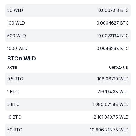
50
WLD
0.0002313
BTC
100
WLD
0.0004627
BTC
500
WLD
0.0023134
BTC
1000
WLD
0.0046268
BTC
BTC в WLD
Актив
Сегодня в
0.5
BTC
108 067.19
WLD
1
BTC
216 134.38
WLD
5
BTC
1 080 671.88
WLD
10
BTC
2 161 343.75
WLD
50
BTC
10 806 718.75
WLD