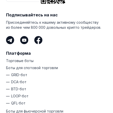
семидневная бесплатная пробная версия
тарифного
снизить среднюю стоимость владения вашими
плана PRO. Воспользуйтесь этой невероятной
монетами.
возможностью, чтобы протестировать терминал
Подписывайтесь на нас
и испытать всю мощь продвинутых торговых ботов
Bitsgap!
Присоединяйтесь к нашему активному сообществу
из более чем 800 000 довольных крипто трейдеров.
Платформа
Торговые боты
Боты для спотовой торговли
GRID-бот
DCA-бот
BTD-бот
LOOP-бот
QFL-бот
Боты для фьючерсной торговли