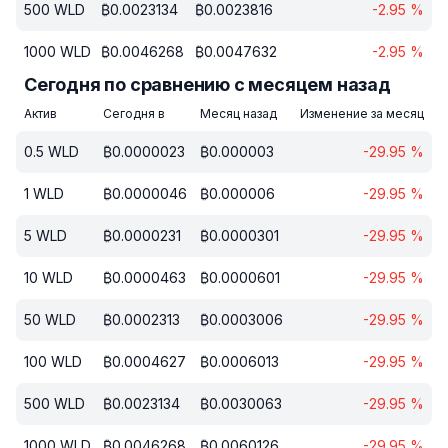
500
WLD
₿
0.0023134
₿
0.0023816
-2.95
%
1000
WLD
₿
0.0046268
₿
0.0047632
-2.95
%
Сегодня по сравнению с месяцем назад
Актив
Сегодня в
Месяц назад
Изменение за месяц
0.5
WLD
₿
0.0000023
₿
0.000003
-29.95
%
1
WLD
₿
0.0000046
₿
0.000006
-29.95
%
5
WLD
₿
0.0000231
₿
0.0000301
-29.95
%
10
WLD
₿
0.0000463
₿
0.0000601
-29.95
%
50
WLD
₿
0.0002313
₿
0.0003006
-29.95
%
100
WLD
₿
0.0004627
₿
0.0006013
-29.95
%
500
WLD
₿
0.0023134
₿
0.0030063
-29.95
%
1000
WLD
₿
0.0046268
₿
0.0060126
-29.95
%