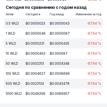
Сегодня по сравнению с годом назад
Актив
Сегодня в
Год назад
Изменение за год
0.5
WLD
₿
0.0000023
₿
0.0000043
-87.94
%
1
WLD
₿
0.0000046
₿
0.0000087
-87.94
%
5
WLD
₿
0.0000231
₿
0.0000435
-87.94
%
10
WLD
₿
0.0000463
₿
0.000087
-87.94
%
50
WLD
₿
0.0002313
₿
0.0004348
-87.94
%
100
WLD
₿
0.0004627
₿
0.0008696
-87.94
%
500
WLD
₿
0.0023134
₿
0.0043478
-87.94
%
1000
WLD
₿
0.0046268
₿
0.0086957
-87.94
%