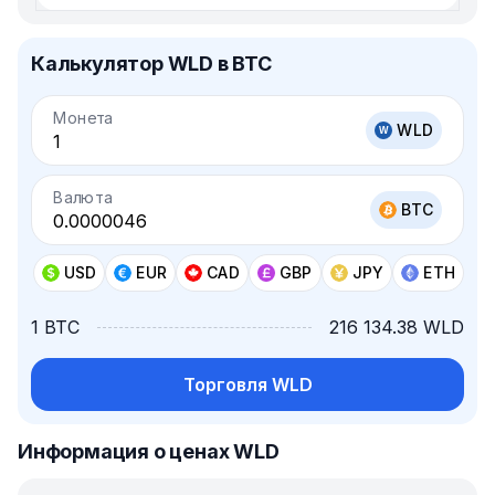
Калькулятор WLD в BTC
Монета
WLD
Валюта
BTC
USD
EUR
CAD
GBP
JPY
ETH
1 BTC
216 134.38 WLD
Торговля WLD
Информация о ценах WLD