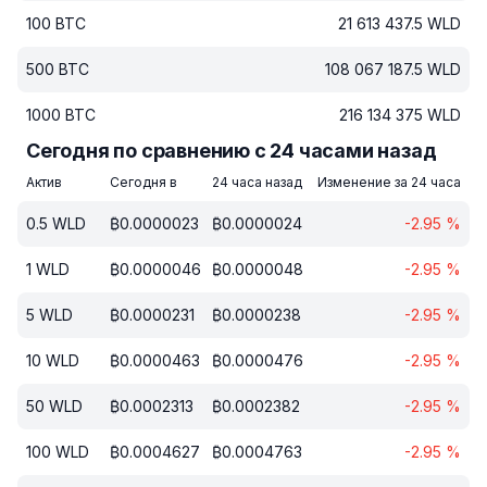
100
BTC
21 613 437.5
WLD
500
BTC
108 067 187.5
WLD
1000
BTC
216 134 375
WLD
Сегодня по сравнению с 24 часами назад
Актив
Сегодня в
24 часа назад
Изменение за 24 часа
0.5
WLD
₿
0.0000023
₿
0.0000024
-2.95
%
1
WLD
₿
0.0000046
₿
0.0000048
-2.95
%
5
WLD
₿
0.0000231
₿
0.0000238
-2.95
%
10
WLD
₿
0.0000463
₿
0.0000476
-2.95
%
50
WLD
₿
0.0002313
₿
0.0002382
-2.95
%
100
WLD
₿
0.0004627
₿
0.0004763
-2.95
%