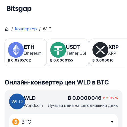
/
Конвертер
/
WLD
ETH
USDT
XRP
Ethereum
Tether USDt
XRP
₿
0.0295702
₿
0.0000155
₿
0.000016
Онлайн-конвертер цен WLD в BTC
WLD
₿
0.0000046
2.95
%
Worldcoin
Лучшая цена на сегодняшний день
BTC