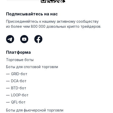
торговый опыт!
зарегистрируйтесь
на Bitsgap прямо сейчас!
версией и протестировать передовой GRID-бот!
Но прежде чем начать, обязательно ознакомьтесь
с тонкостями фьючерсного рынка и связанными
Подписывайтесь на нас
с ним торговыми рисками.
Присоединяйтесь к нашему активному сообществу
из более чем 800 000 довольных крипто трейдеров.
Платформа
Торговые боты
Боты для спотовой торговли
GRID-бот
DCA-бот
BTD-бот
LOOP-бот
QFL-бот
Боты для фьючерсной торговли