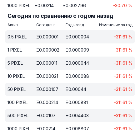
1000
PIXEL
Ξ
0.00214
Ξ
0.002796
-30.70
%
Сегодня по сравнению с годом назад
Актив
Сегодня в
Год назад
Изменение за год
0.5
PIXEL
Ξ
0.000001
Ξ
0.000004
-311.61
%
1
PIXEL
Ξ
0.000002
Ξ
0.000009
-311.61
%
5
PIXEL
Ξ
0.000011
Ξ
0.000044
-311.61
%
10
PIXEL
Ξ
0.000021
Ξ
0.000088
-311.61
%
50
PIXEL
Ξ
0.000107
Ξ
0.00044
-311.61
%
100
PIXEL
Ξ
0.000214
Ξ
0.000881
-311.61
%
500
PIXEL
Ξ
0.00107
Ξ
0.004403
-311.61
%
1000
PIXEL
Ξ
0.00214
Ξ
0.008807
-311.61
%