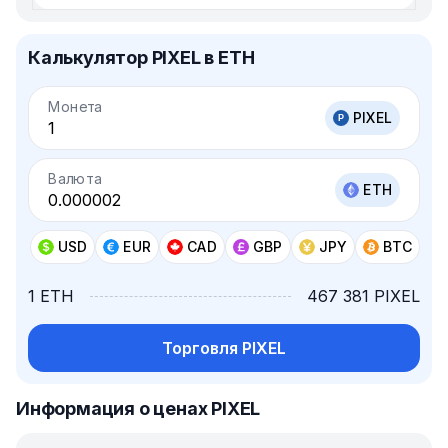
Калькулятор PIXEL в ETH
Монета
PIXEL
Валюта
ETH
USD
EUR
CAD
GBP
JPY
BTC
1 ETH
467 381 PIXEL
Торговля PIXEL
Информация о ценах PIXEL