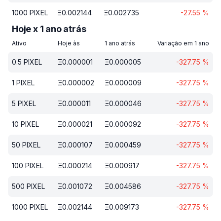
1000
PIXEL
Ξ
0.002144
Ξ
0.002735
-27.55
%
Hoje x 1 ano atrás
Ativo
Hoje às
1 ano atrás
Variação em 1 ano
0.5
PIXEL
Ξ
0.000001
Ξ
0.000005
-327.75
%
1
PIXEL
Ξ
0.000002
Ξ
0.000009
-327.75
%
5
PIXEL
Ξ
0.000011
Ξ
0.000046
-327.75
%
10
PIXEL
Ξ
0.000021
Ξ
0.000092
-327.75
%
50
PIXEL
Ξ
0.000107
Ξ
0.000459
-327.75
%
100
PIXEL
Ξ
0.000214
Ξ
0.000917
-327.75
%
500
PIXEL
Ξ
0.001072
Ξ
0.004586
-327.75
%
1000
PIXEL
Ξ
0.002144
Ξ
0.009173
-327.75
%