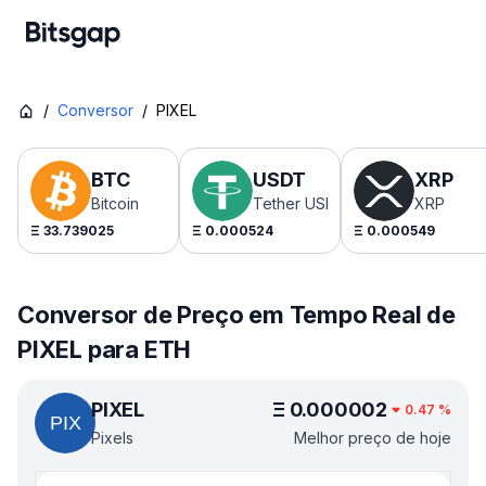
/
Conversor
/
PIXEL
BTC
USDT
XRP
Bitcoin
Tether USDt
XRP
Ξ
33.739025
Ξ
0.000524
Ξ
0.000549
Conversor de Preço em Tempo Real de
PIXEL para ETH
PIXEL
Ξ
0.000002
0.47
%
Pixels
Melhor preço de hoje