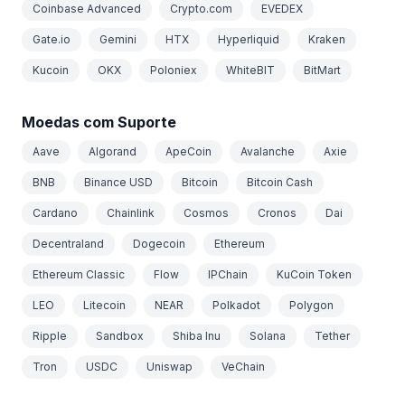
Coinbase Advanced
Crypto.com
EVEDEX
Gate.io
Gemini
HTX
Hyperliquid
Kraken
Kucoin
OKX
Poloniex
WhiteBIT
BitMart
Moedas com Suporte
Aave
Algorand
ApeCoin
Avalanche
Axie
BNB
Binance USD
Bitcoin
Bitcoin Cash
Cardano
Chainlink
Cosmos
Cronos
Dai
Decentraland
Dogecoin
Ethereum
Ethereum Classic
Flow
IPChain
KuCoin Token
LEO
Litecoin
NEAR
Polkadot
Polygon
Ripple
Sandbox
Shiba Inu
Solana
Tether
Tron
USDC
Uniswap
VeChain