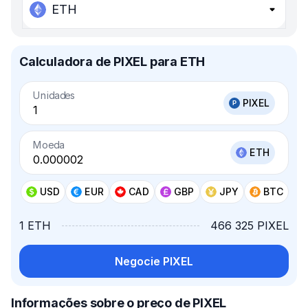
ETH
Calculadora de PIXEL para ETH
Unidades
PIXEL
Moeda
ETH
USD
EUR
CAD
GBP
JPY
BTC
1 ETH
466 325 PIXEL
Negocie PIXEL
Informações sobre o preço de PIXEL