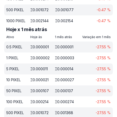
500
PIXEL
Ξ
0.001072
Ξ
0.001077
-0.47
%
1000
PIXEL
Ξ
0.002144
Ξ
0.002154
-0.47
%
Hoje x 1 mês atrás
Ativo
Hoje às
1 mês atrás
Variação em 1 mês
0.5
PIXEL
Ξ
0.000001
Ξ
0.000001
-27.55
%
1
PIXEL
Ξ
0.000002
Ξ
0.000003
-27.55
%
5
PIXEL
Ξ
0.000011
Ξ
0.000014
-27.55
%
10
PIXEL
Ξ
0.000021
Ξ
0.000027
-27.55
%
50
PIXEL
Ξ
0.000107
Ξ
0.000137
-27.55
%
100
PIXEL
Ξ
0.000214
Ξ
0.000274
-27.55
%
500
PIXEL
Ξ
0.001072
Ξ
0.001368
-27.55
%