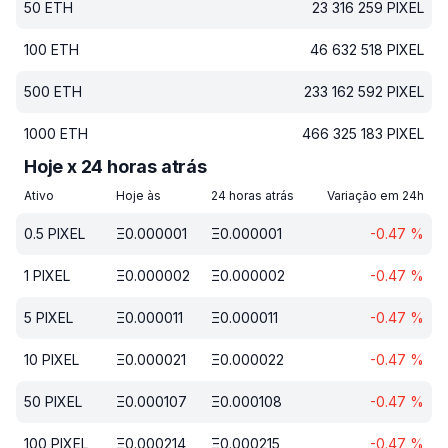
50
ETH
23 316 259
PIXEL
100
ETH
46 632 518
PIXEL
500
ETH
233 162 592
PIXEL
1000
ETH
466 325 183
PIXEL
Hoje x 24 horas atrás
Ativo
Hoje às
24 horas atrás
Variação em 24h
0.5
PIXEL
Ξ
0.000001
Ξ
0.000001
-0.47
%
1
PIXEL
Ξ
0.000002
Ξ
0.000002
-0.47
%
5
PIXEL
Ξ
0.000011
Ξ
0.000011
-0.47
%
10
PIXEL
Ξ
0.000021
Ξ
0.000022
-0.47
%
50
PIXEL
Ξ
0.000107
Ξ
0.000108
-0.47
%
100
PIXEL
Ξ
0.000214
Ξ
0.000215
-0.47
%