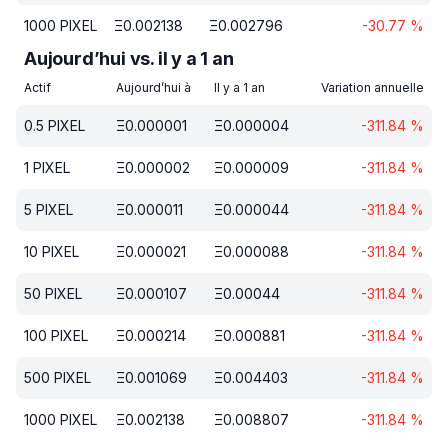
1000
PIXEL
Ξ
0.002138
Ξ
0.002796
-30.77
%
Aujourd’hui vs. il y a 1 an
Actif
Aujourd’hui à
Il y a 1 an
Variation annuelle
0.5
PIXEL
Ξ
0.000001
Ξ
0.000004
-311.84
%
1
PIXEL
Ξ
0.000002
Ξ
0.000009
-311.84
%
5
PIXEL
Ξ
0.000011
Ξ
0.000044
-311.84
%
10
PIXEL
Ξ
0.000021
Ξ
0.000088
-311.84
%
50
PIXEL
Ξ
0.000107
Ξ
0.00044
-311.84
%
100
PIXEL
Ξ
0.000214
Ξ
0.000881
-311.84
%
500
PIXEL
Ξ
0.001069
Ξ
0.004403
-311.84
%
1000
PIXEL
Ξ
0.002138
Ξ
0.008807
-311.84
%