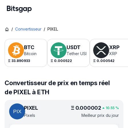
/
Convertisseur
/
PIXEL
BTC
USDT
XRP
Bitcoin
Tether USDt
XRP
Ξ
33.890933
Ξ
0.000522
Ξ
0.000542
Convertisseur de prix en temps réel
de PIXEL à ETH
PIXEL
Ξ
0.000002
10.55
%
Pixels
Meilleur prix du jour