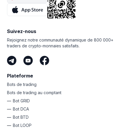
Ne manquez pas votre chance d’exploiter la puissance
le bot COMBO,
abonnez-vous
à Bitsgap dès maintenant !
du bot DCA de Bitsgap et d’enrichir votre expérience
Mais avant de commencer, assurez-vous de vous
de trading !
familiariser avec les subtilités du marché des contrats
à terme et les risques qui y sont associés.
Suivez-nous
Rejoignez notre communauté dynamique de 800 000+
traders de crypto-monnaies satisfaits.
Plateforme
Bots de trading
Bots de trading au comptant
Bot GRID
Bot DCA
Bot BTD
Bot LOOP