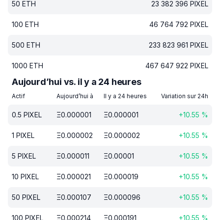
50
ETH
23 382 396
PIXEL
100
ETH
46 764 792
PIXEL
500
ETH
233 823 961
PIXEL
1000
ETH
467 647 922
PIXEL
Aujourd’hui vs. il y a 24 heures
Actif
Aujourd’hui à
Il y a 24 heures
Variation sur 24h
0.5
PIXEL
Ξ
0.000001
Ξ
0.000001
+
10.55
%
1
PIXEL
Ξ
0.000002
Ξ
0.000002
+
10.55
%
5
PIXEL
Ξ
0.000011
Ξ
0.00001
+
10.55
%
10
PIXEL
Ξ
0.000021
Ξ
0.000019
+
10.55
%
50
PIXEL
Ξ
0.000107
Ξ
0.000096
+
10.55
%
100
PIXEL
Ξ
0.000214
Ξ
0.000191
+
10.55
%