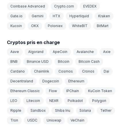
Coinbase Advanced
Crypto.com
EVEDEX
Gate.io
Gemini
HTX
Hyperliquid
Kraken
Kucoin
OKX
Poloniex
WhiteBIT
BitMart
Cryptos pris en charge
Aave
Algorand
ApeCoin
Avalanche
Axie
BNB
Binance USD
Bitcoin
Bitcoin Cash
Cardano
Chainlink
Cosmos
Cronos
Dai
Decentraland
Dogecoin
Ethereum
Ethereum Classic
Flow
IPChain
KuCoin Token
LEO
Litecoin
NEAR
Polkadot
Polygon
Ripple
Sandbox
Shiba Inu
Solana
Tether
Tron
USDC
Uniswap
VeChain