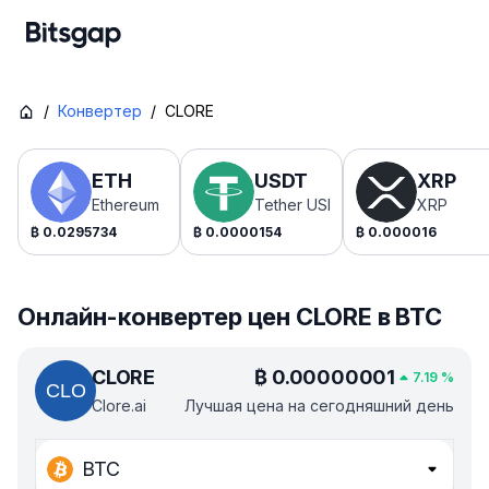
/
Конвертер
/
CLORE
ETH
USDT
XRP
Ethereum
Tether USDt
XRP
₿
0.0295734
₿
0.0000154
₿
0.000016
Онлайн-конвертер цен CLORE в BTC
CLORE
₿
0.00000001
7.19
%
Clore.ai
Лучшая цена на сегодняшний день
BTC