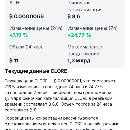
ATH
Рыночная
капитализация
₿
0.0000066
₿
8,6
Изменение цены (24h)
Изменение цены (7h)
+
7.19
%
+
24.77
%
Объем 24 часа
Максимальное
предложение
₿
11
1,3 млрд
Текущие данные CLORE
Текущая цена CLORE — ₿ 0.00000001, что составляет
7.19% изменения за последние 24 часа и 24.77%
за последние 7 дней. При оборотном предложении
1,3 млрд рыночная капитализация CLORE в реальном
времени составляет ₿ 8,6. Объем торгов за 24 часа
составляет ₿ 11.
Коэффициенты конвертации рассчитываются
с использованием индекса цен CLORE в онлайн-режиме
вместе с другими индексами цен на цифровые активы.