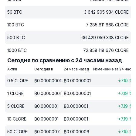
50
BTC
3 642 905 934
CLORE
100
BTC
7 285 811 868
CLORE
500
BTC
36 429 059 338
CLORE
1000
BTC
72 858 118 676
CLORE
Сегодня по сравнению с 24 часами назад
Актив
Сегодня в
24 часа назад
Изменение за 24 часа
0.5
CLORE
₿
0.00000001
₿
0.00000001
+
7.19
%
1
CLORE
₿
0.00000001
₿
0.00000001
+
7.19
%
5
CLORE
₿
0.0000001
₿
0.0000001
+
7.19
%
10
CLORE
₿
0.0000001
₿
0.0000001
+
7.19
%
50
CLORE
₿
0.0000007
₿
0.0000006
+
7.19
%