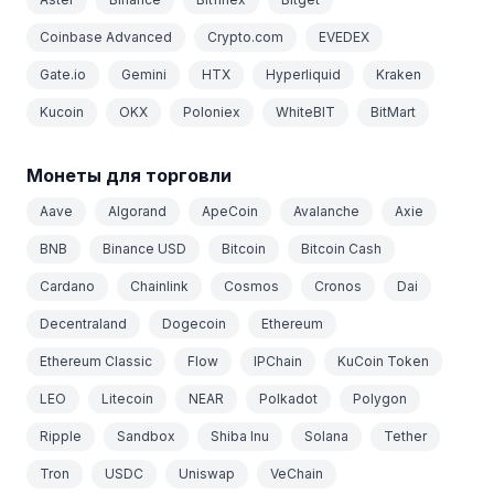
Coinbase Advanced
Crypto.com
EVEDEX
Gate.io
Gemini
HTX
Hyperliquid
Kraken
Kucoin
OKX
Poloniex
WhiteBIT
BitMart
Монеты для торговли
Aave
Algorand
ApeCoin
Avalanche
Axie
BNB
Binance USD
Bitcoin
Bitcoin Cash
Cardano
Chainlink
Cosmos
Cronos
Dai
Decentraland
Dogecoin
Ethereum
Ethereum Classic
Flow
IPChain
KuCoin Token
LEO
Litecoin
NEAR
Polkadot
Polygon
Ripple
Sandbox
Shiba Inu
Solana
Tether
Tron
USDC
Uniswap
VeChain