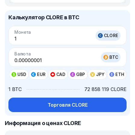
Калькулятор CLORE в BTC
Монета
CLORE
Валюта
BTC
USD
EUR
CAD
GBP
JPY
ETH
1 BTC
72 858 119 CLORE
Торговля CLORE
Информация о ценах CLORE