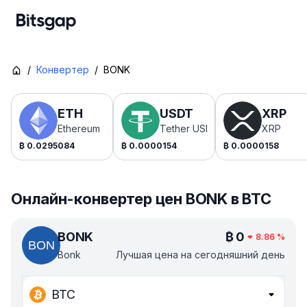
/
Конвертер
/
BONK
ETH
USDT
XRP
Ethereum
Tether USDt
XRP
₿
0.0295084
₿
0.0000154
₿
0.0000158
Онлайн-конвертер цен BONK в BTC
BONK
₿
0
8.86
%
Bonk
Лучшая цена на сегодняшний день
BTC