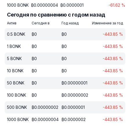
1000
BONK
₿
0.00000004
₿
0.0000001
-61.62
%
Сегодня по сравнению с годом назад
Актив
Сегодня в
Год назад
Изменение за год
0.5
BONK
₿
0
₿
0
-443.85
%
1
BONK
₿
0
₿
0
-443.85
%
5
BONK
₿
0
₿
0
-443.85
%
10
BONK
₿
0
₿
0
-443.85
%
50
BONK
₿
0
₿
0.00000001
-443.85
%
100
BONK
₿
0
₿
0.00000002
-443.85
%
500
BONK
₿
0.00000002
₿
0.0000001
-443.85
%
1000
BONK
₿
0.00000004
₿
0.0000002
-443.85
%