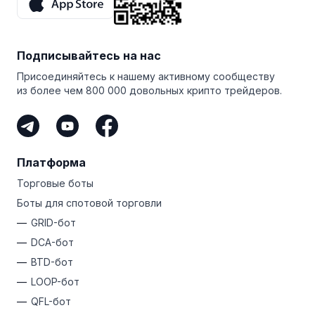
А еще t Bitsgap есть
более эффективным, но также может помочь вам
семидневная бесплатная пробная версия
тарифного
снизить среднюю стоимость владения вашими
плана PRO. Воспользуйтесь этой невероятной
монетами.
возможностью, чтобы протестировать терминал
Подписывайтесь на нас
и испытать всю мощь продвинутых торговых ботов
Bitsgap!
Присоединяйтесь к нашему активному сообществу
из более чем 800 000 довольных крипто трейдеров.
Платформа
Торговые боты
Боты для спотовой торговли
GRID-бот
DCA-бот
BTD-бот
LOOP-бот
QFL-бот