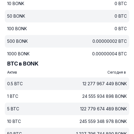
10
BONK
0
BTC
50
BONK
0
BTC
100
BONK
0
BTC
500
BONK
0.00000002
BTC
1000
BONK
0.00000004
BTC
BTC в BONK
Актив
Сегодня в
0.5
BTC
12 277 967 449
BONK
1
BTC
24 555 934 898
BONK
5
BTC
122 779 674 489
BONK
10
BTC
245 559 348 978
BONK
50
BTC
1 227 796 744 890
BONK