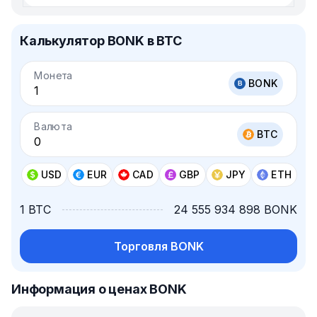
Калькулятор BONK в BTC
Монета
BONK
Валюта
BTC
USD
EUR
CAD
GBP
JPY
ETH
1 BTC
24 555 934 898 BONK
Торговля BONK
Информация о ценах BONK