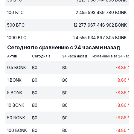
100
BTC
2 455 593 489 780
BONK
500
BTC
12 277 967 448 902
BONK
1000
BTC
24 555 934 897 805
BONK
Сегодня по сравнению с 24 часами назад
Актив
Сегодня в
24 часа назад
Изменение за 24 часа
0.5
BONK
₿
0
₿
0
-8.86
%
1
BONK
₿
0
₿
0
-8.86
%
5
BONK
₿
0
₿
0
-8.86
%
10
BONK
₿
0
₿
0
-8.86
%
50
BONK
₿
0
₿
0
-8.86
%
100
BONK
₿
0
₿
0
-8.86
%