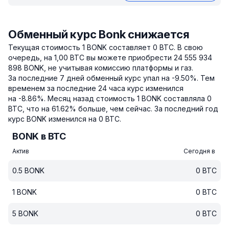
Обменный курс Bonk снижается
Текущая стоимость 1 BONK составляет 0 BTC.
В свою
очередь, на 1,00 BTC вы можете приобрести 24 555 934
898 BONK, не учитывая комиссию платформы и газ.
За последние 7 дней обменный курс упал на -9.50%.
Тем
временем за последние 24 часа курс изменился
на -8.86%.
Месяц назад стоимость 1 BONK составляла 0
BTC, что на 61.62% больше, чем сейчас.
За последний год
курс BONK изменился на 0 BTC.
BONK в BTC
Актив
Сегодня в
0.5
BONK
0
BTC
1
BONK
0
BTC
5
BONK
0
BTC