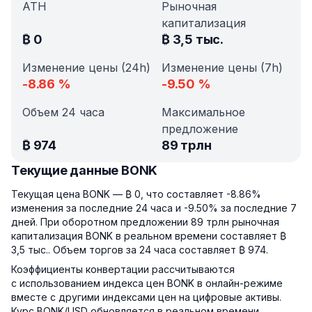
ATH
Рыночная
капитализация
₿
0
₿
3,5 тыс.
Изменение цены (24h)
Изменение цены (7h)
-8.86
%
-9.50
%
Объем 24 часа
Максимальное
предложение
₿
974
89 трлн
Текущие данные BONK
Текущая цена BONK — ₿ 0, что составляет -8.86%
изменения за последние 24 часа и -9.50% за последние 7
дней. При оборотном предложении 89 трлн рыночная
капитализация BONK в реальном времени составляет ₿
3,5 тыс.. Объем торгов за 24 часа составляет ₿ 974.
Коэффициенты конвертации рассчитываются
с использованием индекса цен BONK в онлайн-режиме
вместе с другими индексами цен на цифровые активы.
Курс BONK/USD обновляется в реальном времени.