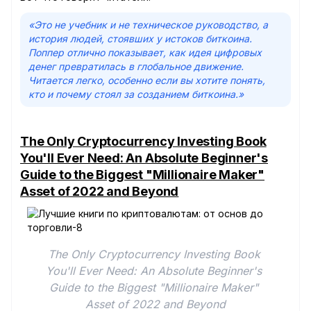
«Это не учебник и не техническое руководство, а
история людей, стоявших у истоков биткоина.
Поппер отлично показывает, как идея цифровых
денег превратилась в глобальное движение.
Читается легко, особенно если вы хотите понять,
кто и почему стоял за созданием биткоина.»
The Only Cryptocurrency Investing Book
You'll Ever Need: An Absolute Beginner's
Guide to the Biggest "Millionaire Maker"
Asset of 2022 and Beyond
The Only Cryptocurrency Investing Book 
You'll Ever Need: An Absolute Beginner's 
Guide to the Biggest "Millionaire Maker" 
Asset of 2022 and Beyond