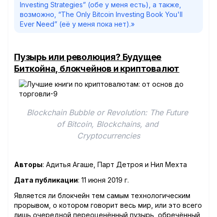
Investing Strategies” (обе у меня есть), а также,
возможно, “The Only Bitcoin Investing Book You'll
Ever Need” (её у меня пока нет).»
Пузырь или революция? Будущее
Биткойна, блокчейнов и криптовалют
Blockchain Bubble or Revolution: The Future 
of Bitcoin, Blockchains, and 
Cryptocurrencies
Авторы
: Адитья Агаше, Парт Детроя и Нил Мехта
Дата публикации
: 11 июня 2019 г.
Является ли блокчейн тем самым технологическим
прорывом, о котором говорит весь мир, или это всего
лишь очередной переоценённый пузырь, обречённый