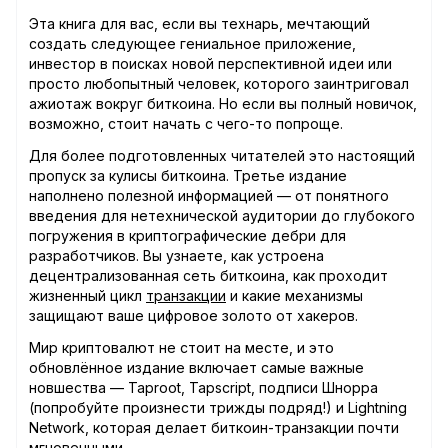
Эта книга для вас, если вы технарь, мечтающий
создать следующее гениальное приложение,
инвестор в поисках новой перспективной идеи или
просто любопытный человек, которого заинтриговал
ажиотаж вокруг биткоина. Но если вы полный новичок,
возможно, стоит начать с чего-то попроще.
Для более подготовленных читателей это настоящий
пропуск за кулисы биткоина. Третье издание
наполнено полезной информацией — от понятного
введения для нетехнической аудитории до глубокого
погружения в криптографические дебри для
разработчиков. Вы узнаете, как устроена
децентрализованная сеть биткоина, как проходит
жизненный цикл
транзакции
и какие механизмы
защищают ваше цифровое золото от хакеров.
Мир криптовалют не стоит на месте, и это
обновлённое издание включает самые важные
новшества — Taproot, Tapscript, подписи Шнорра
(попробуйте произнести трижды подряд!) и Lightning
Network, которая делает биткоин-транзакции почти
мгновенными.