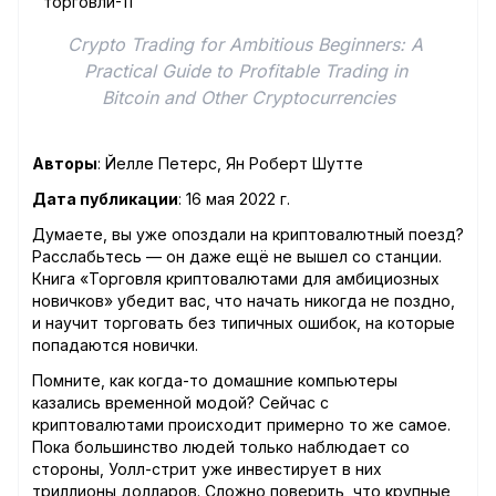
Crypto Trading for Ambitious Beginners: A 
Practical Guide to Profitable Trading in 
Bitcoin and Other Cryptocurrencies
Авторы
: Йелле Петерс, Ян Роберт Шутте
Дата публикации
: 16 мая 2022 г.
Думаете, вы уже опоздали на криптовалютный поезд?
Расслабьтесь — он даже ещё не вышел со станции.
Книга «Торговля криптовалютами для амбициозных
новичков» убедит вас, что начать никогда не поздно,
и научит торговать без типичных ошибок, на которые
попадаются новички.
Помните, как когда-то домашние компьютеры
казались временной модой? Сейчас с
криптовалютами происходит примерно то же самое.
Пока большинство людей только наблюдает со
стороны, Уолл-стрит уже инвестирует в них
триллионы долларов. Сложно поверить, что крупные