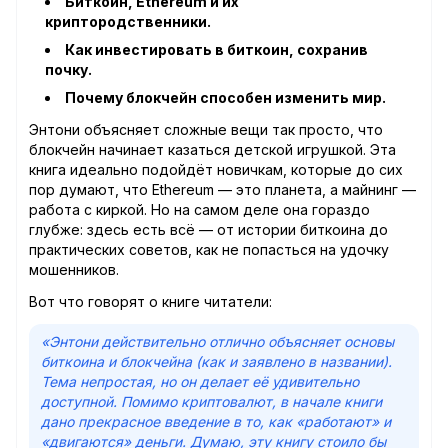
Биткоин, Ethereum и их
криптородственники.
Как инвестировать в биткоин, сохранив
почку.
Почему блокчейн способен изменить мир.
Энтони объясняет сложные вещи так просто, что
блокчейн начинает казаться детской игрушкой. Эта
книга идеально подойдёт новичкам, которые до сих
пор думают, что Ethereum — это планета, а майнинг —
работа с киркой. Но на самом деле она гораздо
глубже: здесь есть всё — от истории биткоина до
практических советов, как не попасться на удочку
мошенников.
Вот что говорят о книге читатели:
«Энтони действительно отлично объясняет основы
биткоина и блокчейна (как и заявлено в названии).
Тема непростая, но он делает её удивительно
доступной. Помимо криптовалют, в начале книги
дано прекрасное введение в то, как «работают» и
«двигаются» деньги. Думаю, эту книгу стоило бы