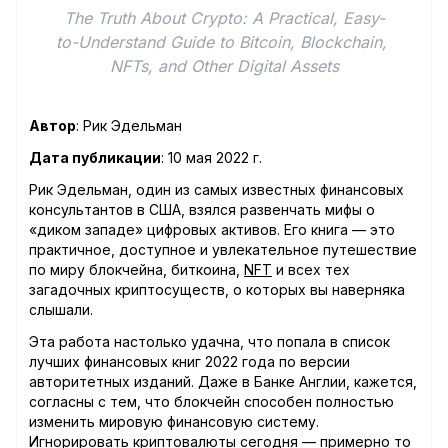
The Truth About Crypto: A Practical, Easy-
to-Understand Guide to Bitcoin, Blockchain, 
NFTs, and Other Digital Assets
Автор
: Рик Эдельман
Дата публикации
: 10 мая 2022 г.
Рик Эдельман, один из самых известных финансовых
консультантов в США, взялся развенчать мифы о
«диком западе» цифровых активов. Его книга — это
практичное, доступное и увлекательное путешествие
по миру блокчейна, биткоина,
NFT
и всех тех
загадочных криптосуществ, о которых вы наверняка
слышали.
Эта работа настолько удачна, что попала в список
лучших финансовых книг 2022 года по версии
авторитетных изданий. Даже в Банке Англии, кажется,
согласны с тем, что блокчейн способен полностью
изменить мировую финансовую систему.
Игнорировать криптовалюты сегодня — примерно то