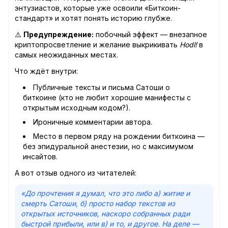
энтузиастов, которые уже освоили «Биткоин-
стандарт» и хотят понять историю глубже.
⚠️
Предупреждение:
побочный эффект — внезапное
криптопросветление и желание выкрикивать
Hodl!
в
самых неожиданных местах.
Что ждёт внутри:
Публичные тексты и письма Сатоши о
биткоине (кто не любит хорошие манифесты с
открытым исходным кодом?).
Ироничные комментарии автора.
Место в первом ряду на рождении биткоина —
без эпидуральной анестезии, но с максимумом
инсайтов.
А вот отзыв одного из читателей:
«До прочтения я думал, что это либо а) житие и
смерть Сатоши, б) просто набор текстов из
открытых источников, наскоро собранных ради
быстрой прибыли, или в) и то, и другое. На деле —