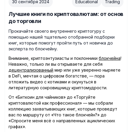
30 сентября 2024
Educational
Trading
Лучшие книги по криптовалютам: от основ
до торговли
Прокачайте своего внутреннего криптогуру с
помощью нашей тщательно отобранной подборки
книг, которые помогут пройти путь от новичка до
эксперта по блокчейну.
Внимание, криптоэнтузиасты и поклонники
блокчейна
!
Неважно, только ли вы открываете для себя
децентрализованный
мир или уже уверенно ныряете
в DeFi, мечтая о цифровом богатстве, — пора
отложить видео с котиками и окунуться в
литературную сокровищницу криптомудрости.
От «Биткоин для чайников» до «Торгуйте
криптовалютой как профессионал» — мы собрали
коллекцию захватывающих книг, которые проведут
вас по маршруту от «Что такое блокчейн?» до
«Спросите меня всё о направленных ациклических
графах».