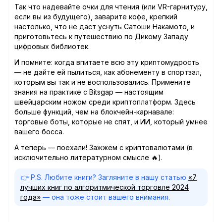
Так что надевайте очки для чтения (или VR-гарнитуру,
если вы из будущего), заварите кофе, крепкий
настолько, что не даст уснуть Сатоши Накамото, и
приготовьтесь к путешествию по Дикому Западу
цифровых библиотек.
И помните: когда впитаете всю эту криптомудрость
— не дайте ей пылиться, как абонементу в спортзал,
которым вы так и не воспользовались. Примените
знания на практике с Bitsgap — настоящим
швейцарским ножом среди криптоплатформ. Здесь
больше функций, чем на блокчейн-карнавале:
торговые боты, которые не спят, и ИИ, который умнее
вашего босса.
А теперь — поехали! Зажжём с криптовалютами (в
исключительно литературном смысле 🔥).
👉 P.S. Любите книги? Загляните в нашу статью
«7
лучших книг по алгоритмической торговле 2024
года»
— она тоже стоит вашего внимания.