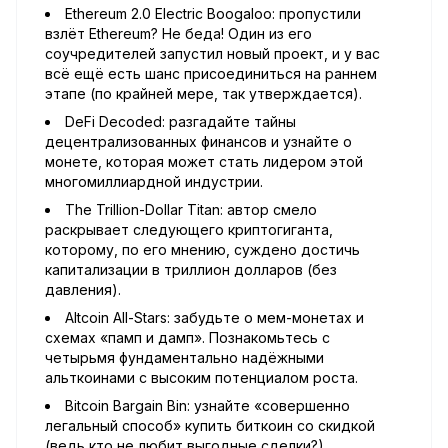
Ethereum 2.0 Electric Boogaloo: пропустили
взлёт Ethereum? Не беда! Один из его
соучредителей запустил новый проект, и у вас
всё ещё есть шанс присоединиться на раннем
этапе (по крайней мере, так утверждается).
DeFi Decoded: разгадайте тайны
децентрализованных финансов и узнайте о
монете, которая может стать лидером этой
многомиллиардной индустрии.
The Trillion-Dollar Titan: автор смело
раскрывает следующего криптогиганта,
которому, по его мнению, суждено достичь
капитализации в триллион долларов (без
давления).
Altcoin All-Stars: забудьте о мем-монетах и
схемах «памп и дамп». Познакомьтесь с
четырьмя фундаментально надёжными
альткоинами с высоким потенциалом роста.
Bitcoin Bargain Bin: узнайте «совершенно
легальный способ» купить биткоин со скидкой
(ведь кто не любит выгодные сделки?).