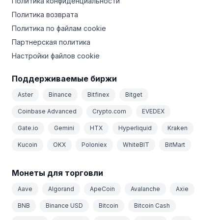
Политика конфиденциальности
Политика возврата
Политика по файлам cookie
Партнерская политика
Настройки файлов cookie
Поддерживаемые биржи
Aster
Binance
Bitfinex
Bitget
Coinbase Advanced
Crypto.com
EVEDEX
Gate.io
Gemini
HTX
Hyperliquid
Kraken
Kucoin
OKX
Poloniex
WhiteBIT
BitMart
Монеты для торговли
Aave
Algorand
ApeCoin
Avalanche
Axie
BNB
Binance USD
Bitcoin
Bitcoin Cash