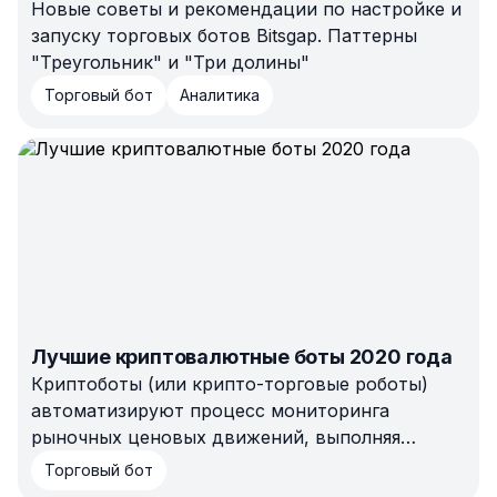
Новые советы и рекомендации по настройке и
запуску торговых ботов Bitsgap. Паттерны
"Треугольник" и "Три долины"
Торговый бот
Аналитика
Лучшие криптовалютные боты 2020 года
Криптоботы (или крипто-торговые роботы)
автоматизируют процесс мониторинга
рыночных ценовых движений, выполняя
сделки на основе точных рыночных условий и
Торговый бот
алгоритмов, определенных пользователем.