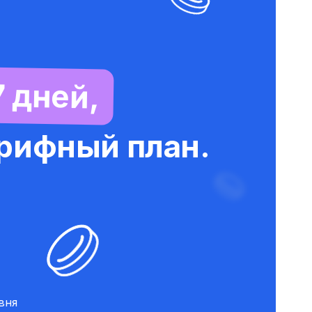
7 дней,
арифный план.
вня