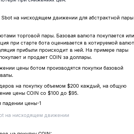
 Sbot на нисходящем движении для абстрактной пары
лютами торговой пары. Базовая валюта покупается ил
ция при старте бота оценивается в котируемой валют
муляция прибыли происходит в ней. На примере пары
покупает и продает COIN за доллары.
ижении цены ботом производятся покупки базовой
валы.
рдеров на покупку объемом $200 каждый, на общую
ение цены COIN со $100 до $95.
ot на нисходящем движении
ов на покупку COIN: