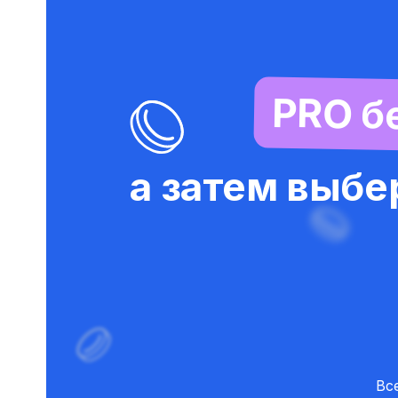
PRO бе
а затем выбе
Вс