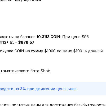
 валюты на балансе
10.3113 COIN
. При цене $95
3113* 95=
$979.57
окупке COIN на сумму $1000 по цене $100 в данный
томатического бота Sbot:
средств на 3% при движении цены вниз.
идать поднятия цены для достижения безубыточности