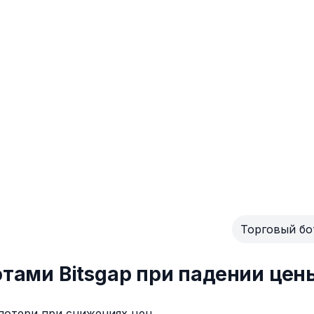
Торговый бо
тами Bitsgap при падении цен
потери при снижениях цен.