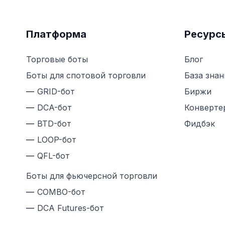
Платформа
Ресурс
Торговые боты
Блог
Боты для спотовой торговли
База знан
GRID-бот
Биржи
DCA-бот
Конверте
BTD-бот
Фидбэк
LOOP-бот
QFL-бот
Боты для фьючерсной торговли
COMBO-бот
DCA Futures-бот