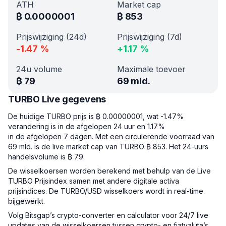
ATH
Market cap
₿
0.0000001
₿
853
Prijswijziging (24d)
Prijswijziging (7d)
-1.47
%
+
1.17
%
24u volume
Maximale toevoer
₿
79
69 mld.
TURBO Live gegevens
De huidige TURBO prijs is ₿ 0.00000001, wat -1.47%
verandering is in de afgelopen 24 uur en 1.17%
in de afgelopen 7 dagen. Met een circulerende voorraad van
69 mld. is de live market cap van TURBO ₿ 853. Het 24-uurs
handelsvolume is ₿ 79.
De wisselkoersen worden berekend met behulp van de Live
TURBO Prijsindex samen met andere digitale activa
prijsindices. De TURBO/USD wisselkoers wordt in real-time
bijgewerkt.
Volg Bitsgap’s crypto-converter en calculator voor 24/7 live
updates van de wisselkoersen tussen crypto- en fiatvaluta’s,