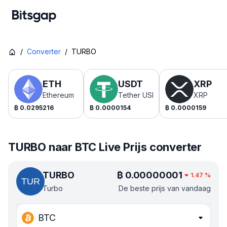
/
Converter
/
TURBO
ETH
USDT
XRP
Ethereum
Tether USDt
XRP
₿
0.0295216
₿
0.0000154
₿
0.0000159
TURBO naar BTC Live Prijs converter
TURBO
₿
0.00000001
1.47
%
Turbo
De beste prijs van vandaag
BTC