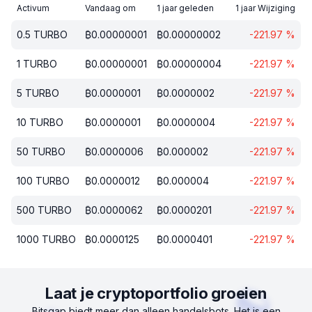
Activum
Vandaag om
1 jaar geleden
1 jaar Wijziging
0.5
TURBO
₿
0.00000001
₿
0.00000002
-221.97
%
1
TURBO
₿
0.00000001
₿
0.00000004
-221.97
%
5
TURBO
₿
0.0000001
₿
0.0000002
-221.97
%
10
TURBO
₿
0.0000001
₿
0.0000004
-221.97
%
50
TURBO
₿
0.0000006
₿
0.000002
-221.97
%
100
TURBO
₿
0.0000012
₿
0.000004
-221.97
%
500
TURBO
₿
0.0000062
₿
0.0000201
-221.97
%
1000
TURBO
₿
0.0000125
₿
0.0000401
-221.97
%
Laat je cryptoportfolio groeien
Bitsgap biedt meer dan alleen handelsbots. Het is een