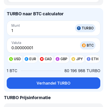
TURBO naar BTC calculator
Munt
TURBO
Valuta
BTC
USD
EUR
CAD
GBP
JPY
ETH
1 BTC
80 196 988 TURBO
Verhandel TURBO
TURBO Prijsinformatie