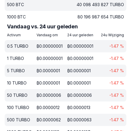
500
BTC
40 098 493 827
TURBO
1000
BTC
80 196 987 654
TURBO
Vandaag vs. 24 uur geleden
Activum
Vandaag om
24 uur geleden
24u Wijziging
0.5
TURBO
₿
0.00000001
₿
0.00000001
-1.47
%
1
TURBO
₿
0.00000001
₿
0.00000001
-1.47
%
5
TURBO
₿
0.0000001
₿
0.0000001
-1.47
%
10
TURBO
₿
0.0000001
₿
0.0000001
-1.47
%
50
TURBO
₿
0.0000006
₿
0.0000006
-1.47
%
100
TURBO
₿
0.0000012
₿
0.0000013
-1.47
%
500
TURBO
₿
0.0000062
₿
0.0000063
-1.47
%