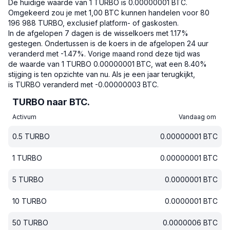
De huidige waarde van 1 TURBO is 0.00000001 BTC.
Omgekeerd zou je met 1,00 BTC kunnen handelen voor 80
196 988 TURBO, exclusief platform- of gaskosten.
In de afgelopen 7 dagen is de wisselkoers met 1.17%
gestegen.
Ondertussen is de koers in de afgelopen 24 uur
veranderd met -1.47%.
Vorige maand rond deze tijd was
de waarde van 1 TURBO 0.00000001 BTC, wat een 8.40%
stijging is ten opzichte van nu.
Als je een jaar terugkijkt,
is TURBO veranderd met -0.00000003 BTC.
TURBO naar BTC.
Activum
Vandaag om
0.5
TURBO
0.00000001
BTC
1
TURBO
0.00000001
BTC
5
TURBO
0.0000001
BTC
10
TURBO
0.0000001
BTC
50
TURBO
0.0000006
BTC