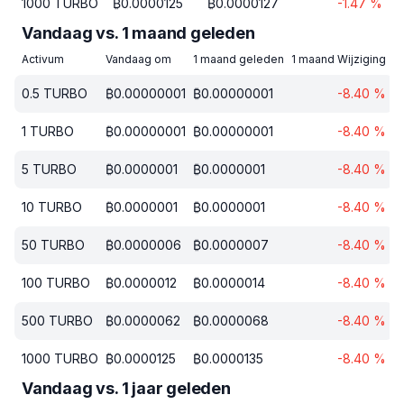
1000
TURBO
₿
0.0000125
₿
0.0000127
-1.47
%
Vandaag vs. 1 maand geleden
Activum
Vandaag om
1 maand geleden
1 maand Wijziging
0.5
TURBO
₿
0.00000001
₿
0.00000001
-8.40
%
1
TURBO
₿
0.00000001
₿
0.00000001
-8.40
%
5
TURBO
₿
0.0000001
₿
0.0000001
-8.40
%
10
TURBO
₿
0.0000001
₿
0.0000001
-8.40
%
50
TURBO
₿
0.0000006
₿
0.0000007
-8.40
%
100
TURBO
₿
0.0000012
₿
0.0000014
-8.40
%
500
TURBO
₿
0.0000062
₿
0.0000068
-8.40
%
1000
TURBO
₿
0.0000125
₿
0.0000135
-8.40
%
Vandaag vs. 1 jaar geleden