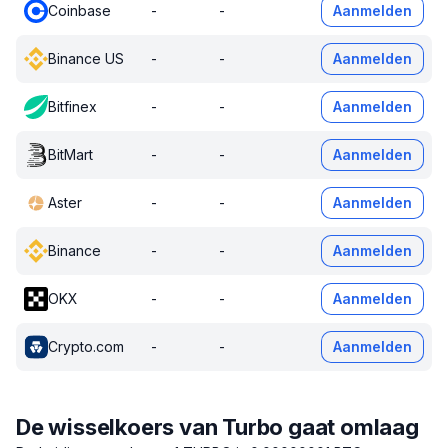
Coinbase
-
-
Aanmelden
Binance US
-
-
Aanmelden
Bitfinex
-
-
Aanmelden
BitMart
-
-
Aanmelden
Aster
-
-
Aanmelden
Binance
-
-
Aanmelden
OKX
-
-
Aanmelden
Crypto.com
-
-
Aanmelden
De wisselkoers van Turbo gaat omlaag