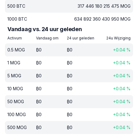
500
BTC
317 446 180 215 475
MOG
1000
BTC
634 892 360 430 950
MOG
Vandaag vs. 24 uur geleden
Activum
Vandaag om
24 uur geleden
24u Wijziging
0.5
MOG
₿
0
₿
0
+
0.04
%
1
MOG
₿
0
₿
0
+
0.04
%
5
MOG
₿
0
₿
0
+
0.04
%
10
MOG
₿
0
₿
0
+
0.04
%
50
MOG
₿
0
₿
0
+
0.04
%
100
MOG
₿
0
₿
0
+
0.04
%
500
MOG
₿
0
₿
0
+
0.04
%