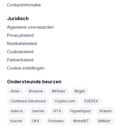
Contactinformatie
Juridisch
Algemene voorwaarden
Privacybeleid
Restitutiebeleid
Cookiebeleid
Partnerbeleid
Cookie-instellingen
Ondersteunde beurzen
Aster
Binance
Bitfinex
Bitget
Coinbase Advanced
Crypto.com
EVEDEX
Gate.io
Gemini
HTX
Hyperliquid
Kraken
Kucoin
OKX
Poloniex
WhiteBIT
BitMart