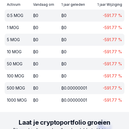
Activum
Vandaag om
1 jaar geleden
1 jaar Wijziging
0.5
MOG
₿
0
₿
0
-591.77
%
1
MOG
₿
0
₿
0
-591.77
%
5
MOG
₿
0
₿
0
-591.77
%
10
MOG
₿
0
₿
0
-591.77
%
50
MOG
₿
0
₿
0
-591.77
%
100
MOG
₿
0
₿
0
-591.77
%
500
MOG
₿
0
₿
0.00000001
-591.77
%
1000
MOG
₿
0
₿
0.00000001
-591.77
%
Laat je cryptoportfolio groeien