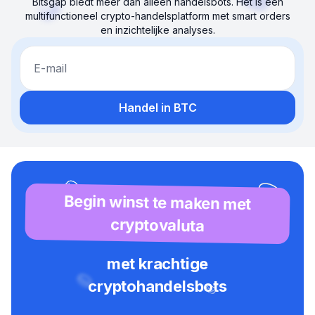
Bitsgap biedt meer dan alleen handelsbots. Het is een
multifunctioneel crypto-handelsplatform met smart orders
en inzichtelijke analyses.
E-mail
Handel in BTC
Begin winst te maken met
cryptovaluta
met krachtige
cryptohandelsbots