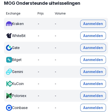
MOG Ondersteunde uitwisselingen
Exchange
Prijs
Volume
Kraken
-
-
Aanmelden
WhiteBit
-
-
Aanmelden
Gate
-
-
Aanmelden
Bitget
-
-
Aanmelden
Gemini
-
-
Aanmelden
KuCoin
-
-
Aanmelden
Poloniex
-
-
Aanmelden
Coinbase
-
-
Aanmelden