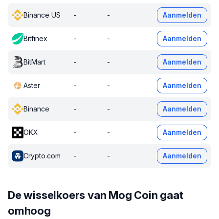
Binance US
-
-
Aanmelden
Bitfinex
-
-
Aanmelden
BitMart
-
-
Aanmelden
Aster
-
-
Aanmelden
Binance
-
-
Aanmelden
OKX
-
-
Aanmelden
Crypto.com
-
-
Aanmelden
De wisselkoers van Mog Coin gaat
omhoog