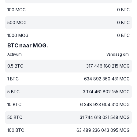
100
MOG
0
BTC
500
MOG
0
BTC
1000
MOG
0
BTC
BTC naar MOG.
Activum
Vandaag om
0.5
BTC
317 446 180 215
MOG
1
BTC
634 892 360 431
MOG
5
BTC
3 174 461 802 155
MOG
10
BTC
6 348 923 604 310
MOG
50
BTC
31 744 618 021 548
MOG
100
BTC
63 489 236 043 095
MOG