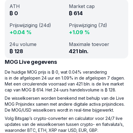
ATH
Market cap
₿
0
₿
614
Prijswijziging (24d)
Prijswijziging (7d)
+
0.04
%
+
1.09
%
24u volume
Maximale toevoer
₿
128
421 bln.
MOG Live gegevens
De huidige MOG prijs is ₿ 0, wat 0.04% verandering
is in de afgelopen 24 uur en 1.09% in de afgelopen 7 dagen.
Met een circulerende voorraad van 421 bln. is de live market
cap van MOG ₿ 614. Het 24-uurs handelsvolume is ₿ 128.
De wisselkoersen worden berekend met behulp van de Live
MOG Prijsindex samen met andere digitale activa prijsindices.
De MOG/USD wisselkoers wordt in real-time bijgewerkt.
Volg Bitsgap’s crypto-converter en calculator voor 24/7 live
updates van de wisselkoersen tussen crypto- en fiatvaluta’s,
waaronder BTC, ETH, XRP naar USD, EUR, GBP.