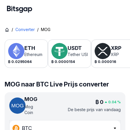
/
Converter
/
MOG
ETH
USDT
XRP
Ethereum
Tether USDt
XRP
₿
0.0295064
₿
0.0000154
₿
0.000016
MOG naar BTC Live Prijs converter
MOG
₿
0
0.04
%
Mog
De beste prijs van vandaag
Coin
BTC