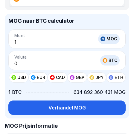
MOG naar BTC calculator
Munt
MOG
Valuta
BTC
USD
EUR
CAD
GBP
JPY
ETH
1 BTC
634 892 360 431 MOG
Verhandel MOG
MOG Prijsinformatie