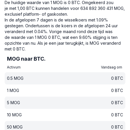
De huidige waarde van 1 MOG is 0 BTC.
Omgekeerd zou
je met 1,00 BTC kunnen handelen voor 634 892 360 431 MOG,
exclusief platform- of gaskosten.
In de afgelopen 7 dagen is de wisselkoers met 1.09%
gestegen.
Ondertussen is de koers in de afgelopen 24 uur
veranderd met 0.04%.
Vorige maand rond deze tijd was
de waarde van 1 MOG 0 BTC, wat een 9.60% stijging is ten
opzichte van nu.
Als je een jaar terugkijkt, is MOG veranderd
met 0 BTC.
MOG naar BTC.
Activum
Vandaag om
0.5
MOG
0
BTC
1
MOG
0
BTC
5
MOG
0
BTC
10
MOG
0
BTC
50
MOG
0
BTC