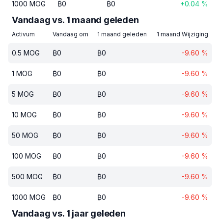
1000
MOG
₿
0
₿
0
+
0.04
%
Vandaag vs. 1 maand geleden
Activum
Vandaag om
1 maand geleden
1 maand Wijziging
0.5
MOG
₿
0
₿
0
-9.60
%
1
MOG
₿
0
₿
0
-9.60
%
5
MOG
₿
0
₿
0
-9.60
%
10
MOG
₿
0
₿
0
-9.60
%
50
MOG
₿
0
₿
0
-9.60
%
100
MOG
₿
0
₿
0
-9.60
%
500
MOG
₿
0
₿
0
-9.60
%
1000
MOG
₿
0
₿
0
-9.60
%
Vandaag vs. 1 jaar geleden