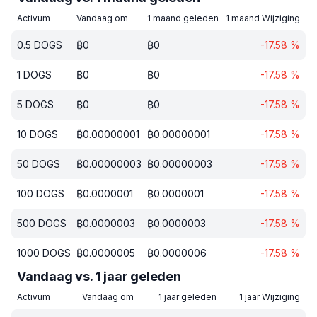
Activum
Vandaag om
1 maand geleden
1 maand Wijziging
0.5
DOGS
₿
0
₿
0
-17.58
%
1
DOGS
₿
0
₿
0
-17.58
%
5
DOGS
₿
0
₿
0
-17.58
%
10
DOGS
₿
0.00000001
₿
0.00000001
-17.58
%
50
DOGS
₿
0.00000003
₿
0.00000003
-17.58
%
100
DOGS
₿
0.0000001
₿
0.0000001
-17.58
%
500
DOGS
₿
0.0000003
₿
0.0000003
-17.58
%
1000
DOGS
₿
0.0000005
₿
0.0000006
-17.58
%
Vandaag vs. 1 jaar geleden
Activum
Vandaag om
1 jaar geleden
1 jaar Wijziging