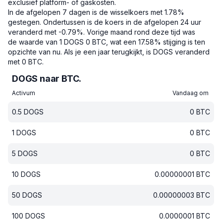
exclusief platform- of gaskosten.
In de afgelopen 7 dagen is de wisselkoers met 1.78%
gestegen.
Ondertussen is de koers in de afgelopen 24 uur
veranderd met -0.79%.
Vorige maand rond deze tijd was
de waarde van 1 DOGS 0 BTC, wat een 17.58% stijging is ten
opzichte van nu.
Als je een jaar terugkijkt, is DOGS veranderd
met 0 BTC.
DOGS naar BTC.
Activum
Vandaag om
0.5
DOGS
0
BTC
1
DOGS
0
BTC
5
DOGS
0
BTC
10
DOGS
0.00000001
BTC
50
DOGS
0.00000003
BTC
100
DOGS
0.0000001
BTC