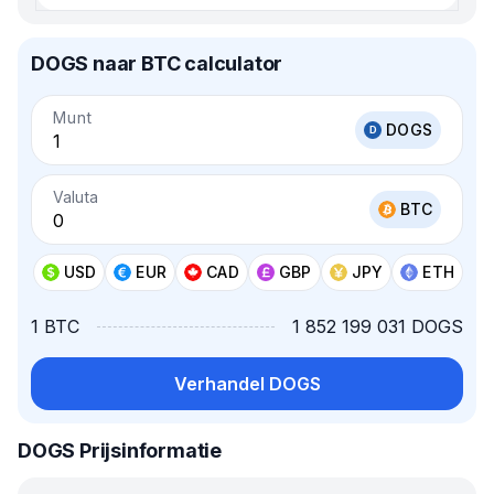
DOGS naar BTC calculator
Munt
DOGS
Valuta
BTC
USD
EUR
CAD
GBP
JPY
ETH
1 BTC
1 852 199 031 DOGS
Verhandel DOGS
DOGS Prijsinformatie