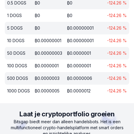
0.5
DOGS
₿
0
₿
0
-124.26
%
1
DOGS
₿
0
₿
0
-124.26
%
5
DOGS
₿
0
₿
0.00000001
-124.26
%
10
DOGS
₿
0.00000001
₿
0.00000001
-124.26
%
50
DOGS
₿
0.00000003
₿
0.0000001
-124.26
%
100
DOGS
₿
0.0000001
₿
0.0000001
-124.26
%
500
DOGS
₿
0.0000003
₿
0.0000006
-124.26
%
1000
DOGS
₿
0.0000005
₿
0.0000012
-124.26
%
Laat je cryptoportfolio groeien
Bitsgap biedt meer dan alleen handelsbots. Het is een
multifunctioneel crypto-handelsplatform met smart orders
en inzichtelijke analyses.