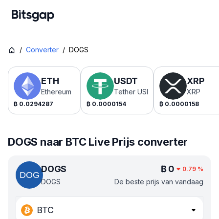
/
Converter
/
DOGS
ETH
USDT
XRP
Ethereum
Tether USDt
XRP
₿
0.0294287
₿
0.0000154
₿
0.0000158
DOGS naar BTC Live Prijs converter
DOGS
₿
0
0.79
%
DOGS
De beste prijs van vandaag
BTC