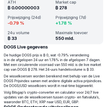
ATH
Market cap
₿
0.00000003
₿
278
Prijswijziging (24d)
Prijswijziging (7d)
-0.79
%
+
1.78
%
24u volume
Maximale toevoer
₿
33
550 mld.
DOGS Live gegevens
De huidige DOGS prijs is ₿ 0, wat -0.79% verandering
is in de afgelopen 24 uur en 1.78% in de afgelopen 7 dagen.
Met een circulerende voorraad van 550 mld. is de live market
cap van DOGS ₿ 278. Het 24-uurs handelsvolume is ₿ 33.
De wisselkoersen worden berekend met behulp van de Live
DOGS Prijsindex samen met andere digitale activa prijsindices.
De DOGS/USD wisselkoers wordt in real-time bijgewerkt.
Volg Bitsgap’s crypto-converter en calculator voor 24/7 live
updates van de wisselkoersen tussen crypto- en fiatvaluta’s,
waaronder BTC, ETH, XRP naar USD, EUR, GBP.