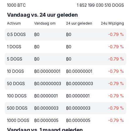
1000
BTC
1 852 199 030 510
DOGS
Vandaag vs. 24 uur geleden
Activum
Vandaag om
24 uur geleden
24u Wijziging
0.5
DOGS
₿
0
₿
0
-0.79
%
1
DOGS
₿
0
₿
0
-0.79
%
5
DOGS
₿
0
₿
0
-0.79
%
10
DOGS
₿
0.00000001
₿
0.00000001
-0.79
%
50
DOGS
₿
0.00000003
₿
0.00000003
-0.79
%
100
DOGS
₿
0.0000001
₿
0.0000001
-0.79
%
500
DOGS
₿
0.0000003
₿
0.0000003
-0.79
%
1000
DOGS
₿
0.0000005
₿
0.0000005
-0.79
%
Vandaag vs. 1 maand geleden