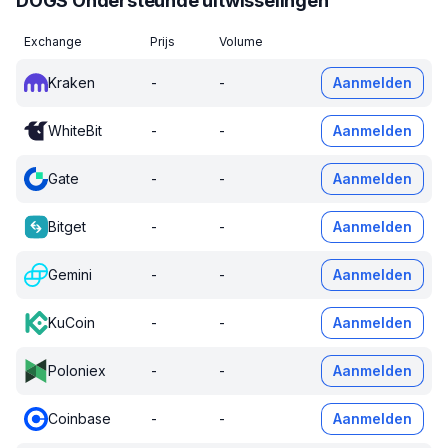
DOGS Ondersteunde uitwisselingen
Exchange
Prijs
Volume
Kraken
-
-
Aanmelden
WhiteBit
-
-
Aanmelden
Gate
-
-
Aanmelden
Bitget
-
-
Aanmelden
Gemini
-
-
Aanmelden
KuCoin
-
-
Aanmelden
Poloniex
-
-
Aanmelden
Coinbase
-
-
Aanmelden