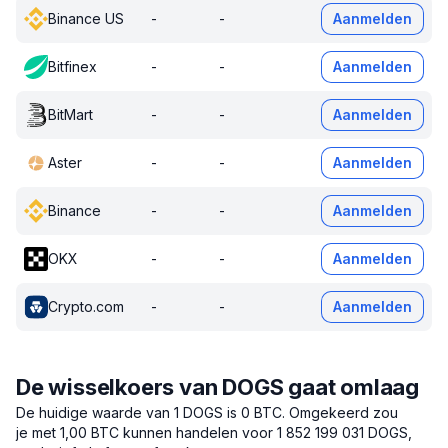
Binance US
-
-
Aanmelden
Bitfinex
-
-
Aanmelden
BitMart
-
-
Aanmelden
Aster
-
-
Aanmelden
Binance
-
-
Aanmelden
OKX
-
-
Aanmelden
Crypto.com
-
-
Aanmelden
De wisselkoers van DOGS gaat omlaag
De huidige waarde van 1 DOGS is 0 BTC.
Omgekeerd zou
je met 1,00 BTC kunnen handelen voor 1 852 199 031 DOGS,