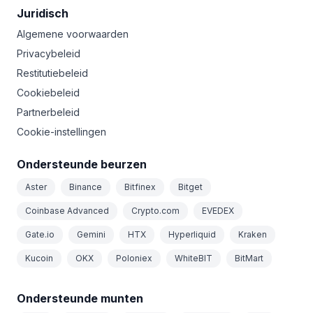
Juridisch
Algemene voorwaarden
Privacybeleid
Restitutiebeleid
Cookiebeleid
Partnerbeleid
Cookie-instellingen
Ondersteunde beurzen
Aster
Binance
Bitfinex
Bitget
Coinbase Advanced
Crypto.com
EVEDEX
Gate.io
Gemini
HTX
Hyperliquid
Kraken
Kucoin
OKX
Poloniex
WhiteBIT
BitMart
Ondersteunde munten