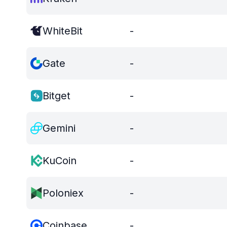
WhiteBit
-
Gate
-
Bitget
-
Gemini
-
KuCoin
-
Poloniex
-
Coinbase
-