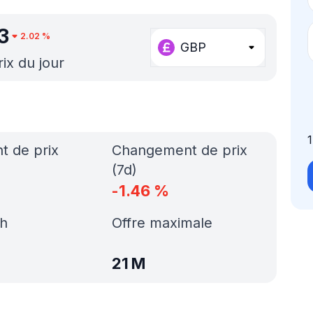
3
2.02
%
GBP
rix du jour
x
 de prix
Changement de prix
(7d)
-1.46
%
h
Offre maximale
21 M