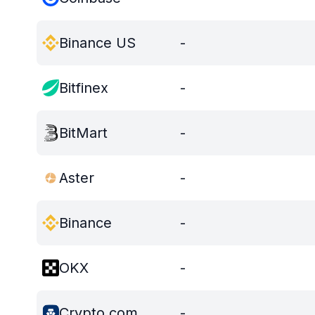
Binance US
-
Bitfinex
-
BitMart
-
Aster
-
Binance
-
OKX
-
Crypto.com
-