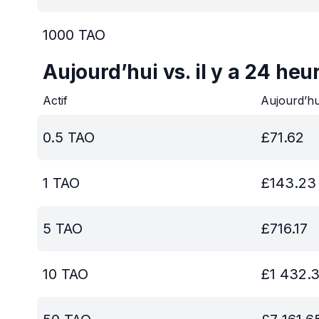
1000
TAO
Aujourd’hui vs. il y a 24 heu
Actif
Aujourd’h
0.5
TAO
£
71.62
1
TAO
£
143.23
5
TAO
£
716.17
10
TAO
£
1 432.