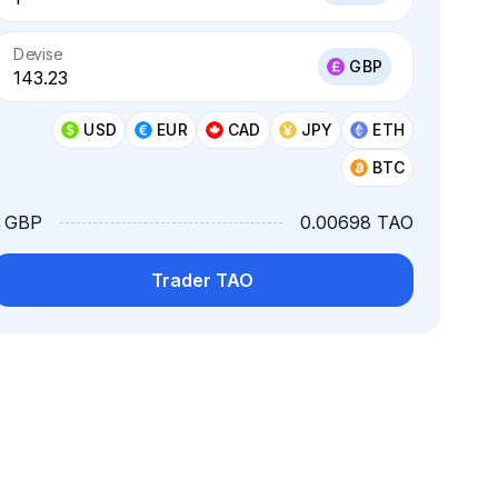
Devise
GBP
USD
EUR
CAD
JPY
ETH
BTC
1 GBP
0.00698 TAO
Trader TAO