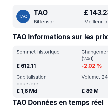
TAO
£
143.2
Bittensor
Meilleur p
TAO Informations sur les pri
Sommet historique
Changement
(24d)
£
612.11
-2.02
%
Capitalisation
Volume, 24
boursière
£
1,6 Md
£
89 M
TAO Données en temps réel