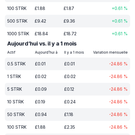
100
STRK
£
1.88
£
1.87
+
0.61
%
500
STRK
£
9.42
£
9.36
+
0.61
%
1000
STRK
£
18.84
£
18.72
+
0.61
%
Aujourd’hui vs. il y a 1 mois
Actif
Aujourd’hui à
Il y a 1 mois
Variation mensuelle
0.5
STRK
£
0.01
£
0.01
-24.86
%
1
STRK
£
0.02
£
0.02
-24.86
%
5
STRK
£
0.09
£
0.12
-24.86
%
10
STRK
£
0.19
£
0.24
-24.86
%
50
STRK
£
0.94
£
1.18
-24.86
%
100
STRK
£
1.88
£
2.35
-24.86
%