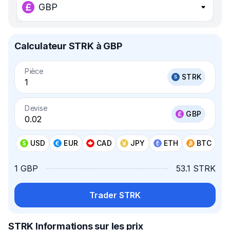
GBP
Calculateur STRK à GBP
Pièce
STRK
Devise
GBP
USD
EUR
CAD
JPY
ETH
BTC
1 GBP
53.1 STRK
Trader STRK
STRK Informations sur les prix