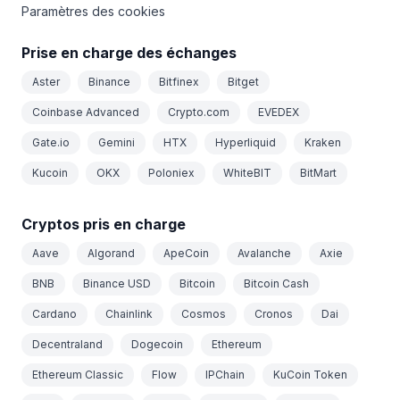
Paramètres des cookies
Prise en charge des échanges
Aster
Binance
Bitfinex
Bitget
Coinbase Advanced
Crypto.com
EVEDEX
Gate.io
Gemini
HTX
Hyperliquid
Kraken
Kucoin
OKX
Poloniex
WhiteBIT
BitMart
Cryptos pris en charge
Aave
Algorand
ApeCoin
Avalanche
Axie
BNB
Binance USD
Bitcoin
Bitcoin Cash
Cardano
Chainlink
Cosmos
Cronos
Dai
Decentraland
Dogecoin
Ethereum
Ethereum Classic
Flow
IPChain
KuCoin Token