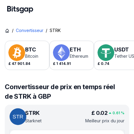
/
Convertisseur
/
STRK
BTC
ETH
USDT
Bitcoin
Ethereum
Tether U
£
47 901.84
£
1 414.91
£
0.74
Convertisseur de prix en temps réel
de STRK à GBP
STRK
£
0.02
0.61
%
Starknet
Meilleur prix du jour