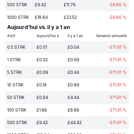
500
STRK
£
9.42
£
11.76
-24.86
%
1000
STRK
£
18.84
£
23.52
-24.86
%
Aujourd’hui vs. il y a 1 an
Actif
Aujourd’hui à
Il y a 1 an
Variation annuelle
0.5
STRK
£
0.01
£
0.04
-371.61
%
1
STRK
£
0.02
£
0.09
-371.61
%
5
STRK
£
0.09
£
0.44
-371.61
%
10
STRK
£
0.19
£
0.89
-371.61
%
50
STRK
£
0.94
£
4.44
-371.61
%
100
STRK
£
1.88
£
8.88
-371.61
%
500
STRK
£
9.42
£
44.42
-371.61
%