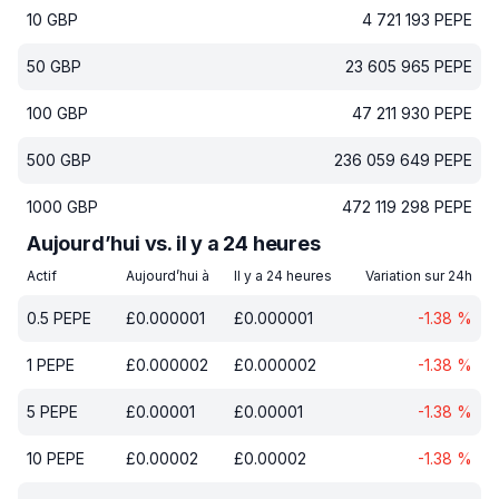
10
GBP
4 721 193
PEPE
50
GBP
23 605 965
PEPE
100
GBP
47 211 930
PEPE
500
GBP
236 059 649
PEPE
1000
GBP
472 119 298
PEPE
Aujourd’hui vs. il y a 24 heures
Actif
Aujourd’hui à
Il y a 24 heures
Variation sur 24h
0.5
PEPE
£
0.000001
£
0.000001
-1.38
%
1
PEPE
£
0.000002
£
0.000002
-1.38
%
5
PEPE
£
0.00001
£
0.00001
-1.38
%
10
PEPE
£
0.00002
£
0.00002
-1.38
%