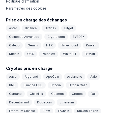
Politique d’affiliation
Paramètres des cookies
Prise en charge des échanges
Aster
Binance
Bitfinex
Bitget
Coinbase Advanced
Crypto.com
EVEDEX
Gate.io
Gemini
HTX
Hyperliquid
Kraken
Kucoin
OKX
Poloniex
WhiteBIT
BitMart
Cryptos pris en charge
Aave
Algorand
ApeCoin
Avalanche
Axie
BNB
Binance USD
Bitcoin
Bitcoin Cash
Cardano
Chainlink
Cosmos
Cronos
Dai
Decentraland
Dogecoin
Ethereum
Ethereum Classic
Flow
IPChain
KuCoin Token