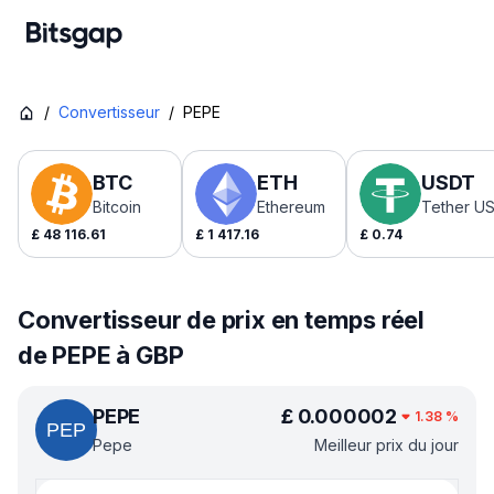
/
Convertisseur
/
PEPE
BTC
ETH
USDT
Bitcoin
Ethereum
Tether U
£
48 116.61
£
1 417.16
£
0.74
Convertisseur de prix en temps réel
de PEPE à GBP
PEPE
£
0.000002
1.38
%
Pepe
Meilleur prix du jour