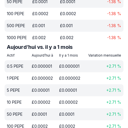
50
PEPE
£
0.0001
£
0.0001
-1.38
%
100
PEPE
£
0.0002
£
0.0002
-1.38
%
500
PEPE
£
0.001
£
0.001
-1.38
%
1000
PEPE
£
0.002
£
0.002
-1.38
%
Aujourd’hui vs. il y a 1 mois
Actif
Aujourd’hui à
Il y a 1 mois
Variation mensuelle
0.5
PEPE
£
0.000001
£
0.000001
+
2.71
%
1
PEPE
£
0.000002
£
0.000002
+
2.71
%
5
PEPE
£
0.00001
£
0.00001
+
2.71
%
10
PEPE
£
0.00002
£
0.00002
+
2.71
%
50
PEPE
£
0.0001
£
0.0001
+
2.71
%
100
PEPE
£
0.0002
£
0.0002
+
2.71
%