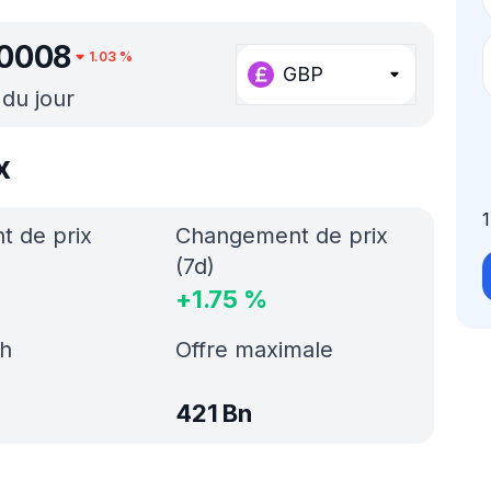
0008
1.03
%
GBP
 du jour
x
 de prix
Changement de prix
(7d)
+
1.75
%
h
Offre maximale
421 Bn