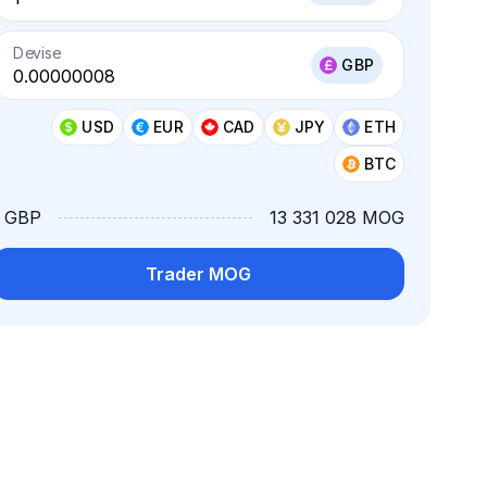
Devise
GBP
USD
EUR
CAD
JPY
ETH
BTC
1 GBP
13 331 028 MOG
Trader MOG