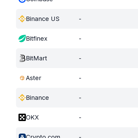
Binance US
-
Bitfinex
-
BitMart
-
Aster
-
Binance
-
OKX
-
Crypto.com
-