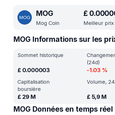
MOG
£
0.0000
Mog Coin
Meilleur prix
MOG Informations sur les pri
Sommet historique
Changement
(24d)
£
0.000003
-1.03
%
Capitalisation
Volume, 24
boursière
£
29 M
£
5,9 M
MOG Données en temps réel