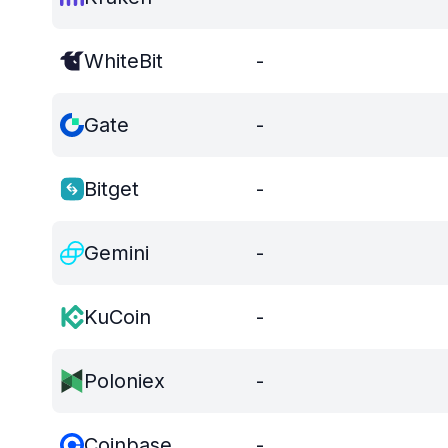
WhiteBit
-
Gate
-
Bitget
-
Gemini
-
KuCoin
-
Poloniex
-
Coinbase
-