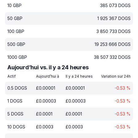
10
GBP
385 073
DOGS
50
GBP
1 925 367
DOGS
100
GBP
3 850 733
DOGS
500
GBP
19 253 666
DOGS
1000
GBP
38 507 332
DOGS
Aujourd’hui vs. il y a 24 heures
Actif
Aujourd’hui à
Il y a 24 heures
Variation sur 24h
0.5
DOGS
£
0.00001
£
0.00001
-0.53
%
1
DOGS
£
0.00003
£
0.00003
-0.53
%
5
DOGS
£
0.0001
£
0.0001
-0.53
%
10
DOGS
£
0.0003
£
0.0003
-0.53
%