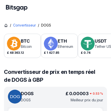
/
Convertisseur
/
DOGS
BTC
ETH
USDT
Bitcoin
Ethereum
Tether U
£
48 363.12
£
1 427.85
£
0.74
Convertisseur de prix en temps réel
de DOGS à GBP
DOGS
£
0.00003
0.53
%
DOGS
Meilleur prix du jour