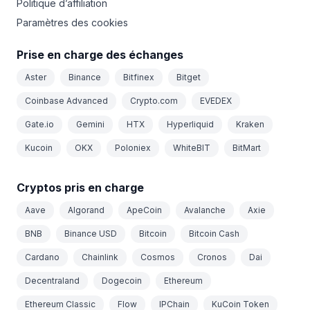
Politique d’affiliation
Paramètres des cookies
Prise en charge des échanges
Aster
Binance
Bitfinex
Bitget
Coinbase Advanced
Crypto.com
EVEDEX
Gate.io
Gemini
HTX
Hyperliquid
Kraken
Kucoin
OKX
Poloniex
WhiteBIT
BitMart
Cryptos pris en charge
Aave
Algorand
ApeCoin
Avalanche
Axie
BNB
Binance USD
Bitcoin
Bitcoin Cash
Cardano
Chainlink
Cosmos
Cronos
Dai
Decentraland
Dogecoin
Ethereum
Ethereum Classic
Flow
IPChain
KuCoin Token