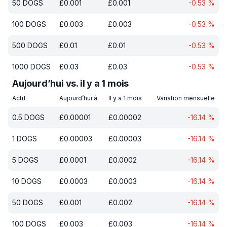
50
DOGS
£
0.001
£
0.001
-0.53
%
100
DOGS
£
0.003
£
0.003
-0.53
%
500
DOGS
£
0.01
£
0.01
-0.53
%
1000
DOGS
£
0.03
£
0.03
-0.53
%
Aujourd’hui vs. il y a 1 mois
Actif
Aujourd’hui à
Il y a 1 mois
Variation mensuelle
0.5
DOGS
£
0.00001
£
0.00002
-16.14
%
1
DOGS
£
0.00003
£
0.00003
-16.14
%
5
DOGS
£
0.0001
£
0.0002
-16.14
%
10
DOGS
£
0.0003
£
0.0003
-16.14
%
50
DOGS
£
0.001
£
0.002
-16.14
%
100
DOGS
£
0.003
£
0.003
-16.14
%